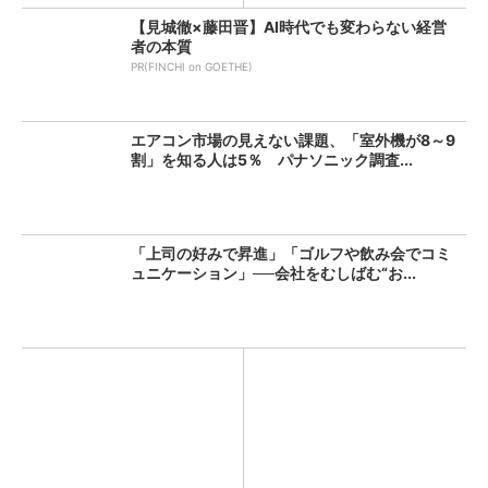
【見城徹×藤田晋】AI時代でも変わらない経営
者の本質
PR(FINCHI on GOETHE)
エアコン市場の見えない課題、「室外機が8～9
割」を知る人は5％ パナソニック調査...
「上司の好みで昇進」「ゴルフや飲み会でコミ
ュニケーション」──会社をむしばむ“お...