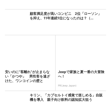
顧客満足度が高いコンビニ 2位「ローソン」
を抑え、11年連続1位になったのは？（...
安いのに“客離れ”が止まらな
Jeepで家族と夏一番の大冒険
い「かつや」 男性客を遠ざ
へ！
けた、ワンコインの壁と
は？...
PR(Jeep Japan)
キリン、「カプセルトイ感覚で楽しめる」自販
機を導入 親子向け飲料の認知拡大狙う