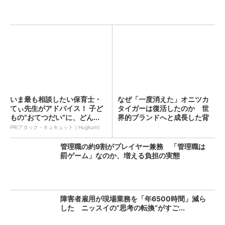
いま最も相談したい保育士・
なぜ「一度消えた」オニツカ
てぃ先生がアドバイス！ 子ど
タイガーは復活したのか 世
もの“おてつだい”に、どん...
界的ブランドへと成長した背
景...
PR(アタック・キュキュット｜Hugkum)
管理職の約9割がプレイヤー兼務 「管理職は
罰ゲーム」なのか、増える負担の実態
障害者雇用が現場業務を「年6500時間」減ら
した ニッスイの“思考の転換”がすご...