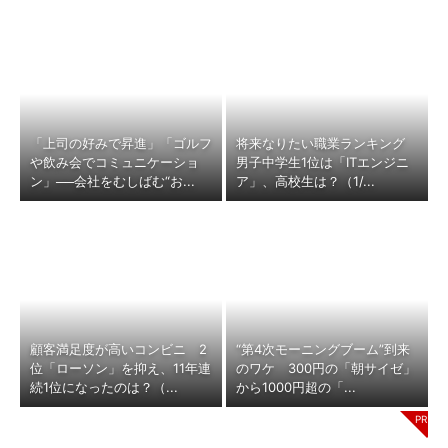
「上司の好みで昇進」「ゴルフ
将来なりたい職業ランキング
や飲み会でコミュニケーショ
男子中学生1位は「ITエンジニ
ン」──会社をむしばむ“お...
ア」、高校生は？（1/...
顧客満足度が高いコンビニ 2
“第4次モーニングブーム”到来
位「ローソン」を抑え、11年連
のワケ 300円の「朝サイゼ」
続1位になったのは？（...
から1000円超の「...