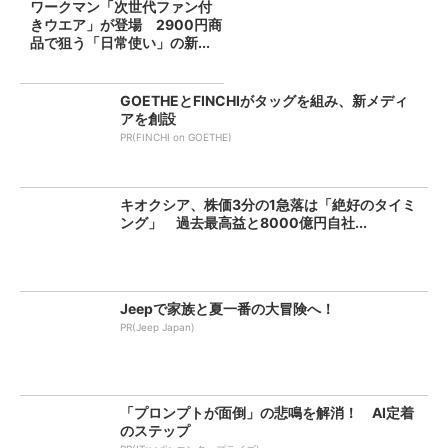
ワークマン「次世代ファン付
きウエア」が登場 2900円商
品で狙う「日常使い」の新...
GOETHEとFINCHIがタッグを組み、新メディ
アを創設
PR(FINCHI on GOETHE)
キオクシア、株価3分の1急落は「絶好のタイミ
ング」 過去最高益と8000億円自社...
Jeepで家族と夏一番の大冒険へ！
PR(Jeep Japan)
「プロンプトが面倒」の悲鳴を解消！ AI定着
のステップ