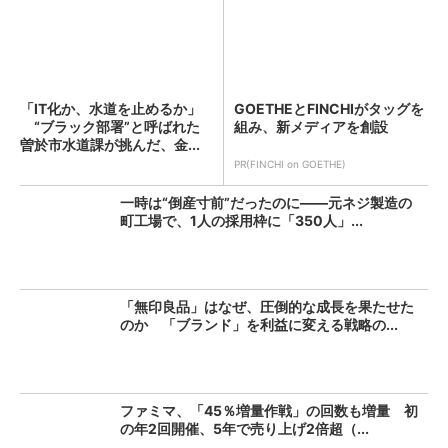
「IT化か、水道を止めるか」
GOETHEとFINCHIがタッグを
“ブラック部署”と呼ばれた
組み、新メディアを創設
曽於市水道課が挑んだ、金...
PR(FINCHI on GOETHE)
一時は“倒産寸前”だったのに――元ネジ製造の
町工場で、1人の採用枠に「350人」...
「無印良品」はなぜ、圧倒的な成長を果たせた
のか 「ブランド」を利益に変える戦略の...
ファミマ、「45％増量作戦」の回数も増量 初
の年2回開催、5年で売り上げ2倍超（...