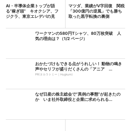
AI・半導体企業トップが語
マツダ、業績がV字回復 関税
る“稼ぎ頭” キオクシア、フ
「300億円の逆風」でも勝ち
ジクラ、東京エレデバの見
取った黒字転換の裏側
解...
ワークマンの580円Tシャツ、80万枚突破 人
気の理由は？（1/2 ページ）
おかたづけもできる点がうれしい！ 動物の鳴き
声やセリフが盛りだくさんの「アニア ...
PR(タカラトミー｜Hugkum)
なぜ日産の株主総会で“異例の事態”が起きたの
か いま社外取締役と企業に求められる...