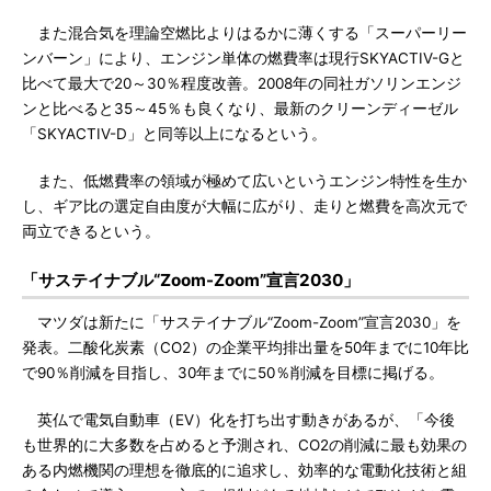
また混合気を理論空燃比よりはるかに薄くする「スーパーリー
ンバーン」により、エンジン単体の燃費率は現行SKYACTIV-Gと
比べて最大で20～30％程度改善。2008年の同社ガソリンエンジ
ンと比べると35～45％も良くなり、最新のクリーンディーゼル
「SKYACTIV-D」と同等以上になるという。
また、低燃費率の領域が極めて広いというエンジン特性を生か
し、ギア比の選定自由度が大幅に広がり、走りと燃費を高次元で
両立できるという。
「サステイナブル“Zoom-Zoom”宣言2030」
マツダは新たに「サステイナブル“Zoom-Zoom”宣言2030」を
発表。二酸化炭素（CO2）の企業平均排出量を50年までに10年比
で90％削減を目指し、30年までに50％削減を目標に掲げる。
英仏で電気自動車（EV）化を打ち出す動きがあるが、「今後
も世界的に大多数を占めると予測され、CO2の削減に最も効果の
ある内燃機関の理想を徹底的に追求し、効率的な電動化技術と組