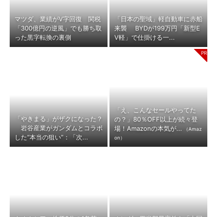
マツダ、業績がV字回復 関税
「日本の聖域」軽自動車に赤船
「300億円の逆風」でも勝ち取
来襲 BYDが199万円「新型E
った黒字転換の裏側
V軽」で仕掛ける一...
「え、こんなセールやってた
「やきまる」がザクになった？
の？」80％OFF以上が続々登
岩谷産業がガンダムとコラボ
場！Amazonの本気が...
（Amaz
した“本当の狙い”：「次...
on）