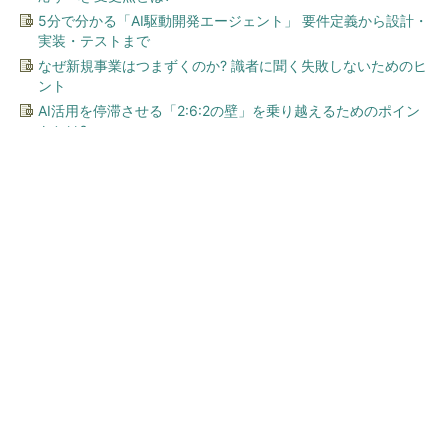
5分で分かる「AI駆動開発エージェント」 要件定義から設計・
実装・テストまで
なぜ新規事業はつまずくのか? 識者に聞く失敗しないためのヒ
ント
AI活用を停滞させる「2:6:2の壁」を乗り越えるためのポイン
トとは?
今、あなたにオススメ
「え、こんなセールやってた
の？」80％OFF以上が続々登
場！Amazonの本気が...
PR(Amazon)
「夜中起きる原因は脳」4時間睡眠の人必見