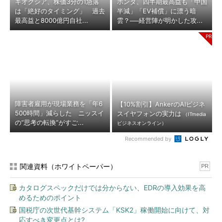
キオクシア、株価3分の1急落
ホンダ、四半期最高益も「中国
は「絶好のタイミング」 過去
半減」「EV補償」に漂う暗
最高益と8000億円自社...
雲？──経営陣が明かした攻...
障害者雇用が現場業務を「年6
【10%割引】AnkerのAIビジネ
500時間」減らした ニッスイ
スイヤフォンの実力は
（ITmedia
の“思考の転換”がすご...
ビジネスオンライン）
Recommended by
関連資料（ホワイトペーパー）
PR
カタログスペックだけでは分からない、EDRの導入効果を高
めるためのポイント
国税庁の次世代基幹システム「KSK2」稼働開始に向けて、対
応すべき変更点とは?