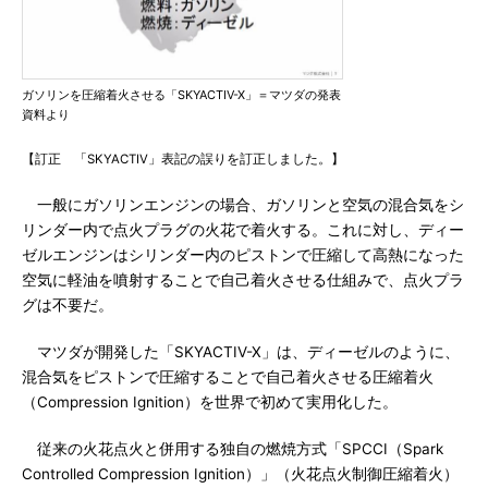
ガソリンを圧縮着火させる「SKYACTIV-X」＝マツダの発表
資料より
【訂正 「SKYACTIV」表記の誤りを訂正しました。】
一般にガソリンエンジンの場合、ガソリンと空気の混合気をシ
リンダー内で点火プラグの火花で着火する。これに対し、ディー
ゼルエンジンはシリンダー内のピストンで圧縮して高熱になった
空気に軽油を噴射することで自己着火させる仕組みで、点火プラ
グは不要だ。
マツダが開発した「SKYACTIV-X」は、ディーゼルのように、
混合気をピストンで圧縮することで自己着火させる圧縮着火
（Compression Ignition）を世界で初めて実用化した。
従来の火花点火と併用する独自の燃焼方式「SPCCI（Spark
Controlled Compression Ignition）」（火花点火制御圧縮着火）