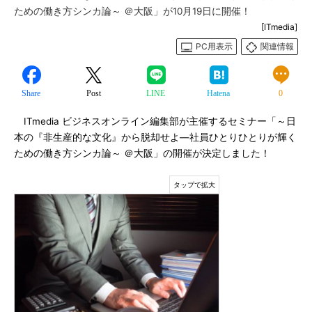
ための働き方シンカ論～ ＠大阪」が10月19日に開催！
[ITmedia]
PC用表示
関連情報
Share
Post
LINE
Hatena
0
ITmedia ビジネスオンライン編集部が主催するセミナー「～日
本の『非生産的な文化』から脱却せよ―社員ひとりひとりが輝く
ための働き方シンカ論～ ＠大阪」の開催が決定しました！