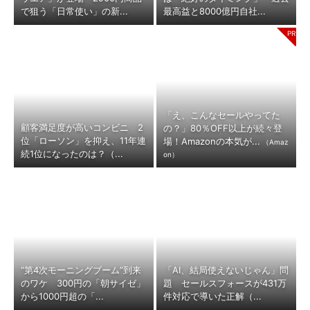
で狙う「日常使い」の新...
最高益と8000億円自社...
「え、こんなセールやってた
顧客満足度が高いコンビニ 2
の？」80％OFF以上が続々登
位「ローソン」を抑え、11年連
場！Amazonの本気が...
（Amaz
続1位になったのは？（...
on）
“第4次モーニングブーム”到来
「AI、結局使えないじゃん」問
のワケ 300円の「朝サイゼ」
題 セールスフォースが431万
から1000円超の「...
件対応で導いた正解（...