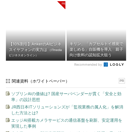
キリン、「カプセルトイ感覚で
【10%割引】AnkerのAIビジネ
楽しめる」自販機を導入 親子
スイヤフォンの実力は
（ITmedia
向け飲料の認知拡大狙う
ビジネスオンライン）
Recommended by
関連資料（ホワイトペーパー）
PR
ソブリンAIの価値は? 国産サーバベンダーが貫く「安全と効
率」の設計思想
JR西日本ITソリューションズが「監視業務の属人化」を解消
した方法とは?
エッジAI搭載カメラサービスの通信基盤を刷新、安定運用を
実現した事例