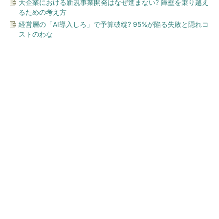
大企業における新規事業開発はなぜ進まない? 障壁を乗り越え
るための考え方
経営層の「AI導入しろ」で予算破綻? 95%が陥る失敗と隠れコ
ストのわな
今、あなたにオススメ
「え、こんなセールやってた
の？」80％OFF以上が続々登
場！Amazonの本気が...
PR(Amazon)
「え、こんなセールやってたの？」80％OFF以
上が続々登場！Amazonの本気が...
PR(Amazon)