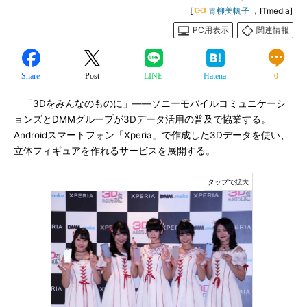
[
青柳美帆子
，ITmedia]
PC用表示
関連情報
Share
Post
LINE
Hatena
0
「3Dをみんなのものに」――ソニーモバイルコミュニケーシ
ョンズとDMMグループが3Dデータ活用の普及で協業する。
Androidスマートフォン「Xperia」で作成した3Dデータを使い、
立体フィギュアを作れるサービスを展開する。