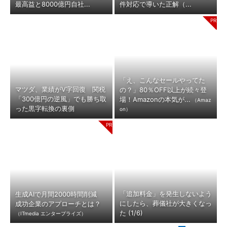
最高益と8000億円自社...
件対応で導いた正解（...
「え、こんなセールやってた
マツダ、業績がV字回復 関税
の？」80％OFF以上が続々登
「300億円の逆風」でも勝ち取
場！Amazonの本気が...
（Amaz
った黒字転換の裏側
on）
「追加料金」を発生しないよう
生成AIで月間2000時間削減
にしたら、葬儀社が大きくなっ
成功企業のアプローチとは？
た (1/6)
（ITmedia エンタープライズ）