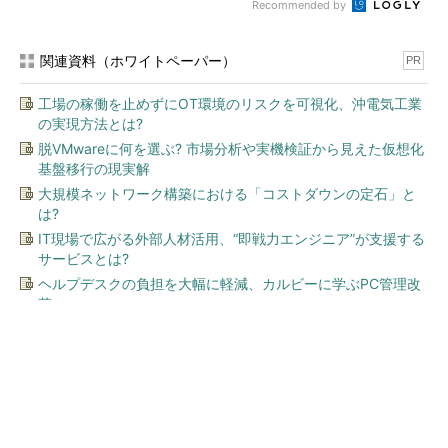
Recommended by
関連資料（ホワイトペーパー）
PR
工場の稼働を止めずにOT環境のリスクを可視化、沖電気工業
の実現方法とは?
脱VMwareに何を選ぶ? 市場分析や実機検証から見えた仮想化
基盤移行の現実解
大規模ネットワーク構築における「コストダウンの定石」と
は?
IT現場で広がる外部人材活用、“即戦力エンジニア”が支援する
サービスとは?
ヘルプデスクの負担を大幅に軽減、カルビーに学ぶPC管理改
革
今、あなたにオススメ