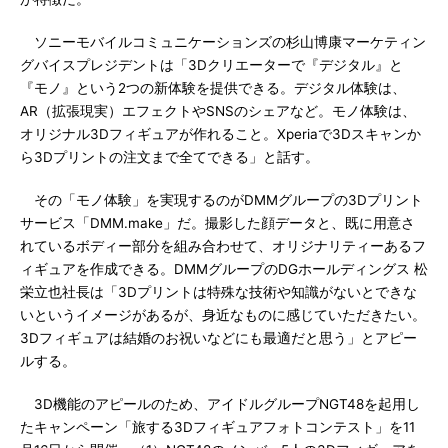
ソニーモバイルコミュニケーションズの杉山博康マーケティン
グバイスプレジデントは「3Dクリエーターで『デジタル』と
『モノ』という2つの新体験を提供できる。デジタル体験は、
AR（拡張現実）エフェクトやSNSのシェアなど。モノ体験は、
オリジナル3Dフィギュアが作れること。Xperiaで3Dスキャンか
ら3Dプリントの注文まで全てできる」と話す。
その「モノ体験」を実現するのがDMMグループの3Dプリント
サービス「DMM.make」だ。撮影した顔データと、既に用意さ
れているボディー部分を組み合わせて、オリジナリティーあるフ
ィギュアを作成できる。DMMグループのDGホールディングス 松
栄立也社長は「3Dプリントは特殊な技術や知識がないとできな
いというイメージがあるが、身近なものに感じていただきたい。
3Dフィギュアは結婚のお祝いなどにも最適だと思う」とアピー
ルする。
3D機能のアピールのため、アイドルグループNGT48を起用し
たキャンペーン「旅する3Dフィギュアフォトコンテスト」を11