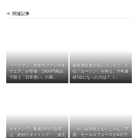
関連記事
ワークマン「次世代ファン付き
顧客満足度が高いコンビニ 2
ウエア」が登場 2900円商品
位「ローソン」を抑え、11年連
で狙う「日常使い」の新...
続1位になったのは？（...
キオクシア、株価3分の1急落
「AI、結局使えないじゃん」問
は「絶好のタイミング」 過去
題 セールスフォースが431万