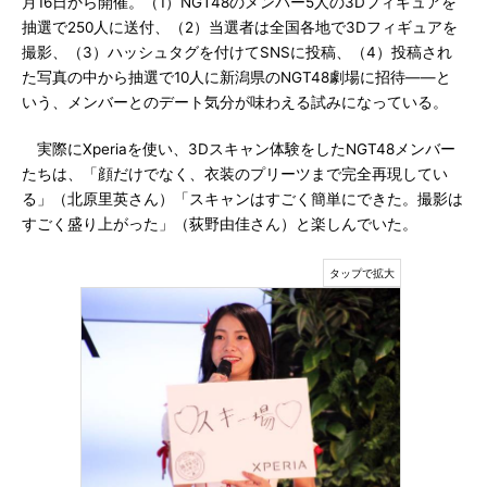
月16日から開催。（1）NGT48のメンバー5人の3Dフィギュアを
抽選で250人に送付、（2）当選者は全国各地で3Dフィギュアを
撮影、（3）ハッシュタグを付けてSNSに投稿、（4）投稿され
た写真の中から抽選で10人に新潟県のNGT48劇場に招待――と
いう、メンバーとのデート気分が味わえる試みになっている。
実際にXperiaを使い、3Dスキャン体験をしたNGT48メンバー
たちは、「顔だけでなく、衣装のプリーツまで完全再現してい
る」（北原里英さん）「スキャンはすごく簡単にできた。撮影は
すごく盛り上がった」（荻野由佳さん）と楽しんでいた。