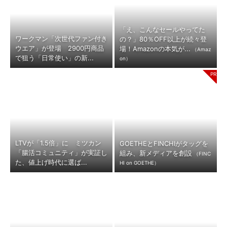
「え、こんなセールやってた
ワークマン「次世代ファン付き
の？」80％OFF以上が続々登
ウエア」が登場 2900円商品
場！Amazonの本気が...
（Amaz
で狙う「日常使い」の新...
on）
LTVが「1.5倍」に ミツカン
GOETHEとFINCHIがタッグを
「腸活コミュニティ」が実証し
組み、新メディアを創設
（FINC
た、値上げ時代に選ば...
HI on GOETHE）