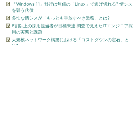
「Windows 11」移行は無償の「Linux」で逃げ切れる? 情シス
を襲う代償
多忙な情シスが「もっとも手放すべき業務」とは?
6割以上の採用担当者が目標未達 調査で見えたITエンジニア採
用の実態と課題
大規模ネットワーク構築における「コストダウンの定石」と
は?
今、あなたにオススメ
「え、こんなセールやってた
の？」80％OFF以上が続々登
場！Amazonの本気が...
PR(Amazon)