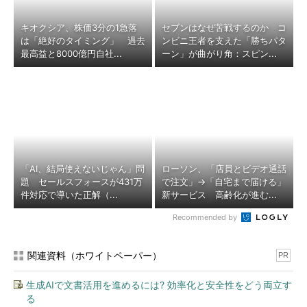
キオクシア、株価3分の1急落
セブンはなぜ苦戦するのか コ
は「絶好のタイミング」 過去
ンビニ王者を支えた「勝ちパタ
最高益と8000億円自社...
ーン」が曲がり角：スピン...
「AI、結局使えないじゃん」問
ローソン、「店員とビデオ通話
題 セールスフォースが431万
で注文」→「自宅まで届ける」
件対応で導いた正解（...
新サービス 高齢化が進む...
Recommended by
関連資料（ホワイトペーパー）
PR
生成AIで文書活用を進めるには? 効率化と安全性をどう両立す
る