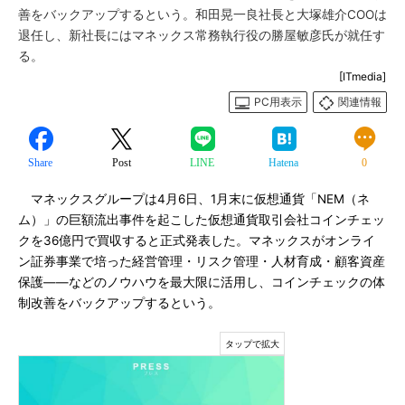
善をバックアップするという。和田晃一良社長と大塚雄介COOは
退任し、新社長にはマネックス常務執行役の勝屋敏彦氏が就任す
る。
[ITmedia]
PC用表示
関連情報
Share
Post
LINE
Hatena
0
マネックスグループは4月6日、1月末に仮想通貨「NEM（ネ
ム）」の巨額流出事件を起こした仮想通貨取引会社コインチェッ
クを36億円で買収すると正式発表した。マネックスがオンライ
ン証券事業で培った経営管理・リスク管理・人材育成・顧客資産
保護――などのノウハウを最大限に活用し、コインチェックの体
制改善をバックアップするという。