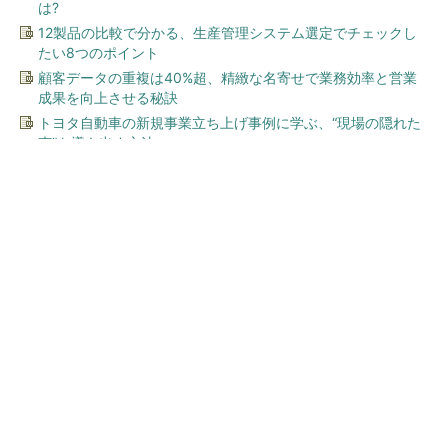
は?
12製品の比較で分かる、生産管理システム選定でチェックし
たい8つのポイント
顧客データの重複は40%超、精緻な名寄せで業務効率と営業
成果を向上させる秘訣
トヨタ自動車の新規事業立ち上げ事例に学ぶ、“現場の隠れた
声”を導き出す方法
今、あなたにオススメ
ワークマン「次世代ファン付
きウエア」が登場 2900円商
品で狙う「日常使い」の新...