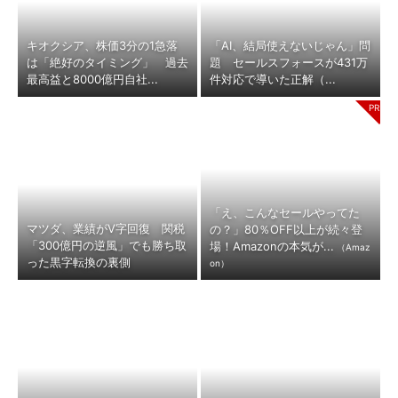
キオクシア、株価3分の1急落
「AI、結局使えないじゃん」問
は「絶好のタイミング」 過去
題 セールスフォースが431万
最高益と8000億円自社...
件対応で導いた正解（...
「え、こんなセールやってた
マツダ、業績がV字回復 関税
の？」80％OFF以上が続々登
「300億円の逆風」でも勝ち取
場！Amazonの本気が...
（Amaz
った黒字転換の裏側
on）