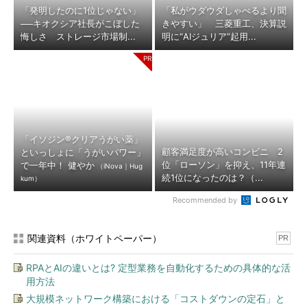
「発明したのに1位じゃない」
「私がウダウダしゃべるより聞
──キオクシア社長がこぼした
きやすい」 三菱重工、決算説
悔しさ ストレージ市場制...
明に“AIジュリア”起用...
「イソジン®クリアうがい薬」
顧客満足度が高いコンビニ 2
といっしょに「うがいパワー」
位「ローソン」を抑え、11年連
で一年中！ 健やか
（iNova｜Hug
続1位になったのは？（...
kum）
Recommended by
関連資料（ホワイトペーパー）
PR
RPAとAIの違いとは? 定型業務を自動化するための具体的な活
用方法
大規模ネットワーク構築における「コストダウンの定石」と