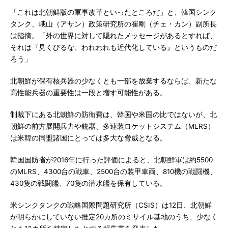
「これは北朝鮮版の軍事改革といったところだ」と、韓国シンク
タンク、峨山（アサン）政策研究所の崔剛（チェ・カン）副所長
は指摘。「外の世界に対して隠れたメッセージがあるとすれば、
それは『見くびるな、われわれも近代化している』というものだ
ろう」
北朝鮮が保有核兵器の少なくとも一部を放棄するならば、新たな
高性能兵器の重要性は一段と増す可能性がある。
制裁下にある北朝鮮の防衛費は、韓国や米国の比ではないが、北
朝鮮の前方展開兵力や銃器、多連装ロケットシステム（MLRS）
は米韓の同盟諸国にとっては多大な脅威となる。
韓国国防省が2016年に行った評価によると、北朝鮮軍は約5500
のMLRS、4300台の戦車、2500台の装甲車両、810機の戦闘機、
430隻の戦闘艦、70隻の潜水艦を保有している。
米シンクタンクの戦略国際問題研究所（CSIS）は12日、北朝鮮
が明らかにしていない推定20カ所のミサイル基地のうち、少なく