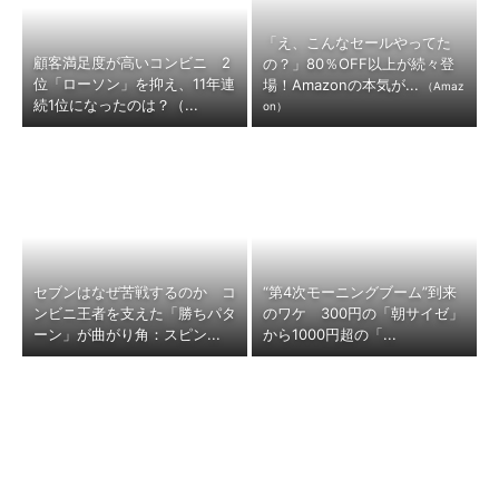
「え、こんなセールやってた
顧客満足度が高いコンビニ 2
の？」80％OFF以上が続々登
位「ローソン」を抑え、11年連
場！Amazonの本気が...
（Amaz
続1位になったのは？（...
on）
セブンはなぜ苦戦するのか コ
“第4次モーニングブーム”到来
ンビニ王者を支えた「勝ちパタ
のワケ 300円の「朝サイゼ」
ーン」が曲がり角：スピン...
から1000円超の「...