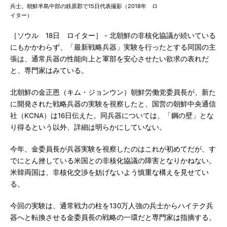
兵士。朝鮮半島中部の鉄原郡で15日代表撮影（2018年 ロ
イター）
［ソウル 18日 ロイター］ - 北朝鮮の非核化協議が続いている
にもかかわらず、「最新戦略兵器」実験を行ったとする同国の主
張は、通常兵器の性能向上と軍部を安心させたい欲求の表れだ
と、専門家はみている。
北朝鮮の金正恩（キム・ジョンウン）朝鮮労働党委員長が、新た
に開発された戦略兵器の実験を視察したと、国営の朝鮮中央通信
社（KCNA）は16日伝えた。同兵器については、「鋼の壁」とな
り得るという以外、詳細は明らかにしていない。
今年、金委員長が兵器実験を視察したのはこれが初めてだが、す
でにとん挫している米国との非核化協議の障害となりかねない。
米韓両国は、非核化交渉を妨げないよう慎重な構えを見せてい
る。
今回の実験は、通常戦力の柱を130万人強の兵士からハイテク兵
器へと転換させる金委員長の戦略の一環だと専門家は指摘する。