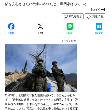
部を安心させたい欲求の表れだと、専門家はみている。
[ロイター]
PC用表示
関連情報
Share
Post
LINE
Hatena
11月18日、北朝鮮の非核化協議が続いているにもかかわら
ず、「最新戦略兵器」実験を行ったとする同国の主張は、通
常兵器の性能向上と軍部を安心させたい欲求の表れだと、専
門家はみている。写真は、非武装地帯で警備にあたる韓国軍