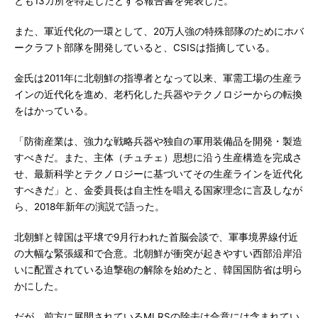
とも13カ所を特定したとする報告書を発表した。
また、軍近代化の一環として、20万人強の特殊部隊のためにホバ
ークラフト部隊を開発していると、CSISは指摘している。
金氏は2011年に北朝鮮の指導者となって以来、軍需工場の生産ラ
インの近代化を進め、老朽化した兵器やテクノロジーからの転換
をはかっている。
「防衛産業は、強力な戦略兵器や独自の軍用装備品を開発・製造
すべきだ。また、主体（チュチェ）思想に沿う生産構造を完成さ
せ、最新科学とテクノロジーに基づいてその生産ラインを近代化
すべきだ」と、金委員長は自主性を唱える国家理念に言及しなが
ら、2018年新年の演説で語った。
北朝鮮と韓国は平壌で9月行われた首脳会談で、軍事境界線付近
の大幅な緊張緩和で合意。北朝鮮が衝突が起きやすい西部沿岸沿
いに配置されている迫撃砲の解除を始めたと、韓国国防省は明ら
かにした。
だが、前方に展開されているMLRSの除去は合意には含まれてい