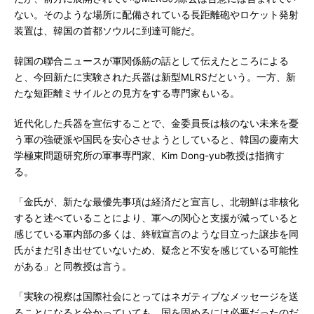
ない。そのような場所に配備されている長距離砲やロケット発射
装置は、韓国の首都ソウルに到達可能だ。
韓国の聯合ニュースが軍関係筋の話として伝えたところによる
と、今回新たに実験された兵器は新型MLRSだという。一方、新
たな短距離ミサイルとの見方をする専門家もいる。
近代化した兵器を宣伝することで、金委員長は核のない未来を憂
う軍の強硬派や国民を安心させようとしていると、韓国の慶南大
学極東問題研究所の軍事専門家、Kim Dong-yub教授は指摘す
る。
「金氏が、新たな最優先事項は経済だと宣言し、北朝鮮は非核化
すると述べていることにより、軍への関心と支援が減っていると
感じている軍内部の多くは、終戦宣言のような目立った譲歩を同
氏がまだ引き出せていないため、疑念と不安を感じている可能性
がある」と同教授は言う。
「実験の視察は国際社会にとってはネガティブなメッセージを送
ることになると分かっていても、国を固めるには必要だったのだ