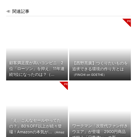
関連記事
顧客満足度が高いコンビニ 2
【西野亮廣】つくりたいものを
位「ローソン」を抑え、11年連
追求できる環境の作り方とは
続1位になったのは？（...
（FINCHI on GOETHE）
「え、こんなセールやってた
ワークマン「次世代ファン付き
の？」80％OFF以上が続々登
ウエア」が登場 2900円商品
場！Amazonの本気が...
（Amaz