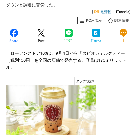
ダウンと調達に苦労した。
[
昆清徳
，ITmedia]
PC用表示
関連情報
Share
Post
LINE
Hatena
1
ローソンストア100は、9月4日から「タピオカミルクティー」
（税別100円）を全国の店舗で発売する。容量は180ミリリット
ル。