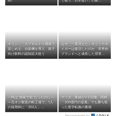
で狙う「日常使い」の新...
on）
キリン、「カプセルトイ感覚で
なぜ「一度消えた」オニツカタ
楽しめる」自販機を導入 親子
イガーは復活したのか 世界的
向け飲料の認知拡大狙う
ブランドへと成長した背景...
一時は“倒産寸前”だったのに―
マツダ、業績がV字回復 関税
―元ネジ製造の町工場で、1人
「300億円の逆風」でも勝ち取
の採用枠に「350人」...
った黒字転換の裏側
Recommended by