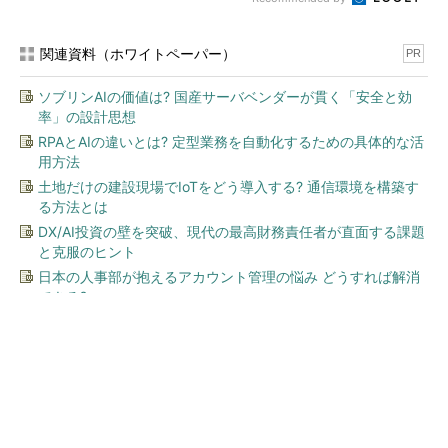
関連資料（ホワイトペーパー）
PR
ソブリンAIの価値は? 国産サーバベンダーが貫く「安全と効
率」の設計思想
RPAとAIの違いとは? 定型業務を自動化するための具体的な活
用方法
土地だけの建設現場でIoTをどう導入する? 通信環境を構築す
る方法とは
DX/AI投資の壁を突破、現代の最高財務責任者が直面する課題
と克服のヒント
日本の人事部が抱えるアカウント管理の悩み どうすれば解消
できる?
今、あなたにオススメ