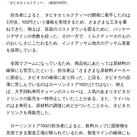
「タピオカミルクティー」（税別100円）
担当者によると、タピオカミルクティーの開発に着手したのは
3月頃。100円という価格を実現するため、さまざまな工夫を重
ねてきた。例えば、容器のコストダウンを図るために、パッケー
ジデザインの色数を絞った。その一方で、ミルクティーそのもの
のおいしさにこだわるため、インドアッサム地方のアッサム茶葉
を採用している。
全国でブームになっているため、商品化にあたっては原材料の
確保にも苦労したという。担当者は「さまざまな原材料メーカー
に面会し、タピオカの確保に走り回った」と語る。タピオカの品
薄に苦しんでいるのはローソンストア100だけではない。例え
ば、大手回転寿司チェーンのスシローは、人気のあまりタピオカ
ドリンクの販売を一時停止していたことがある。また、ライバル
のはま寿司も、原材料の調達にめどがついたことから、タピオカ
ドリンクを再販売した。
ローソンストア100の担当者によると、飲料カップに固形物を
充填できる製造工場が限られているため、製造ラインの確保にも