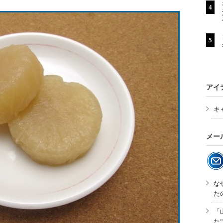
アイ
キ
メー
な
た
「
た