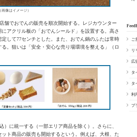
（画像はイメージ）
ン店舗でおでんの販売を順次開始する。レジカウンター
Feed
用にアクリル板の「おでんシールド」を設置する。高さ
定して77センチとした。また、おでん鍋のふたは常時
ご
する。狙いは「安全・安心な売り場環境を整える」（ロ
リ
広
タ
タ
利
プ
税込）に統一する（一部エリア商品を除く）。さらに、
セット商品の販売も開始するという。例えば、大根、た