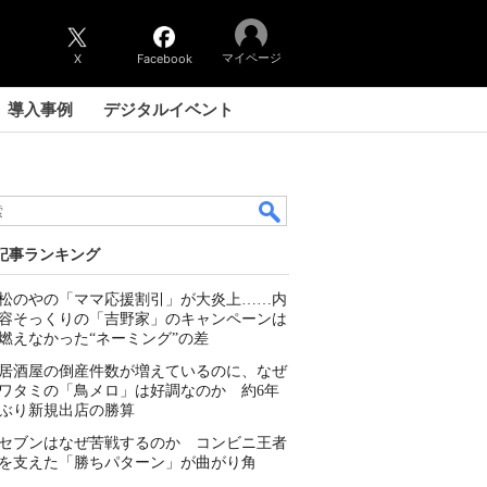
マイページ
X
Facebook
導入事例
デジタルイベント
記事ランキング
松のやの「ママ応援割引」が大炎上……内
容そっくりの「吉野家」のキャンペーンは
燃えなかった“ネーミング”の差
居酒屋の倒産件数が増えているのに、なぜ
ワタミの「鳥メロ」は好調なのか 約6年
ぶり新規出店の勝算
セブンはなぜ苦戦するのか コンビニ王者
を支えた「勝ちパターン」が曲がり角