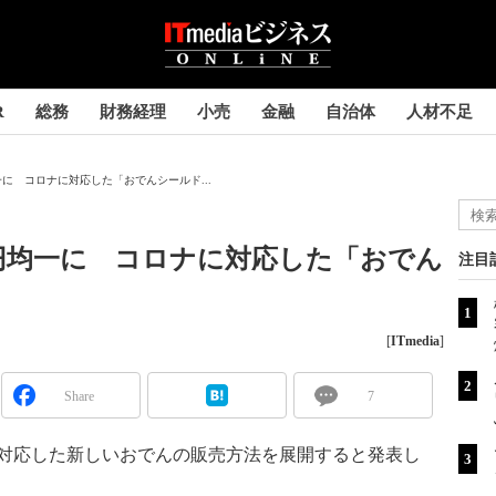
R
総務
財務経理
小売
金融
自治体
人材不足
に コロナに対応した「おでんシールド...
円均一に コロナに対応した「おでん
注目
[
ITmedia
]
Share
7
ナに対応した新しいおでんの販売方法を展開すると発表し