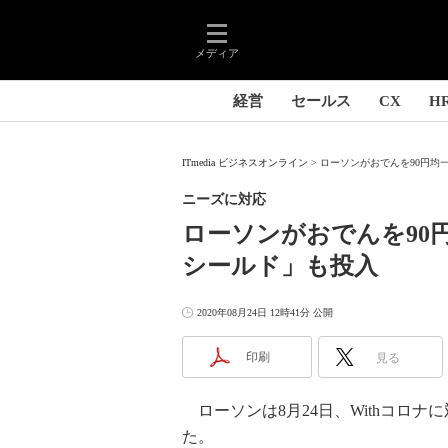
メディア
経営
セールス
CX
H
ITmedia ビジネスオンライン
ローソンがおでんを90円均一
ニーズに対応
ローソンがおでんを90
シールド」も投入
2020年08月24日 12時41分 公開
印刷
見る
ローソンは8月24日、Withコロ
た。