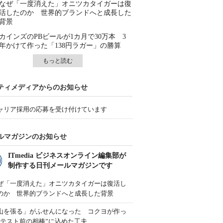
なぜ「一度消えた」オニツカタイガーは復
活したのか 世界的ブランドへと成長した
背景
カインズのPBビールが1カ月で30万本 3
年かけて作った「138円ラガー」の勝算
もっと読む
ティメディアからのお知らせ
ャリア採用の応募を受け付けています
ルマガジンのお知らせ
ITmedia ビジネスオンライン編集部が
制作する日刊メールマガジンです
ぜ「一度消えた」オニツカタイガーは復活し
のか 世界的ブランドへと成長した背景
山を張る」がふせんになった コクヨが作っ
“テスト前の相棒”に込めた工夫