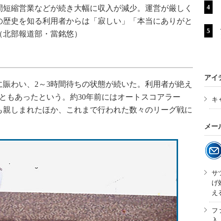
間短縮営業などが続き大幅に収入が減少。運営が厳しく
の歴史を知る利用者からは「寂しい」「本当にありがと
（北部報道部・當銘悠）
アイ
賑わい、2～3時間待ちの状態が続いた。利用者が絶え
ともあったという。約30年前にはオートスコアラー
キ
も親しまれたほか、これまで行われた数々のリーグ戦に
メー
サ
げ
え
フ
入