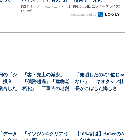
PR(アタック・キュキュット｜H
てつだい”に、どん...
PR(ITmedia エンタープライズ)
ugkum)
Recommended by
万円の「シ
「客・売上の減少」
「発明したのに1位じゃ
ァ」投入
「債務超過」「建物老
ない」──キオクシア社
融合した
朽化」 三重苦の老舗
長がこぼした悔しさ
ダク...
百貨店を激変させ
ストレージ市場制...
た“脱...
「データ
「イソジン®クリアう
【10%割引】AnkerのA