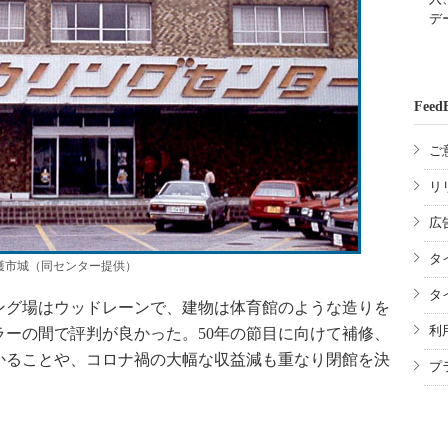
デ
Feed
ご
リ
広
タ
名護市城（同センター提供）
タ
グ場はウッドレーンで、建物は体育館のような造りを
利
ーの間で評判が良かった。50年の節目に向けて補修、
かることや、コロナ禍の大幅な収益減も重なり閉館を決
プ