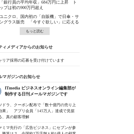
「銀行員の平均年収」684万円に上昇 ト
ップは初の900万円超え
ユニクロ、国内初の「自販機」で日傘・サ
ングラス販売 「今すぐ欲しい」に応える
もっと読む
ティメディアからのお知らせ
ャリア採用の応募を受け付けています
ルマガジンのお知らせ
ITmedia ビジネスオンライン編集部が
制作する日刊メールマガジンです
ツドラ、クーポン配布で「数十億円の売り上
効果」 アプリ会員「145万人」達成で見据
る、真の顧客理解
ァミマ先行の「広告ビジネス」にセブンが参
、勝算は？ 全国約2万店舗と約1億人の顧客