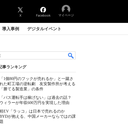
マイページ
X
Facebook
導入事例
デジタルイベント
記事ランキング
「1個80円のフックが売れるか」と一蹴さ
れた町工場の逆転劇 友安製作所が考える
「勝てる製造業」の条件
「バス運転手は稼げない」は過去の話？
ウィラーが年収600万円を実現した理由
軽EV「ラッコ」は日本で売れるのか
BYDが抱える、中国メーカーならではの課
題