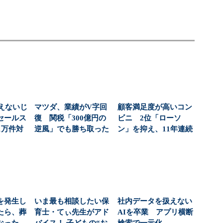
えないじ
マツダ、業績がV字回
顧客満足度が高いコン
セールス
復 関税「300億円の
ビニ 2位「ローソ
1万件対
逆風」でも勝ち取った
ン」を抑え、11年連続
...
黒字転換の裏側
1位になったのは？（...
を発生し
いま最も相談したい保
社内データを扱えない
たら、葬
育士・てぃ先生がアド
AIを卒業 アプリ横断
なった
バイス！ 子どもの“お
検索で一元化