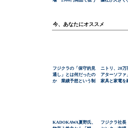
「日常使い」の新...
(1/6)
今、あなたにオススメ
フジクラの「保守的見
ニトリ、20
通し」とは何だったの
アターソフ
か 業績予想という制
家具と家電を
度の盲点（1/3 ペ...
狙いとは：プロ
KADOKAWA夏野氏、
フジクラ社長