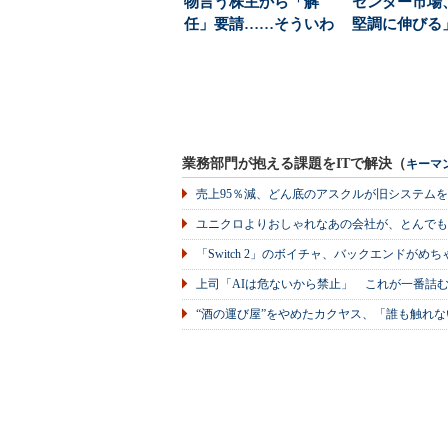
物言う株主から「解
センター市場
任」要請……そういわ
堅調に伸びる
れても仕方ないとい...
拡大で「3000億
業務部門が抱える課題をITで解決（
キーマ
売上95％減、どん底のアスクルが旧システム
ユニクロよりおしゃれなあの会社が、とんでも
「Switch 2」のボイチャ、バックエンドが
上司「AIは危ないから禁止」 これが一番詰
“酒の運び屋”をやめたカクヤス、「誰も触れな