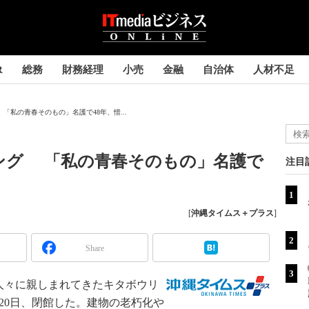
R
総務
財務経理
小売
金融
自治体
人材不足
「私の青春そのもの」名護で48年、惜...
ング 「私の青春そのもの」名護で
注目
[
沖縄タイムス＋プラス
]
Share
の人々に親しまれてきたキタボウリ
20日、閉館した。建物の老朽化や