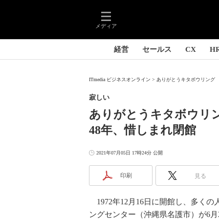
メディア
経営
セールス
CX
H
ITmedia ビジネスオンライン
ありがとうキタボウリング 
寂しい
ありがとうキタボウリ
48年、惜しまれ閉館
2021年07月05日 17時24分 公開
印刷
見る
1972年12月16日に開館し、多く
ングセンター（沖縄県名護市）が6月