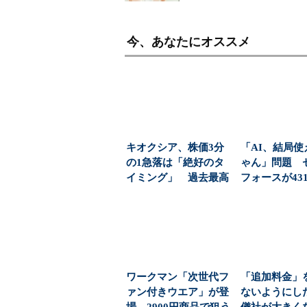
今、あなたにオススメ
キオクシア、株価3分
「AI、結局使
の1急落は「絶好のタ
ゃん」問題 
イミング」 過去最高
フォースが43
益と8000億円自社...
応で導いた正解（
ワークマン「次世代フ
「追加料金」
ァン付きウエア」が登
ないようにし
場 2900円商品で狙う
儀社が大きく