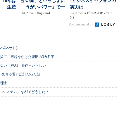
、10年は
がい薬」といっしょに
Iビジネスイヤフォンの
」 生産
「うがいパワー」で一
実力は
...
PR(iNova｜Hugkum)
年中！ 健やか
PR(ITmedia ビジネスオンライ
ン)
Recommended by
）
ンズネット
を捨て、再起をかけた復旧の3カ月半
ない「神AI」を作ったらしい
めちゃめちゃ賢い設計だった話
む理由
いシステム」をAIでどうした？