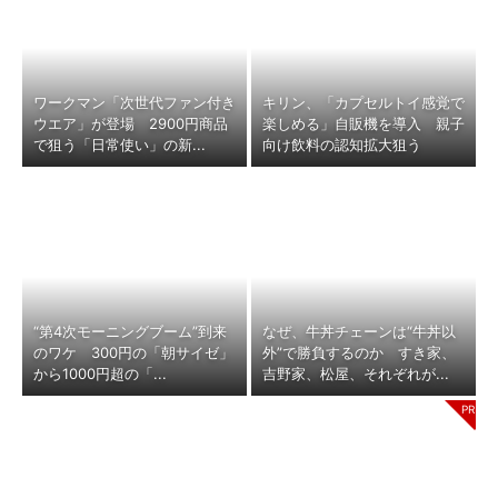
ワークマン「次世代ファン付き
キリン、「カプセルトイ感覚で
ウエア」が登場 2900円商品
楽しめる」自販機を導入 親子
で狙う「日常使い」の新...
向け飲料の認知拡大狙う
“第4次モーニングブーム”到来
なぜ、牛丼チェーンは“牛丼以
のワケ 300円の「朝サイゼ」
外”で勝負するのか すき家、
から1000円超の「...
吉野家、松屋、それぞれが...