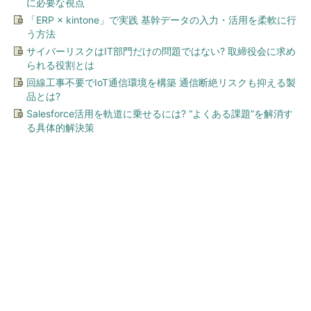
に必要な視点
「ERP × kintone」で実践 基幹データの入力・活用を柔軟に行
う方法
サイバーリスクはIT部門だけの問題ではない? 取締役会に求め
られる役割とは
回線工事不要でIoT通信環境を構築 通信断絶リスクも抑える製
品とは?
Salesforce活用を軌道に乗せるには? “よくある課題”を解消す
る具体的解決策
今、あなたにオススメ
GOETHEとFINCHIがタッグを
組み、新メディアを創設