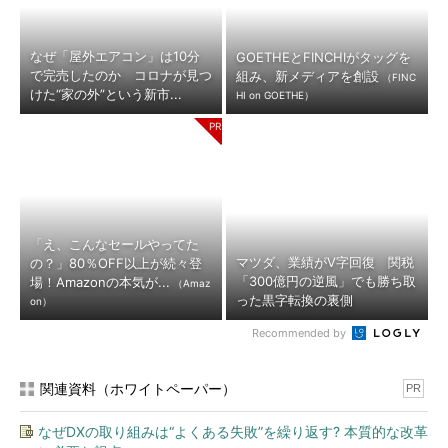
なぜ「屋外エアコン」は10分
GOETHEとFINCHIがタッグを
で完売したのか コロナが見つ
組み、新メディアを創設
（FINC
けた“家の外”という新市...
HI on GOETHE）
「え、こんなセールやってた
マツダ、業績がV字回復 関税
の？」80％OFF以上が続々登
「300億円の逆風」でも勝ち取
場！Amazonの本気が...
（Amaz
った黒字転換の裏側
on）
Recommended by
関連資料（ホワイトペーパー）
PR
なぜDXの取り組みは“よくある失敗”を繰り返す? 本質的な改革