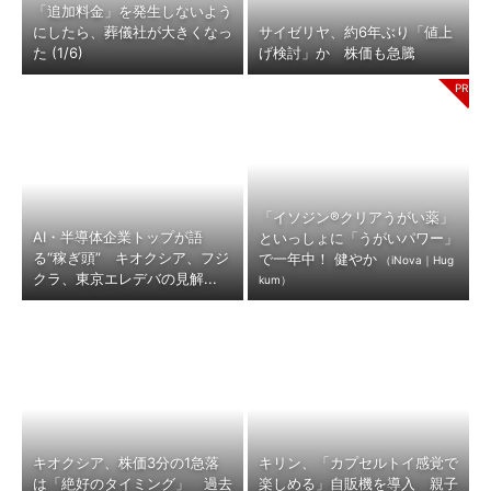
「追加料金」を発生しないよう
にしたら、葬儀社が大きくなっ
サイゼリヤ、約6年ぶり「値上
た (1/6)
げ検討」か 株価も急騰
「イソジン®クリアうがい薬」
AI・半導体企業トップが語
といっしょに「うがいパワー」
る“稼ぎ頭” キオクシア、フジ
で一年中！ 健やか
（iNova｜Hug
クラ、東京エレデバの見解...
kum）
キオクシア、株価3分の1急落
キリン、「カプセルトイ感覚で
は「絶好のタイミング」 過去
楽しめる」自販機を導入 親子