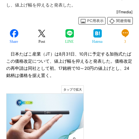
し、値上げ幅を抑えると発表した。
[ITmedia]
PC用表示
関連情報
Share
Post
LINE
Hatena
3
日本たばこ産業（JT）は8月31日、10月に予定する加熱式たば
この価格改定について、値上げ幅を抑えると発表した。価格改定
の再申請は同社として初。17銘柄で10～20円の値上げとし、24
銘柄は価格を据え置く。