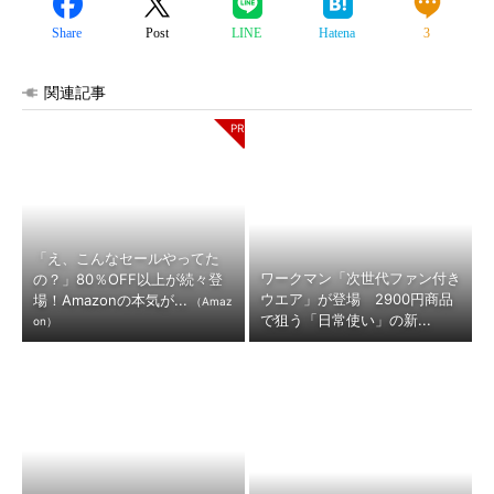
Share
Post
LINE
Hatena
3
関連記事
「え、こんなセールやってた
ワークマン「次世代ファン付き
の？」80％OFF以上が続々登
ウエア」が登場 2900円商品
場！Amazonの本気が...
（Amaz
で狙う「日常使い」の新...
on）