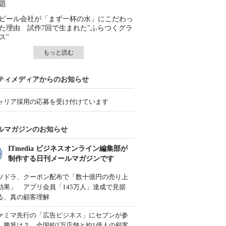
題
ビール会社が「まず一杯の水」にこだわっ
た理由 試作7回で生まれた"ふらつくグラ
ス"
もっと読む
ティメディアからのお知らせ
ャリア採用の応募を受け付けています
ルマガジンのお知らせ
ITmedia ビジネスオンライン編集部が
制作する日刊メールマガジンです
ツドラ、クーポン配布で「数十億円の売り上
効果」 アプリ会員「145万人」達成で見据
る、真の顧客理解
ァミマ先行の「広告ビジネス」にセブンが参
、勝算は？ 全国約2万店舗と約1億人の顧客