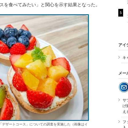
ースを食べてみたい」と関心を示す結果となった。
アイ
キ
メー
サ
げ
え
フ
「デザートコース」についての調査を実施した（画像はイ
入