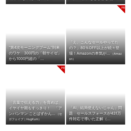
「え、こんなセールやってた
“第4次モーニングブーム”到来
の？」80％OFF以上が続々登
のワケ 300円の「朝サイゼ」
場！Amazonの本気が...
（Amaz
から1000円超の「...
on）
「言葉で伝える力」を育めば、
「AI、結局使えないじゃん」問
イヤイヤ期もすっきり！ 「ア
題 セールスフォースが431万
ンパンマン ことばずかん...
（セ
件対応で導いた正解（...
ガフェイブ｜HugKum）