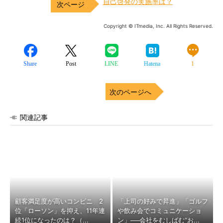
自己啓発の実施率は？
Copyright © ITmedia, Inc. All Rights Reserved.
Share
Post
LINE
Hatena
1
次のページへ
関連記事
顧客満足度が高いコンビニ 2
「上司の好みで昇進」「ゴルフ
位「ローソン」を抑え、11年連
や飲み会でコミュニケーショ
続1位になったのは？（...
ン」──会社をむしばむ“お...