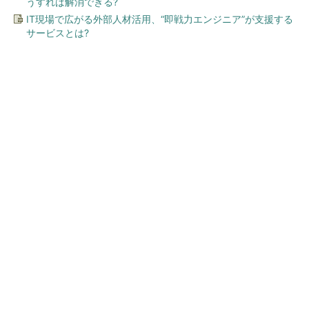
うすれば解消できる?
IT現場で広がる外部人材活用、“即戦力エンジニア”が支援する
サービスとは?
今、あなたにオススメ
ワークマン「次世代ファン付
きウエア」が登場 2900円商
品で狙う「日常使い」の新...
「言葉で伝える力」を育めば、イヤイヤ期もす
っきり！ 「アンパンマン ことばずかん...
PR(セガフェイブ｜HugKum)