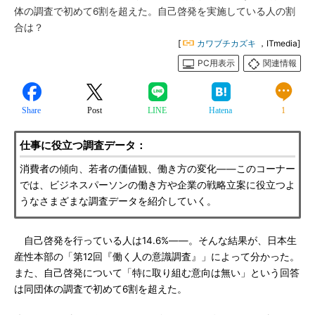
体の調査で初めて6割を超えた。自己啓発を実施している人の割
合は？
[
カワブチカズキ
，ITmedia]
PC用表示
関連情報
Share
Post
LINE
Hatena
1
仕事に役立つ調査データ：
消費者の傾向、若者の価値観、働き方の変化――このコーナー
では、ビジネスパーソンの働き方や企業の戦略立案に役立つよ
うなさまざまな調査データを紹介していく。
自己啓発を行っている人は14.6%――。そんな結果が、日本生
産性本部の「第12回『働く人の意識調査』」によって分かった。
また、自己啓発について「特に取り組む意向は無い」という回答
は同団体の調査で初めて6割を超えた。