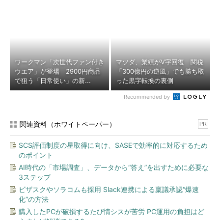
ワークマン「次世代ファン付き
マツダ、業績がV字回復 関税
ウエア」が登場 2900円商品
「300億円の逆風」でも勝ち取
で狙う「日常使い」の新...
った黒字転換の裏側
Recommended by
関連資料（ホワイトペーパー）
PR
SCS評価制度の星取得に向け、SASEで効率的に対応するため
のポイント
AI時代の「市場調査」、データから“答え”を出すために必要な
3ステップ
ビザスクやソラコムも採用 Slack連携による稟議承認“爆速
化”の方法
購入したPCが破損するたび情シスが苦労 PC運用の負担はど