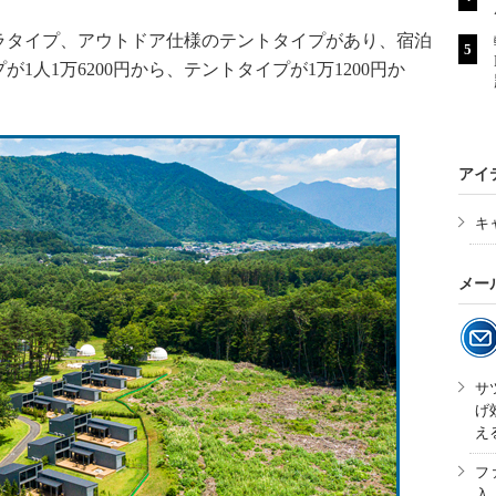
タイプ、アウトドア仕様のテントタイプがあり、宿泊
1人1万6200円から、テントタイプが1万1200円か
アイ
キ
メー
サ
げ
え
フ
入