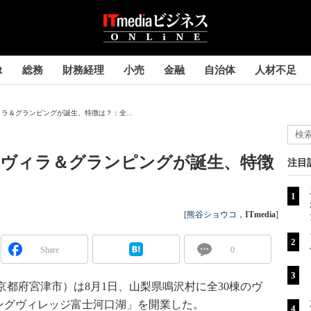
R
総務
財務経理
小売
金融
自治体
人材不足
ラ＆グランピングが誕生、特徴は？：全...
のヴィラ＆グランピングが誕生、特徴
注目
[
熊谷ショウコ
，
ITmedia
]
Share
0
都府宮津市）は8月1日、山梨県鳴沢村に全30棟のヴ
ングヴィレッジ富士河口湖」を開業した。