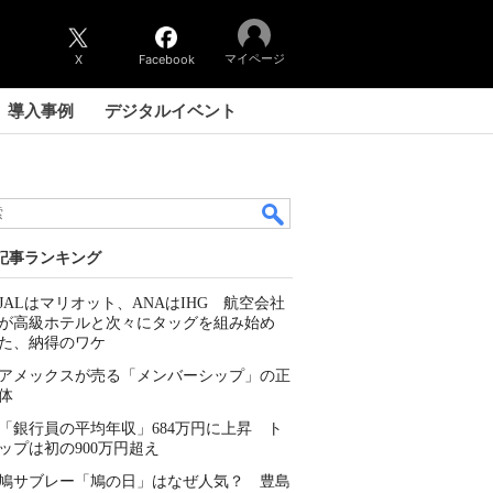
マイページ
X
Facebook
導入事例
デジタルイベント
記事ランキング
JALはマリオット、ANAはIHG 航空会社
が高級ホテルと次々にタッグを組み始め
た、納得のワケ
アメックスが売る「メンバーシップ」の正
体
「銀行員の平均年収」684万円に上昇 ト
ップは初の900万円超え
鳩サブレー「鳩の日」はなぜ人気？ 豊島