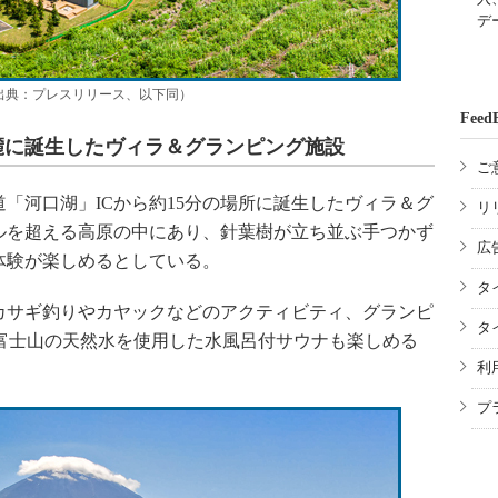
デ
出典：プレスリリース、以下同）
Feed
の麓に誕生したヴィラ＆グランピング施設
ご
「河口湖」ICから約15分の場所に誕生したヴィラ＆グ
リ
トルを超える高原の中にあり、針葉樹が立ち並ぶ手つかず
広
体験が楽しめるとしている。
タ
サギ釣りやカヤックなどのアクティビティ、グランピ
タ
は富士山の天然水を使用した水風呂付サウナも楽しめる
利
プ