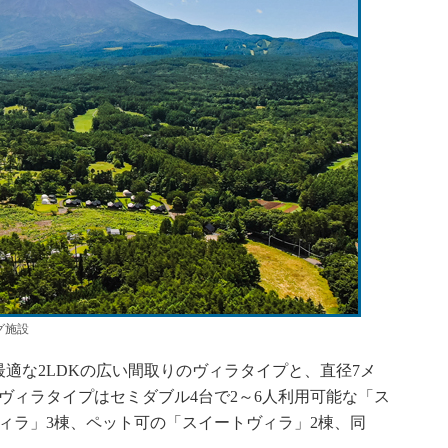
グ施設
適な2LDKの広い間取りのヴィラタイプと、直径7メ
ヴィラタイプはセミダブル4台で2～6人利用可能な「ス
ィラ」3棟、ペット可の「スイートヴィラ」2棟、同