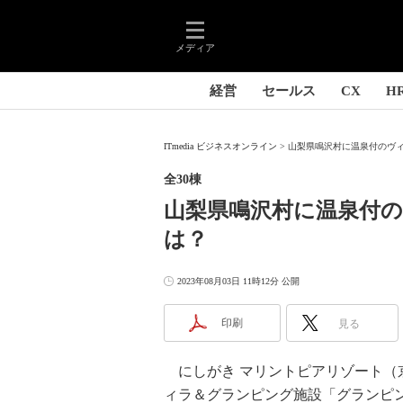
メディア
経営
セールス
CX
H
ITmedia ビジネスオンライン
山梨県鳴沢村に温泉付のヴィ
全30棟
山梨県鳴沢村に温泉付
は？
2023年08月03日 11時12分 公開
印刷
見る
にしがき マリントピアリゾート（京
ィラ＆グランピング施設「グランピ