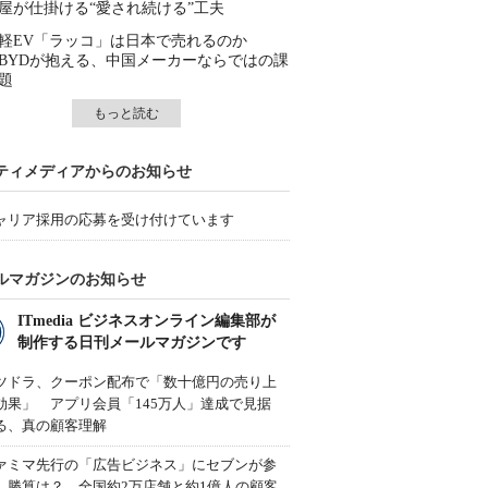
屋が仕掛ける“愛され続ける”工夫
軽EV「ラッコ」は日本で売れるのか
BYDが抱える、中国メーカーならではの課
題
もっと読む
ティメディアからのお知らせ
ャリア採用の応募を受け付けています
ルマガジンのお知らせ
ITmedia ビジネスオンライン編集部が
制作する日刊メールマガジンです
ツドラ、クーポン配布で「数十億円の売り上
効果」 アプリ会員「145万人」達成で見据
る、真の顧客理解
ァミマ先行の「広告ビジネス」にセブンが参
、勝算は？ 全国約2万店舗と約1億人の顧客