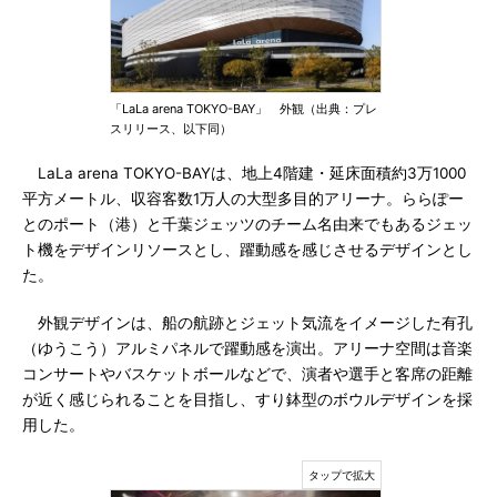
「LaLa arena TOKYO-BAY」 外観（出典：プレ
スリリース、以下同）
LaLa arena TOKYO-BAYは、地上4階建・延床面積約3万1000
平方メートル、収容客数1万人の大型多目的アリーナ。ららぽー
とのポート（港）と千葉ジェッツのチーム名由来でもあるジェッ
ト機をデザインリソースとし、躍動感を感じさせるデザインとし
た。
外観デザインは、船の航跡とジェット気流をイメージした有孔
（ゆうこう）アルミパネルで躍動感を演出。アリーナ空間は音楽
コンサートやバスケットボールなどで、演者や選手と客席の距離
が近く感じられることを目指し、すり鉢型のボウルデザインを採
用した。