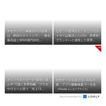
キオクシア、株価3分の1急落
なぜ「一度消えた」オニツカタ
は「絶好のタイミング」 過去
イガーは復活したのか 世界的
最高益と8000億円自社...
ブランドへと成長した背景...
オニツカタイガーが“新宿ど真
社内データを扱えないAIを卒
ん中”で描く世界戦略 プラダ
業 アプリ横断検索で一元化
やロエベと競う「売上13...
（ITmedia エンタープライズ）
Recommended by