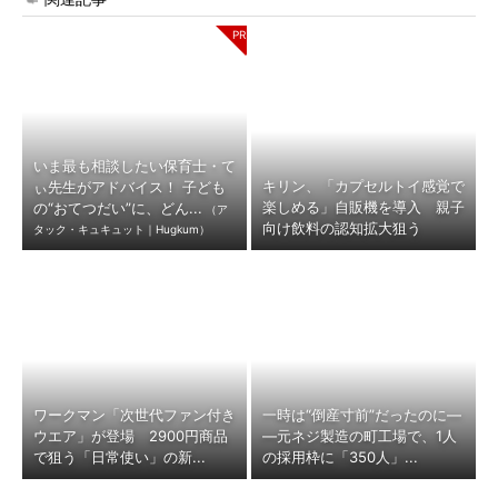
いま最も相談したい保育士・て
キリン、「カプセルトイ感覚で
ぃ先生がアドバイス！ 子ども
楽しめる」自販機を導入 親子
の“おてつだい”に、どん...
（ア
向け飲料の認知拡大狙う
タック・キュキュット｜Hugkum）
ワークマン「次世代ファン付き
一時は“倒産寸前”だったのに―
ウエア」が登場 2900円商品
―元ネジ製造の町工場で、1人
で狙う「日常使い」の新...
の採用枠に「350人」...