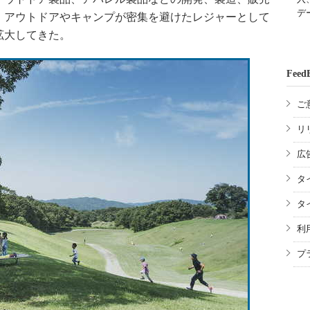
デ
、アウトドアやキャンプが密集を避けたレジャーとして
拡大してきた。
Feed
ご
リ
広
タ
タ
利
プ