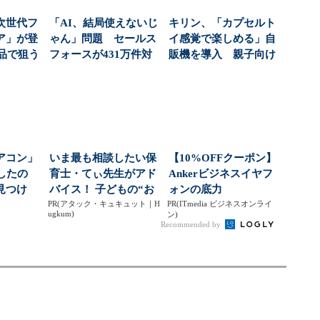
次世代フ
「AI、結局使えないじ
キリン、「カプセルト
ア」が登
ゃん」問題 セールス
イ感覚で楽しめる」自
商品で狙う
フォースが431万件対
販機を導入 親子向け
...
応で導いた正解（...
飲料の認知拡大狙う
アコン」
いま最も相談したい保
【10%OFFクーポン】
したの
育士・てぃ先生がアド
Ankerビジネスイヤフ
見つけ
バイス！ 子どもの“お
ォンの底力
いう新
PR(アタック・キュキュット｜H
てつだい”に、どん...
PR(ITmedia ビジネスオンライ
ugkum)
ン)
Recommended by