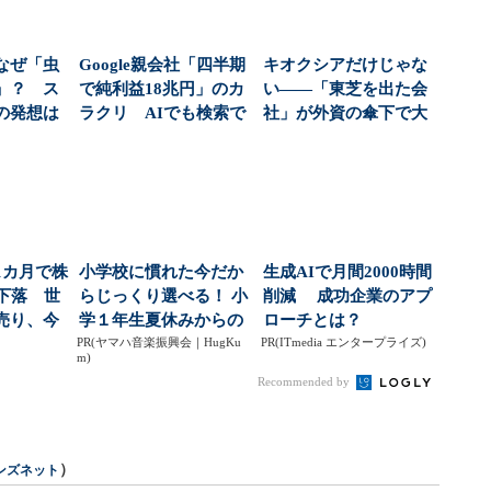
なぜ「虫
Google親会社「四半期
キオクシアだけじゃな
」？ ス
で純利益18兆円」のカ
い――「東芝を出た会
の発想は
ラクリ AIでも検索で
社」が外資の傘下で大
（1...
もない“本...
化けする理由：古田
拓...
1カ月で株
小学校に慣れた今だか
生成AIで月間2000時間
に下落 世
らじっくり選べる！ 小
削減 成功企業のアプ
売り、今
学１年生夏休みからの
ローチとは？
な...
PR(ヤマハ音楽振興会｜HugKu
「音楽教室」デビュ...
PR(ITmedia エンタープライズ)
m)
Recommended by
）
ンズネット