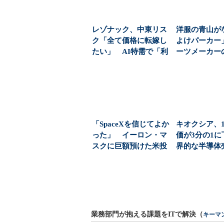
レゾナック、中東リス
洋服の青山が
ク「全て価格に転嫁し
よけパーカー
たい」 AI特需で「利
ーツメーカー
益2.3倍」でも通...
ここまで広がった
「SpaceXを信じてよか
キオクシア、
った」 イーロン・マ
価が3分の1
スクに巨額預けた米投
界的な半導体
資家、“成功を...
日の決算はどう
業務部門が抱える課題をITで解決（
キーマ