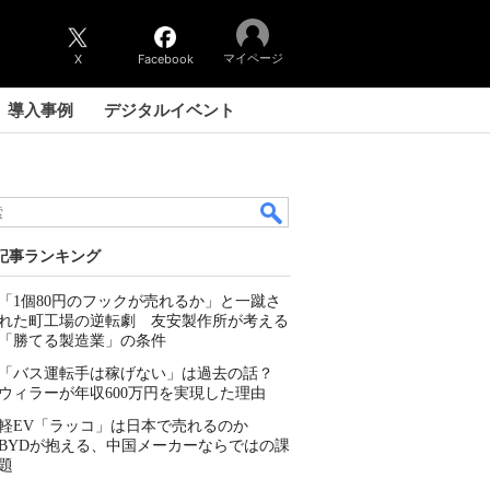
マイページ
X
Facebook
導入事例
デジタルイベント
記事ランキング
「1個80円のフックが売れるか」と一蹴さ
れた町工場の逆転劇 友安製作所が考える
「勝てる製造業」の条件
「バス運転手は稼げない」は過去の話？
ウィラーが年収600万円を実現した理由
軽EV「ラッコ」は日本で売れるのか
BYDが抱える、中国メーカーならではの課
題