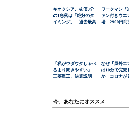
キオクシア、株価3分
ワークマン「
の1急落は「絶好のタ
ァン付きウエ
イミング」 過去最高
場 2900円
益と8000億円自社...
「日常使い」の新
「私がウダウダしゃべ
なぜ「屋外エ
るより聞きやすい」
は10分で完売
三菱重工、決算説明
か コロナが
に“AIジュリア”起用...
た“家の外”と
市...
今、あなたにオススメ