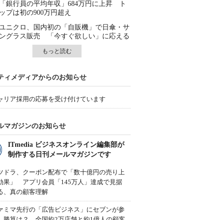
「銀行員の平均年収」684万円に上昇 ト
ップは初の900万円超え
ユニクロ、国内初の「自販機」で日傘・サ
ングラス販売 「今すぐ欲しい」に応える
もっと読む
ティメディアからのお知らせ
ャリア採用の応募を受け付けています
ルマガジンのお知らせ
ITmedia ビジネスオンライン編集部が
制作する日刊メールマガジンです
ツドラ、クーポン配布で「数十億円の売り上
効果」 アプリ会員「145万人」達成で見据
る、真の顧客理解
ァミマ先行の「広告ビジネス」にセブンが参
、勝算は？ 全国約2万店舗と約1億人の顧客