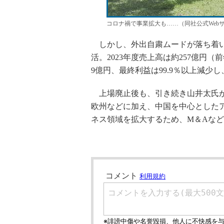
コロナ禍で事業拡大も……（同社公式Web
しかし、外出自粛ムードが落ち着い
活。2023年度売上高は約257億円（
9億円、最終利益は99.9％以上減少
上場廃止後も、引き続き山井太氏が
欧州などに加え、中国を中心とした
ネス領域を拡大するため、M＆Aな