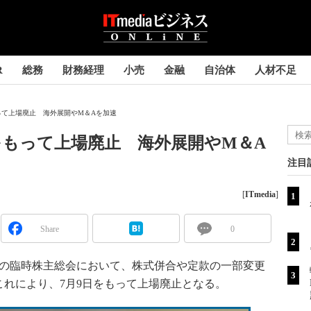
R
総務
財務経理
小売
金融
自治体
人材不足
って上場廃止 海外展開やM＆Aを加速
をもって上場廃止 海外展開やM＆A
注目
[
ITmedia
]
Share
0
催の臨時株主総会において、株式併合や定款の一部変更
れにより、7月9日をもって上場廃止となる。