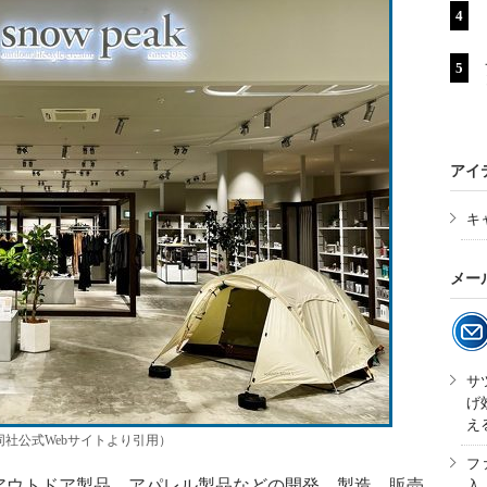
アイ
キ
メー
サ
げ
え
同社公式Webサイトより引用）
フ
ウトドア製品、アパレル製品などの開発、製造、販売
入