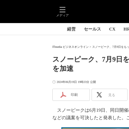
メディア
経営
セールス
CX
H
ITmedia ビジネスオンライン
スノーピーク、7月9日をも
スノーピーク、7月9日
を加速
2024年06月19日 19時23分 公開
印刷
見る
スノーピークは6月19日、同日開
などの議案を可決したと発表した。こ