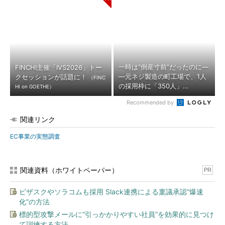
一時は“倒産寸前”だったのに―
FINCHI主催「IVS2026」トー
―元ネジ製造の町工場で、1人
クセッションが話題に！
（FINC
の採用枠に「350人」...
HI on GOETHE）
Recommended by
関連リンク
EC事業の実態調査
関連資料（ホワイトペーパー）
PR
ビザスクやソラコムも採用 Slack連携による稟議承認“爆速
化”の方法
標的型攻撃メールに“引っかかりやすい社員”を効果的に見つけ
て訓練する方法