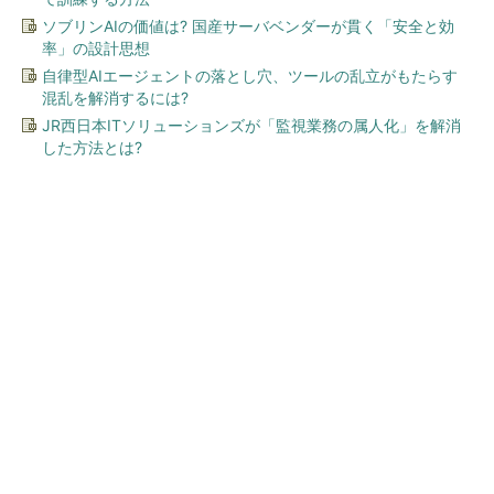
ソブリンAIの価値は? 国産サーバベンダーが貫く「安全と効
率」の設計思想
自律型AIエージェントの落とし穴、ツールの乱立がもたらす
混乱を解消するには?
JR西日本ITソリューションズが「監視業務の属人化」を解消
した方法とは?
今、あなたにオススメ
ワークマン「次世代ファン付
きウエア」が登場 2900円商
品で狙う「日常使い」の新...
キオクシア、株価3分の1急落は「絶好のタイミ