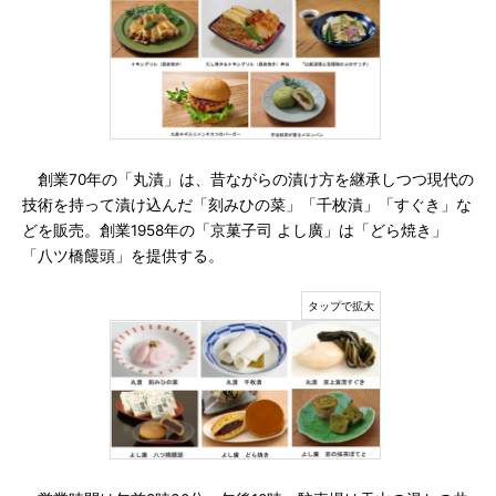
創業70年の「丸漬」は、昔ながらの漬け方を継承しつつ現代の
技術を持って漬け込んだ「刻みひの菜」「千枚漬」「すぐき」な
どを販売。創業1958年の「京菓子司 よし廣」は「どら焼き」
「八ツ橋饅頭」を提供する。