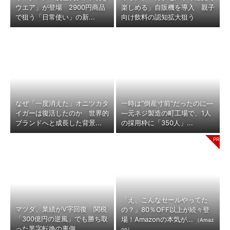
ウエア」が登場 2900円商品
楽しめる」自販機を導入 親子
で狙う「日常使い」の新...
向け飲料の認知拡大狙う
なぜ「一度消えた」オニツカタ
一時は“倒産寸前”だったのに―
イガーは復活したのか 世界的
―元ネジ製造の町工場で、1人
ブランドへと成長した背景...
の採用枠に「350人」...
「え、こんなセールやってた
マツダ、業績がV字回復 関税
の？」80％OFF以上が続々登
「300億円の逆風」でも勝ち取
場！Amazonの本気が...
（Amaz
った黒字転換の裏側
on）