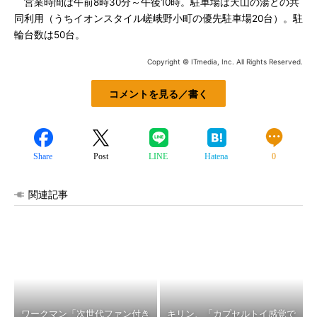
営業時間は午前8時30分～午後10時。駐車場は天山の湯との共
同利用（うちイオンスタイル嵯峨野小町の優先駐車場20台）。駐
輪台数は50台。
Copyright © ITmedia, Inc. All Rights Reserved.
コメントを見る／書く
Share
Post
LINE
Hatena
0
関連記事
ワークマン「次世代ファン付き
キリン、「カプセルトイ感覚で