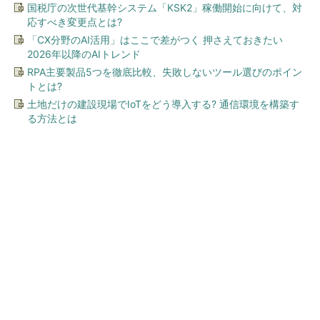
国税庁の次世代基幹システム「KSK2」稼働開始に向けて、対
応すべき変更点とは?
「CX分野のAI活用」はここで差がつく 押さえておきたい
2026年以降のAIトレンド
RPA主要製品5つを徹底比較、失敗しないツール選びのポイン
トとは?
土地だけの建設現場でIoTをどう導入する? 通信環境を構築す
る方法とは
今、あなたにオススメ
「え、こんなセールやってた
の？」80％OFF以上が続々登
場！Amazonの本気が...
PR(Amazon)