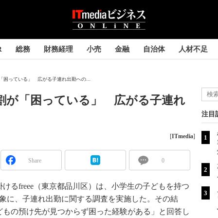
R
総務
財務経理
小売
金融
自治体
人材不足
「困っている」 広がる子連れ出勤への...
割が「困っている」 広がる子連れ
注目
[
ITmedia
]
Share
0
るfreee（東京都品川区）は、小学生の子どもを持つ
対象に、子連れ出勤に関する調査を実施した。その結
どもの預け先が見つからず困った経験がある」と回答し