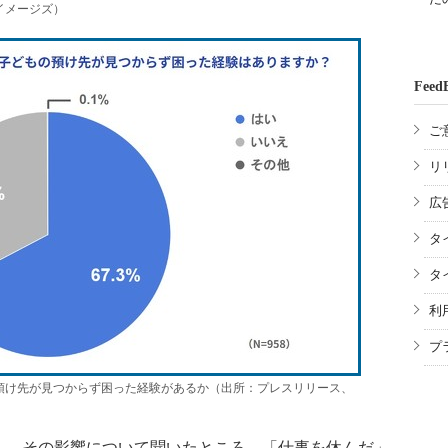
イメージズ）
Feed
ご
リ
広
タ
タ
利
プ
預け先が見つからず困った経験があるか（出所：プレスリリース、
、その影響について聞いたところ、「仕事を休んだ」