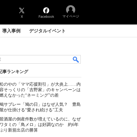
マイページ
X
Facebook
導入事例
デジタルイベント
記事ランキング
松のやの「ママ応援割引」が大炎上……内
容そっくりの「吉野家」のキャンペーンは
燃えなかった“ネーミング”の差
鳩サブレー「鳩の日」はなぜ人気？ 豊島
屋が仕掛ける“愛され続ける”工夫
居酒屋の倒産件数が増えているのに、なぜ
ワタミの「鳥メロ」は好調なのか 約6年
ぶり新規出店の勝算