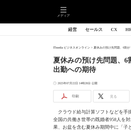
メディア
経営
セールス
CX
H
ITmedia ビジネスオンライン
夏休みの預け先問題、6割が
夏休みの預け先問題、6
出勤への期待
2025年07月22日 14時28分 公開
印刷
見る
クラウド給与計算ソフトなどを手掛け
全国の共働き世帯の既婚者958人を
果、お盆を含む夏休み期間中に「子