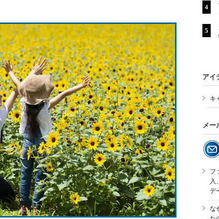
アイ
キ
メー
フ
入
デ
な
た