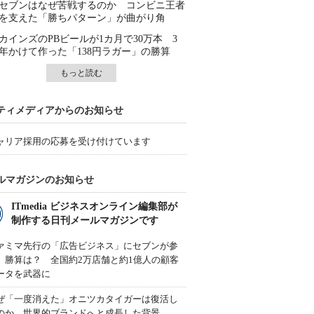
セブンはなぜ苦戦するのか コンビニ王者
を支えた「勝ちパターン」が曲がり角
カインズのPBビールが1カ月で30万本 3
年かけて作った「138円ラガー」の勝算
もっと読む
ティメディアからのお知らせ
ャリア採用の応募を受け付けています
ルマガジンのお知らせ
ITmedia ビジネスオンライン編集部が
制作する日刊メールマガジンです
ァミマ先行の「広告ビジネス」にセブンが参
、勝算は？ 全国約2万店舗と約1億人の顧客
ータを武器に
ぜ「一度消えた」オニツカタイガーは復活し
のか 世界的ブランドへと成長した背景