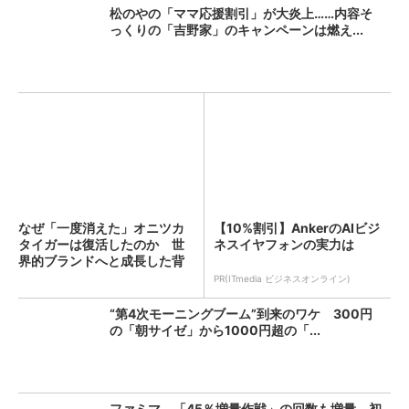
松のやの「ママ応援割引」が大炎上……内容そ
っくりの「吉野家」のキャンペーンは燃え...
なぜ「一度消えた」オニツカ
【10%割引】AnkerのAIビジ
タイガーは復活したのか 世
ネスイヤフォンの実力は
界的ブランドへと成長した背
景...
PR(ITmedia ビジネスオンライン)
“第4次モーニングブーム”到来のワケ 300円
の「朝サイゼ」から1000円超の「...
ファミマ、「45％増量作戦」の回数も増量 初