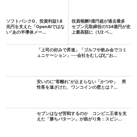
ソフトバンクG、投資利益1.8
役員報酬1億円超が過去最多
兆円を支えた「OpenAIではな
セブン元取締役の134億円が史
い“あの半導体メー...
上最高額に（1/2 ペ...
「上司の好みで昇進」「ゴルフや飲み会でコミ
ュニケーション」──会社をむしばむ“お...
安いのに“客離れ”が止まらない「かつや」 男
性客を遠ざけた、ワンコインの壁とは？...
セブンはなぜ苦戦するのか コンビニ王者を支
えた「勝ちパターン」が曲がり角：スピン...