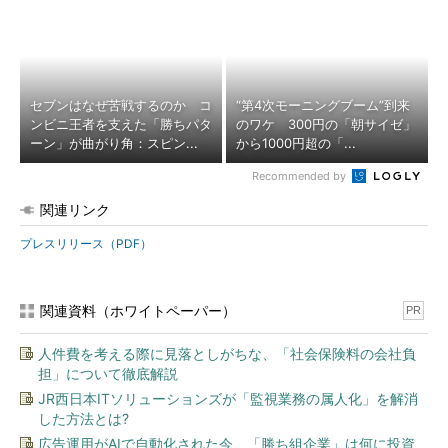
セブンはなぜ苦戦するのか コ
“第4次モーニングブーム”到来
ンビニ王者を支えた「勝ちパタ
のワケ 300円の「朝サイゼ」
ーン」が曲がり角：スピン...
から1000円超の「...
Recommended by
関連リンク
プレスリリース（PDF）
関連資料（ホワイトペーパー）
PR
人件費を考える際に見落としがちな、「社会保険料の会社負
担」について徹底解説
JR西日本ITソリューションズが「監視業務の属人化」を解消
した方法とは?
広告運用がAIで自動化された今、「勝ち組企業」は何に投資