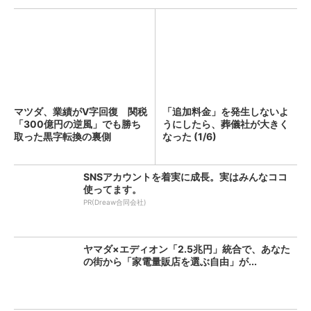
マツダ、業績がV字回復 関税
「追加料金」を発生しないよ
「300億円の逆風」でも勝ち
うにしたら、葬儀社が大きく
取った黒字転換の裏側
なった (1/6)
SNSアカウントを着実に成長。実はみんなココ
使ってます。
PR(Dreaw合同会社)
ヤマダ×エディオン「2.5兆円」統合で、あなた
の街から「家電量販店を選ぶ自由」が...