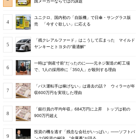
国メーカーならではの課題
ユニクロ、国内初の「自販機」で日傘・サングラス販
売 「今すぐ欲しい」に応える
「残クレアルファード」はこうして広まった マイルド
ヤンキーとトヨタの“最適解”
一時は“倒産寸前”だったのに――元ネジ製造の町工場
で、1人の採用枠に「350人」が殺到する理由
「バス運転手は稼げない」は過去の話？ ウィラーが年
収600万円を実現した理由
「銀行員の平均年収」684万円に上昇 トップは初の
900万円超え
投資の機を逃す「残念な会社がいっぱい」――ソフトバ
ンクG投資の秘訣、“金庫番”が語る