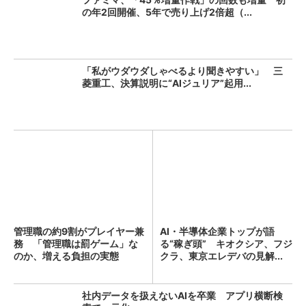
の年2回開催、5年で売り上げ2倍超（...
「私がウダウダしゃべるより聞きやすい」 三
菱重工、決算説明に“AIジュリア”起用...
管理職の約9割がプレイヤー兼
AI・半導体企業トップが語
務 「管理職は罰ゲーム」な
る“稼ぎ頭” キオクシア、フジ
のか、増える負担の実態
クラ、東京エレデバの見解...
社内データを扱えないAIを卒業 アプリ横断検