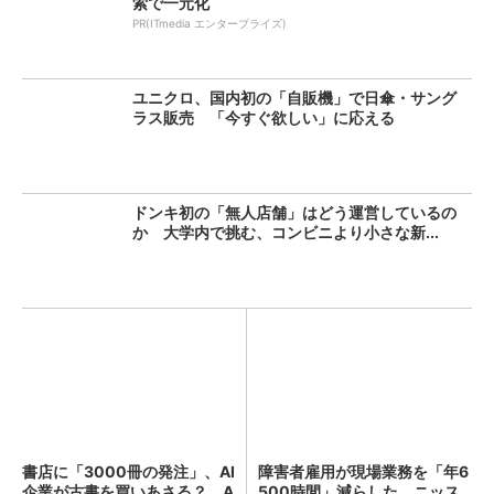
索で一元化
PR(ITmedia エンタープライズ)
ユニクロ、国内初の「自販機」で日傘・サング
ラス販売 「今すぐ欲しい」に応える
ドンキ初の「無人店舗」はどう運営しているの
か 大学内で挑む、コンビニより小さな新...
書店に「3000冊の発注」、AI
障害者雇用が現場業務を「年6
企業が古書を買いあさる？ A
500時間」減らした ニッス