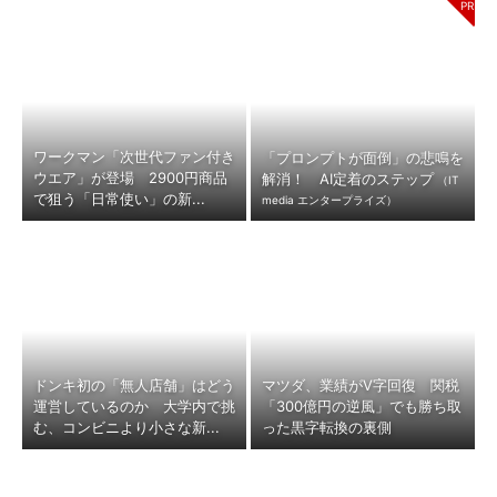
ワークマン「次世代ファン付き
「プロンプトが面倒」の悲鳴を
ウエア」が登場 2900円商品
解消！ AI定着のステップ
（IT
で狙う「日常使い」の新...
media エンタープライズ）
ドンキ初の「無人店舗」はどう
マツダ、業績がV字回復 関税
運営しているのか 大学内で挑
「300億円の逆風」でも勝ち取
む、コンビニより小さな新...
った黒字転換の裏側