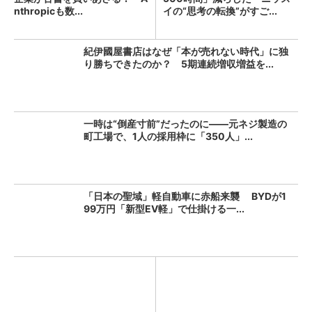
nthropicも数...
イの“思考の転換”がすご...
紀伊國屋書店はなぜ「本が売れない時代」に独
り勝ちできたのか？ 5期連続増収増益を...
一時は“倒産寸前”だったのに――元ネジ製造の
町工場で、1人の採用枠に「350人」...
「日本の聖域」軽自動車に赤船来襲 BYDが1
99万円「新型EV軽」で仕掛ける一...