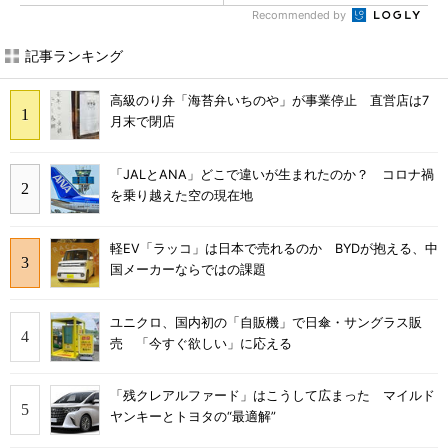
Recommended by
記事ランキング
高級のり弁「海苔弁いちのや」が事業停止 直営店は7
月末で閉店
「JALとANA」どこで違いが生まれたのか？ コロナ禍
を乗り越えた空の現在地
軽EV「ラッコ」は日本で売れるのか BYDが抱える、中
国メーカーならではの課題
ユニクロ、国内初の「自販機」で日傘・サングラス販
売 「今すぐ欲しい」に応える
「残クレアルファード」はこうして広まった マイルド
ヤンキーとトヨタの“最適解”