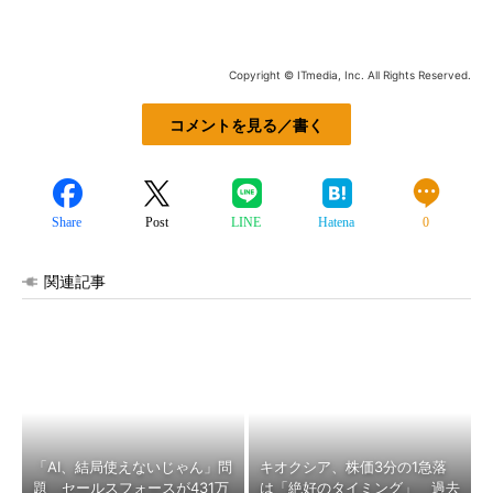
Copyright © ITmedia, Inc. All Rights Reserved.
コメントを見る／書く
Share
Post
LINE
Hatena
0
関連記事
「AI、結局使えないじゃん」問
キオクシア、株価3分の1急落
題 セールスフォースが431万
は「絶好のタイミング」 過去