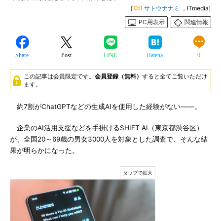
[
サトウナナミ
，ITmedia]
PC用表示
関連情報
Share
Post
LINE
Hatena
0
この記事は会員限定です。
会員登録（無料）
すると全てご覧いただけ
ます。
約7割がChatGPTなどの生成AIを使用した経験がない――。
企業のAI活用支援などを手掛けるSHIFT AI（東京都渋谷区）
が、全国20～69歳の男女3000人を対象とした調査で、そんな結
果が明らかになった。