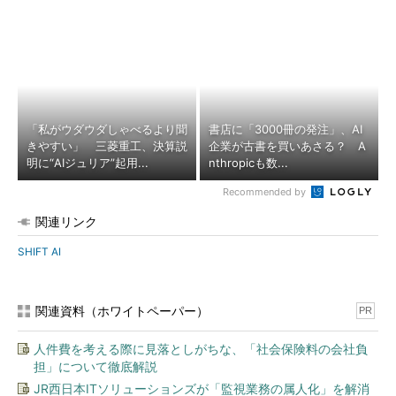
「私がウダウダしゃべるより聞
書店に「3000冊の発注」、AI
きやすい」 三菱重工、決算説
企業が古書を買いあさる？ A
明に“AIジュリア”起用...
nthropicも数...
Recommended by
関連リンク
SHIFT AI
関連資料（ホワイトペーパー）
PR
人件費を考える際に見落としがちな、「社会保険料の会社負
担」について徹底解説
JR西日本ITソリューションズが「監視業務の属人化」を解消