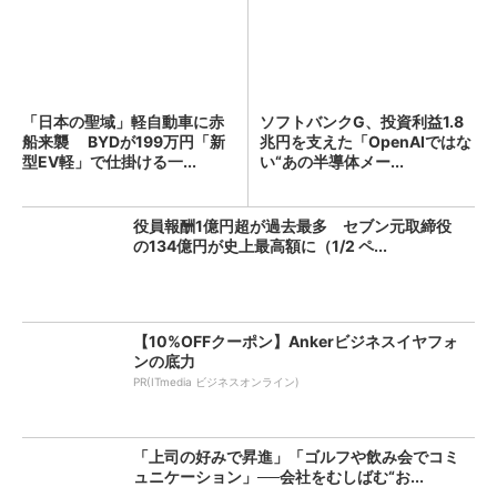
「日本の聖域」軽自動車に赤
ソフトバンクG、投資利益1.8
船来襲 BYDが199万円「新
兆円を支えた「OpenAIではな
型EV軽」で仕掛ける一...
い“あの半導体メー...
役員報酬1億円超が過去最多 セブン元取締役
の134億円が史上最高額に（1/2 ペ...
【10%OFFクーポン】Ankerビジネスイヤフォ
ンの底力
PR(ITmedia ビジネスオンライン)
「上司の好みで昇進」「ゴルフや飲み会でコミ
ュニケーション」──会社をむしばむ“お...