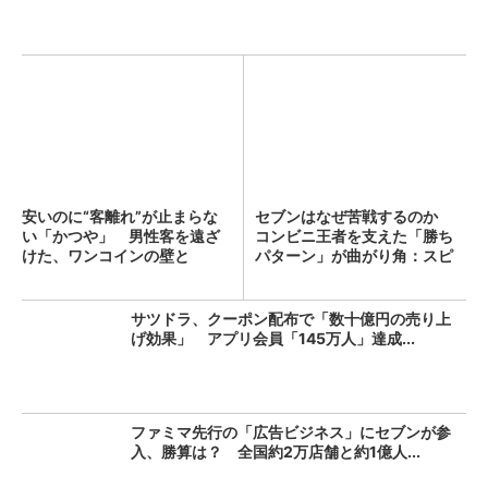
安いのに“客離れ”が止まらな
セブンはなぜ苦戦するのか
い「かつや」 男性客を遠ざ
コンビニ王者を支えた「勝ち
けた、ワンコインの壁と
パターン」が曲がり角：スピ
は？...
ン...
サツドラ、クーポン配布で「数十億円の売り上
げ効果」 アプリ会員「145万人」達成...
ファミマ先行の「広告ビジネス」にセブンが参
入、勝算は？ 全国約2万店舗と約1億人...