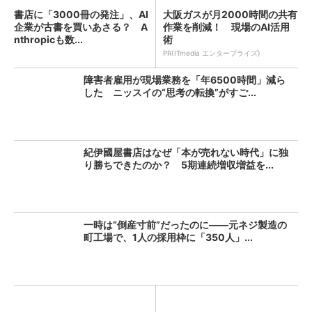
書店に「3000冊の発注」、AI
大阪ガスが月2000時間の共有
企業が古書を買いあさる？ A
作業を削減！ 現場のAI活用
nthropicも数...
術
PR(ITmedia エンタープライズ)
障害者雇用が現場業務を「年6500時間」減ら
した ニッスイの“思考の転換”がすご...
紀伊國屋書店はなぜ「本が売れない時代」に独
り勝ちできたのか？ 5期連続増収増益を...
一時は“倒産寸前”だったのに――元ネジ製造の
町工場で、1人の採用枠に「350人」...