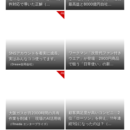
件対応で導いた正解（...
最高益と8000億円自社...
ワークマン「次世代ファン付き
SNSアカウントを着実に成長。
ウエア」が登場 2900円商品
実はみんなココ使ってます。
で狙う「日常使い」の新...
（Dreaw合同会社）
顧客満足度が高いコンビニ 2
大阪ガスが月2000時間の共有
位「ローソン」を抑え、11年連
作業を削減！ 現場のAI活用術
続1位になったのは？（...
（ITmedia エンタープライズ）