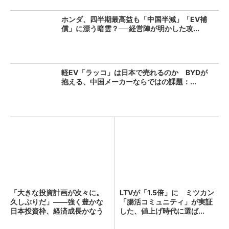
ホンダ、四半期最高益も「中国半減」「EV補
償」に漂う暗雲？──経営陣が明かした攻...
軽EV「ラッコ」は日本で売れるのか BYDが
抱える、中国メーカーならではの課題：...
「大きな投資計画が次々に。
LTVが「1.5倍」に ミツカン
久しぶりだ」――強く豊かな
「腸活コミュニティ」が実証
日本投資枠、経済成長かなう
した、値上げ時代に選ば...
か...