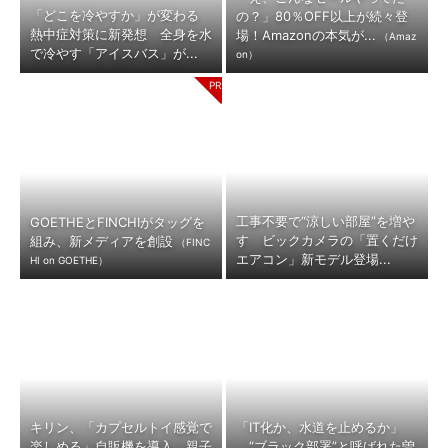
「どこを冷やすか」が変わる
の？」80％OFF以上が続々登
熱中症対策に新発想 全身を水
場！Amazonの本気が...
（Amaz
で冷やす「アイスバス」が...
on）
工事不要で“涼しい部屋”を増や
GOETHEとFINCHIがタッグを
す ビックカメラの「置くだけ
組み、新メディアを創設
（FINC
エアコン」新モデル登場...
HI on GOETHE）
キリン、「カプセルトイ感覚で
「IT化か、水道を止めるか」
楽しめる」自販機を導入 親子
“ブラック部署”と呼ばれた曽