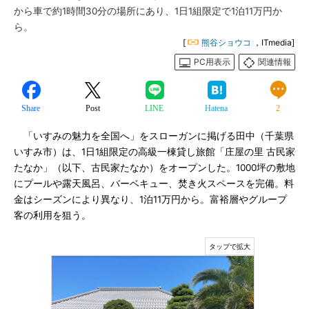
から車で約1時間30分の場所にあり、1日1組限定で1泊11万円か
ら。
[
熊谷ショウコ
，ITmedia]
PC用表示
関連情報
Share
Post
LINE
Hatena
2
「いすみの魅力を全国へ」をスローガンに掲げる田中（千葉県
いすみ市）は、1日1組限定の高級一棟貸し旅館「庄屋の里 古民家
たなか」（以下、古民家たなか）をオープンした。1000坪の敷地
にプールや露天風呂、バーベキュー、焚き火スペースを完備。料
金はシーズンにより異なり、1泊11万円から。富裕層やグループ
客の利用を狙う。