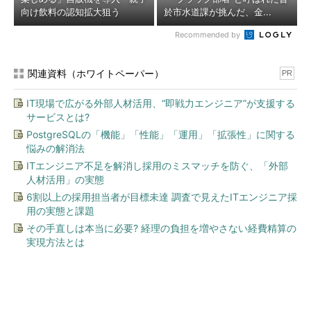
向け飲料の認知拡大狙う
於市水道課が挑んだ、金...
Recommended by
関連資料（ホワイトペーパー）
PR
IT現場で広がる外部人材活用、“即戦力エンジニア”が支援する
サービスとは?
PostgreSQLの「機能」「性能」「運用」「拡張性」に関する
悩みの解消法
ITエンジニア不足を解消し採用のミスマッチを防ぐ、「外部
人材活用」の実態
6割以上の採用担当者が目標未達 調査で見えたITエンジニア採
用の実態と課題
その手直しは本当に必要? 経理の負担を増やさない経費精算の
実現方法とは
今、あなたにオススメ