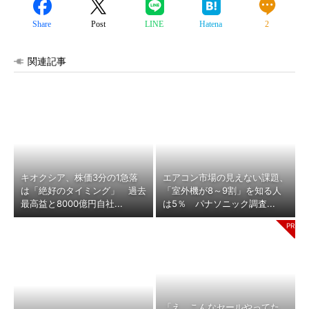
Share
Post
LINE
Hatena
2
関連記事
キオクシア、株価3分の1急落
エアコン市場の見えない課題、
は「絶好のタイミング」 過去
「室外機が8～9割」を知る人
最高益と8000億円自社...
は5％ パナソニック調査...
「え、こんなセールやってた