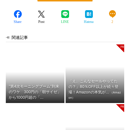
Share
Post
LINE
Hatena
2
関連記事
「え、こんなセールやってた
“第4次モーニングブーム”到来
の？」80％OFF以上が続々登
のワケ 300円の「朝サイゼ」
場！Amazonの本気が...
（Amaz
から1000円超の「...
on）