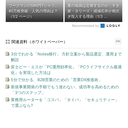
ワークマンの580円Tシャツ、
夏の福袋は定着するのか すき
80万枚突破 人気の理由は？
家・タリーズ・成城石井が相次
（1/2 ページ）
ぎ投入する理由（1/3 ...
Recommended by
関連資料（ホワイトペーパー）
PR
3分でわかる「Notes移行」 方針立案から製品選定、運用まで
解説
富士ピー・エスが「PC運用効率化」「PCライフサイクル最適
化」を実現した方法は
5分で分かる、B2B営業のための「営業DX推進術」
新規事業開発の手順でもう迷わない、成功率を高めるための
「3つのステップ」
業務用ルーターを「コスパ」「タイパ」「セキュリティー」
で選ぶなら?
今、あなたにオススメ