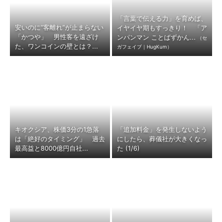
「言葉で伝える力」を育めば、
安いのに“客離れ”が止まらない
イヤイヤ期もすっきり！ 「ア
「かつや」 男性客を遠ざけ
ンパンマン ことばずかん...
（セ
た、ワンコインの壁とは？...
ガフェイブ｜HugKum）
キオクシア、株価3分の1急落
「追加料金」を発生しないよう
は「絶好のタイミング」 過去
にしたら、葬儀社が大きくなっ
最高益と8000億円自社...
た (1/6)