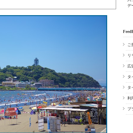
デ
Feed
ご
リ
広
タ
タ
利
プ