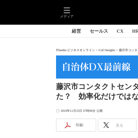
メディア
経営
セールス
CX
H
ITmedia ビジネスオンライン
CxO Insights
藤沢市コンタ
藤沢市コンタクトセンタ
た？ 効率化だけでは
2024年11月25日 07時00分 公開
印刷
見る