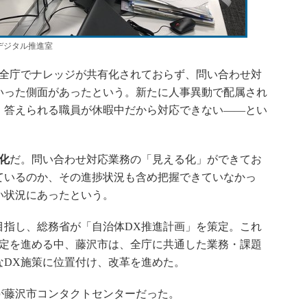
デジタル推進室
全庁でナレッジが共有化されておらず、問い合わせ対
いった側面があったという。新たに人事異動で配属され
、答えられる職員が休暇中だから対応できない――とい
化
だ。問い合わせ対応業務の「見える化」ができてお
ているのか、その進捗状況も含め把握できていなかっ
い状況にあったという。
目指し、総務省が「自治体DX推進計画」を策定。これ
策定を進める中、藤沢市は、全庁に共通した業務・課題
なDX施策に位置付け、改革を進めた。
のが藤沢市コンタクトセンターだった。