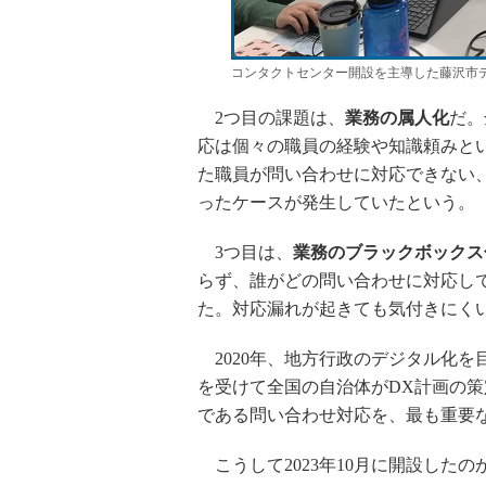
コンタクトセンター開設を主導した藤沢市
2つ目の課題は、
業務の属人化
だ。
応は個々の職員の経験や知識頼みと
た職員が問い合わせに対応できない
ったケースが発生していたという。
3つ目は、
業務のブラックボックス
らず、誰がどの問い合わせに対応し
た。対応漏れが起きても気付きにく
2020年、地方行政のデジタル化を
を受けて全国の自治体がDX計画の
である問い合わせ対応を、最も重要
こうして2023年10月に開設した