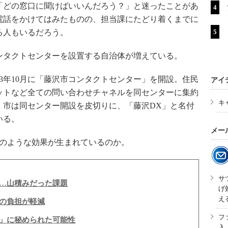
どの窓口に聞けばいいんだろう？」と迷ったことがあ
電話をかけてはみたものの、担当課にたどり着くまでに
る人もいるだろう。
タクトセンターを設置する自治体が増えている。
3年10月に「藤沢市コンタクトセンター」を開設。住民
アイ
ットなど全ての問い合わせチャネルを同センターに集約
キ
。市は同センター開設を皮切りに、「藤沢DX」と名付
いる。
メー
のような効果が生まれているのか。
サ
…山積みだった課題
げ
え
の負担が軽減
フ
」に秘められた可能性
入