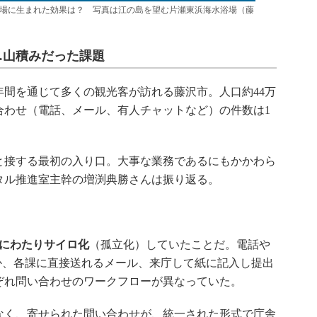
現場に生まれた効果は？ 写真は江の島を望む片瀬東浜海水浴場（藤
…山積みだった課題
間を通じて多くの観光客が訪れる藤沢市。人口約44万
合わせ（電話、メール、有人チャットなど）の件数は1
接する最初の入り口。大事な業務であるにもかかわら
タル推進室主幹の増渕典勝さんは振り返る。
にわたりサイロ化
（孤立化）していたことだ。電話や
か、各課に直接送れるメール、来庁して紙に記入し提出
ぞれ問い合わせのワークフローが異なっていた。
く、寄せられた問い合わせが、統一された形式で庁舎