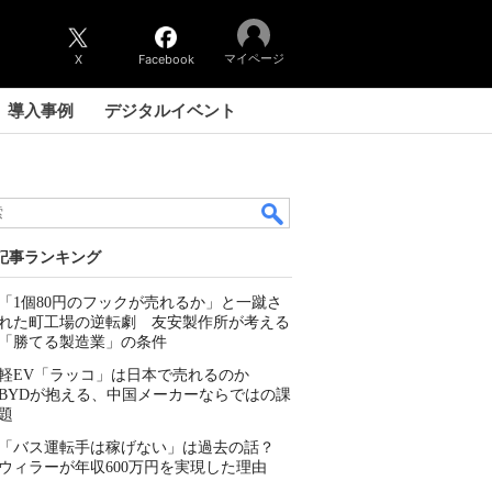
マイページ
X
Facebook
導入事例
デジタルイベント
記事ランキング
「1個80円のフックが売れるか」と一蹴さ
れた町工場の逆転劇 友安製作所が考える
「勝てる製造業」の条件
軽EV「ラッコ」は日本で売れるのか
BYDが抱える、中国メーカーならではの課
題
「バス運転手は稼げない」は過去の話？
ウィラーが年収600万円を実現した理由