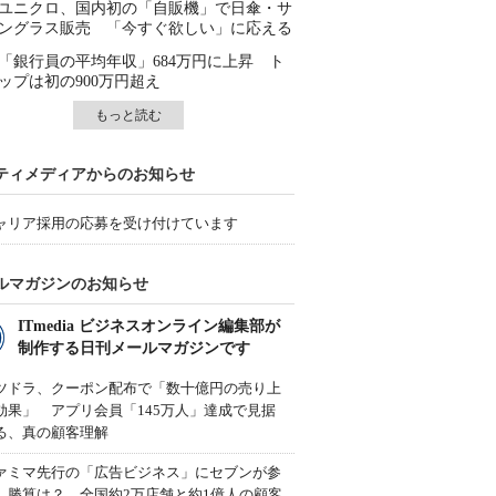
ユニクロ、国内初の「自販機」で日傘・サ
ングラス販売 「今すぐ欲しい」に応える
「銀行員の平均年収」684万円に上昇 ト
ップは初の900万円超え
もっと読む
ティメディアからのお知らせ
ャリア採用の応募を受け付けています
ルマガジンのお知らせ
ITmedia ビジネスオンライン編集部が
制作する日刊メールマガジンです
ツドラ、クーポン配布で「数十億円の売り上
効果」 アプリ会員「145万人」達成で見据
る、真の顧客理解
ァミマ先行の「広告ビジネス」にセブンが参
、勝算は？ 全国約2万店舗と約1億人の顧客