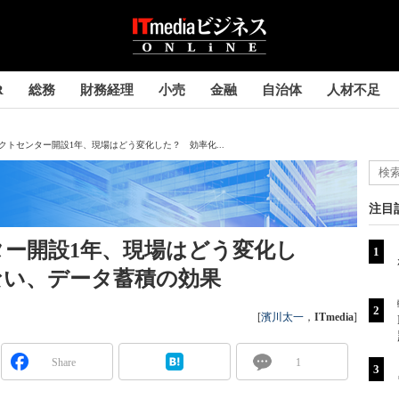
R
総務
財務経理
小売
金融
自治体
人材不足
クトセンター開設1年、現場はどう変化した？ 効率化...
注目
ー開設1年、現場はどう変化し
ない、データ蓄積の効果
[
濱川太一
，
ITmedia
]
Share
1