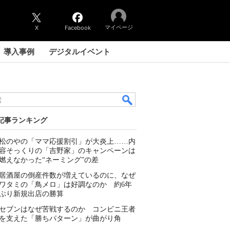
マイページ
X
Facebook
導入事例
デジタルイベント
記事ランキング
松のやの「ママ応援割引」が大炎上……内
容そっくりの「吉野家」のキャンペーンは
燃えなかった“ネーミング”の差
居酒屋の倒産件数が増えているのに、なぜ
ワタミの「鳥メロ」は好調なのか 約6年
ぶり新規出店の勝算
セブンはなぜ苦戦するのか コンビニ王者
を支えた「勝ちパターン」が曲がり角