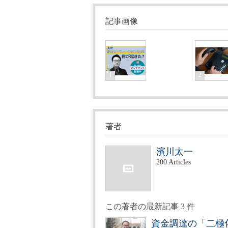
記事画像
1
2
著者
濱川太一
200 Articles
この著者の最新記事 3 件
資金調達の「二極