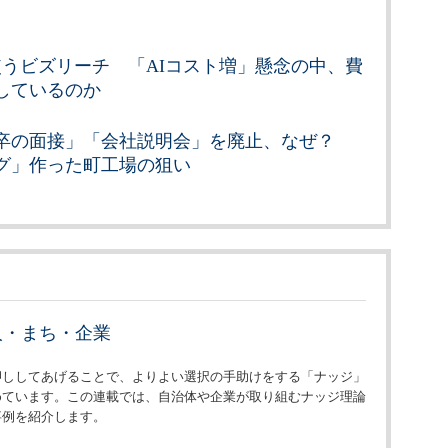
使うビズリーチ 「AIコスト増」懸念の中、費
しているのか
卒の面接」「会社説明会」を廃止、なぜ？
グ」作った町工場の狙い
人・まち・企業
押ししてあげることで、よりよい選択の手助けをする「ナッジ」
めています。この連載では、自治体や企業が取り組むナッジ理論
事例を紹介します。