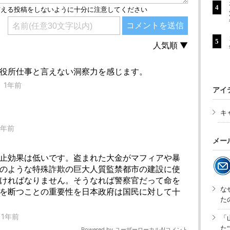
アイ
キ
メー
な
た
「
た