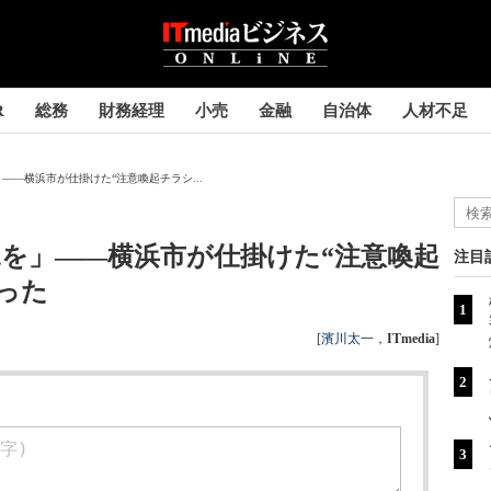
R
総務
財務経理
小売
金融
自治体
人材不足
――横浜市が仕掛けた“注意喚起チラシ...
を」――横浜市が仕掛けた“注意喚起
注目
った
[
濱川太一
，
ITmedia
]