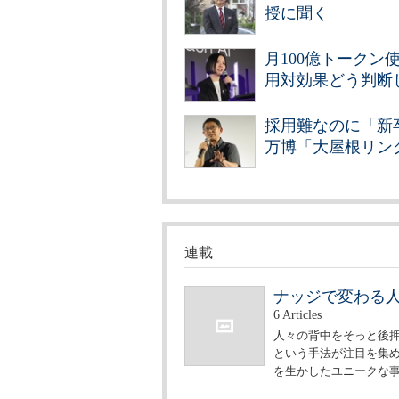
授に聞く
月100億トークン
用対効果どう判断
採用難なのに「新
万博「大屋根リン
連載
ナッジで変わる
6 Articles
人々の背中をそっと後
という手法が注目を集
を生かしたユニークな