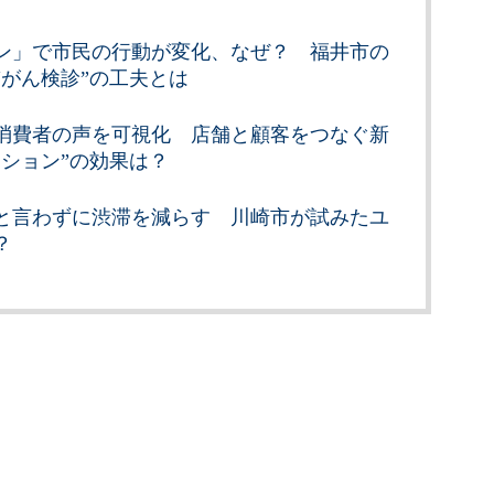
ン」で市民の行動が変化、なぜ？ 福井市の
“がん検診”の工夫とは
消費者の声を可視化 店舗と顧客をつなぐ新
ーション”の効果は？
と言わずに渋滞を減らす 川崎市が試みたユ
？
記事を見る
Copyright © ITmedia, Inc. All Rights Reserved.
見る
Share
7