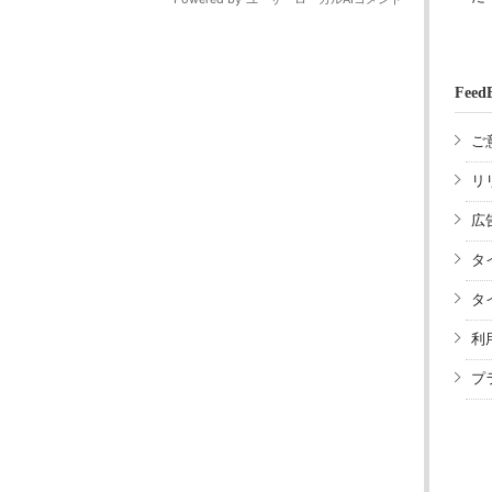
Feed
ご
リ
広
タ
タ
利
プ