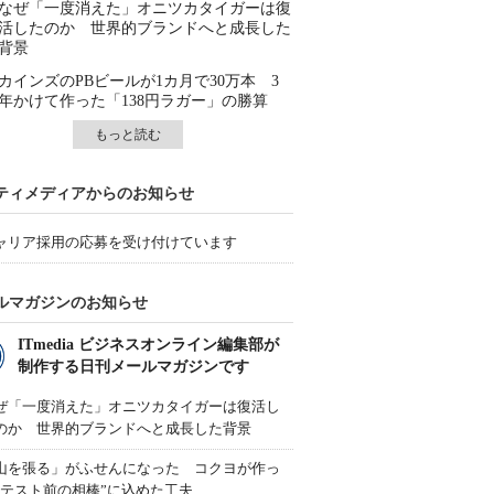
なぜ「一度消えた」オニツカタイガーは復
活したのか 世界的ブランドへと成長した
背景
カインズのPBビールが1カ月で30万本 3
年かけて作った「138円ラガー」の勝算
もっと読む
ティメディアからのお知らせ
ャリア採用の応募を受け付けています
ルマガジンのお知らせ
ITmedia ビジネスオンライン編集部が
制作する日刊メールマガジンです
ぜ「一度消えた」オニツカタイガーは復活し
のか 世界的ブランドへと成長した背景
山を張る」がふせんになった コクヨが作っ
“テスト前の相棒”に込めた工夫