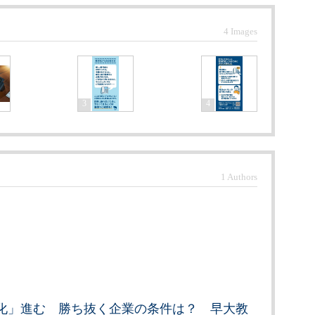
4 Images
3
4
1 Authors
化」進む 勝ち抜く企業の条件は？ 早大教