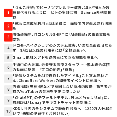
「うんこ移植」でピーナツアレルギー改善、15人中6人が数
粒食べられるように ヒトの実証は初 Science系列誌掲
1
載
「就活に生成AI利用」ほぼ全員に 面接で内容追及され困惑
2
も
防衛装備庁、ITコンサルSHIFTに「AI装備品」の審査支援を
3
委託
ドコモ・バイクシェアのシステム障害、いまだ全面復旧なら
4
ず 8月1日以降の利用者には「全額返金」へ
Gmail、他社メアドを送信元にできる機能を廃止へ
5
手術中の大地震、患者守る医療スタッフ……熊本総合病院
6
の動画に反響 「プロの動き」「尊敬」
「配信システムをAIで自作したアイドル」こと宮本佳林さ
7
ん、Cloudflare Workersの開発者イベントに登壇へ
西鉄福岡（天神）駅などで意図しない駅構内放送 第三者が
8
有名YouTuberの音声を不正に流したか
「ChatGPT」のデフォルトモデル、PlusとProは「Sol」に、
9
無料版は「Luna」でテキストチャット無制限に
KDDI、社内の全システムで脆弱性診断へ 1220万人分漏え
10
いで「未知の脆弱性と片付けない」