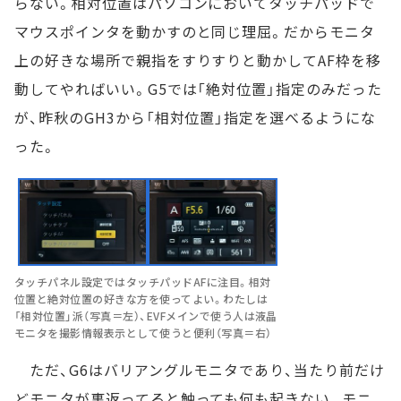
らない。相対位置はパソコンにおいてタッチパッドで
マウスポインタを動かすのと同じ理屈。だからモニタ
上の好きな場所で親指をすりすりと動かしてAF枠を移
動してやればいい。G5では「絶対位置」指定のみだった
が、昨秋のGH3から「相対位置」指定を選べるようにな
った。
タッチパネル設定ではタッチパッドAFに注目。相対
位置と絶対位置の好きな方を使ってよい。わたしは
「相対位置」派（写真＝左）、EVFメインで使う人は液晶
モニタを撮影情報表示として使うと便利（写真＝右）
ただ、G6はバリアングルモニタであり、当たり前だけ
どモニタが裏返ってると触っても何も起きない。モニ