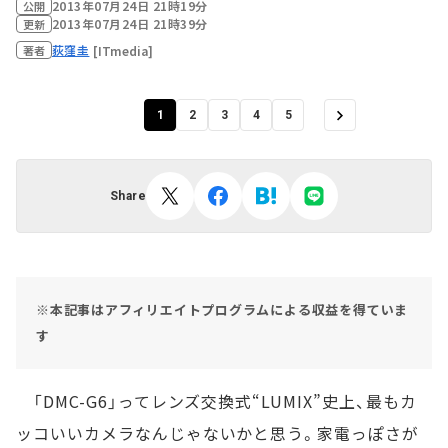
2013年07月24日 21時19分
公開
2013年07月24日 21時39分
更新
荻窪圭
[ITmedia]
著者
1
2
3
4
5
Share
※本記事はアフィリエイトプログラムによる収益を得ていま
す
「DMC-G6」ってレンズ交換式“LUMIX”史上、最もカ
ッコいいカメラなんじゃないかと思う。家電っぽさが