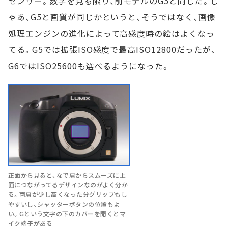
センサー。数字を見る限り、前モデルのG5と同じだ。じ
ゃあ、G5と画質が同じかというと、そうではなく、画像
処理エンジンの進化によって高感度時の絵はよくなっ
てる。G5では拡張ISO感度で最高ISO12800だったが、
G6ではISO25600も選べるようになった。
正面から見ると、なで肩からスムーズに上
面につながってるデザインなのがよく分か
る。両肩が少し高くなった分グリップもし
やすいし、シャッターボタンの位置もよ
い。Gという文字の下のカバーを開くとマ
イク端子がある