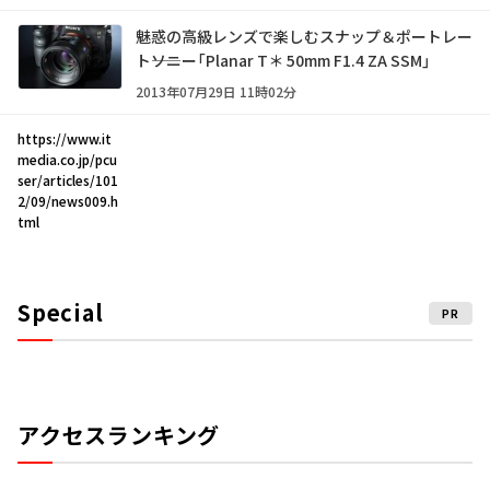
魅惑の高級レンズで楽しむスナップ＆ポートレー
ト――ソニー「Planar T＊ 50mm F1.4 ZA SSM」
2013年07月29日 11時02分
https://www.it
media.co.jp/pcu
ser/articles/101
2/09/news009.h
tml
Special
PR
アクセスランキング