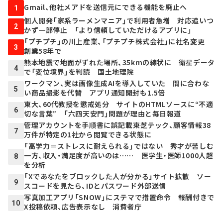
Gmail、他社メアドを送信元にできる機能を廃止へ
1
個人開発「家系ラーメンマニア」で利用者急増 対応追いつ
2
かず一部停止 「より信頼していただけるアプリに」
「プチプチ」の川上産業、「プチプチ株式会社」に社名変更
3
創業58年で
熊本地震で地面がずれた場所、35kmの線状に 衛星データ
4
で「変位境界」を判読 国土地理院
ワークマン、実は画像生成AIを導入していた 間に合わな
5
い商品撮影を代替 アプリ通知開封も1.5倍
東大、60代教授を懲戒処分 サイトのHTMLソースに“不適
6
切な言葉” 「六四天安門」問題が理由と毎日報道
管理アカウントを手順書に誤記載――東芝テック、顧客情報38
7
万件が特定の1社から閲覧できる状態に
「高学力＝ストレスに耐えられる」ではない 秀才が苦しむ
一方、収入・満足度が高いのは…… 医学生・医師1000人超
8
を分析
「Xであなたをブロックした人が分かる」サイト拡散 ソー
9
スコードを見たら、IDとパスワード外部送信
写真加工アプリ「SNOW」にステマで措置命令 報酬付きで
10
X投稿依頼、広告表示なし 消費者庁