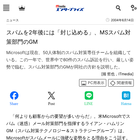
ニュース
2004年6月14日
スパムを2年後には「封じ込める」、MSスパム対
策部門のGM
Microsoftは現在、50人体制のスパム対策専任チームを組織して
いる。この一年で、世界中で80件のスパム訴訟を行い、厳しい姿
勢で臨む。スパム対策部門のGMが同社の方針を説明した。
[堀 哲也，ITmedia]
PC用表示
関連情報
Share
Post
LINE
Hatena
「何よりも顧客からの要望が多いからだ」。米Microsoftでス
パム（迷惑）メール対策部門を指揮するライアン・ハムリン
GM（スパム対策テクノロジー＆ストラテジーグループ）は、
Microsoftがスパムメールに強硬な姿勢をとる理由をこう話す。