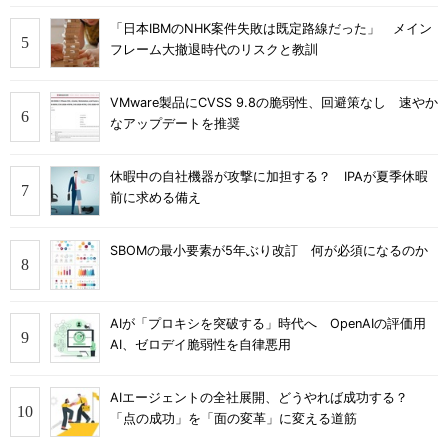
「日本IBMのNHK案件失敗は既定路線だった」 メイン
フレーム大撤退時代のリスクと教訓
VMware製品にCVSS 9.8の脆弱性、回避策なし 速やか
なアップデートを推奨
休暇中の自社機器が攻撃に加担する？ IPAが夏季休暇
前に求める備え
SBOMの最小要素が5年ぶり改訂 何が必須になるのか
AIが「プロキシを突破する」時代へ OpenAIの評価用
AI、ゼロデイ脆弱性を自律悪用
AIエージェントの全社展開、どうやれば成功する？
「点の成功」を「面の変革」に変える道筋