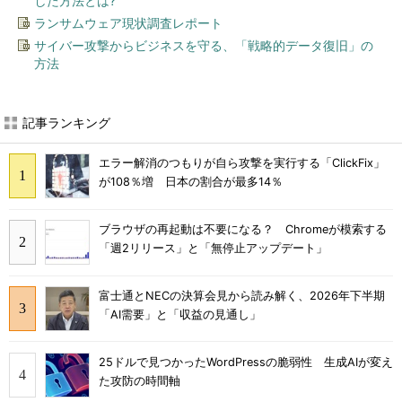
した方法とは?
ランサムウェア現状調査レポート
サイバー攻撃からビジネスを守る、「戦略的データ復旧」の
方法
記事ランキング
エラー解消のつもりが自ら攻撃を実行する「ClickFix」
が108％増 日本の割合が最多14％
ブラウザの再起動は不要になる？ Chromeが模索する
「週2リリース」と「無停止アップデート」
富士通とNECの決算会見から読み解く、2026年下半期
「AI需要」と「収益の見通し」
25ドルで見つかったWordPressの脆弱性 生成AIが変え
た攻防の時間軸