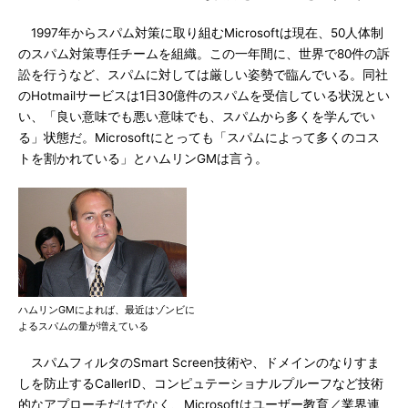
1997年からスパム対策に取り組むMicrosoftは現在、50人体制
のスパム対策専任チームを組織。この一年間に、世界で80件の訴
訟を行うなど、スパムに対しては厳しい姿勢で臨んでいる。同社
のHotmailサービスは1日30億件のスパムを受信している状況とい
い、「良い意味でも悪い意味でも、スパムから多くを学んでい
る」状態だ。Microsoftにとっても「スパムによって多くのコス
トを割かれている」とハムリンGMは言う。
ハムリンGMによれば、最近はゾンビに
よるスパムの量が増えている
スパムフィルタのSmart Screen技術や、ドメインのなりすま
しを防止するCallerID、コンピュテーショナルプルーフなど技術
的なアプローチだけでなく、Microsoftはユーザー教育／業界連