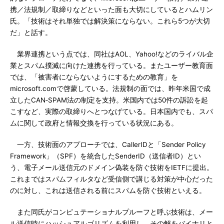
携／法規制／取締りなどといった面も大切にしているとハムリン
氏。「技術はそれ単独では解決策にならない。これら5つが大切
だ」と話す。
業界連携という点では、同社はAOL、Yahoo!などのライバル企
業とスパム撲滅に向けた連携を行っている。またユーザー教育面
では、「被害者にならないようにするための教育」を
microsoft.comで啓蒙している。法規制の面では、昨年米国で成
立したCAN‐SPAM法の制定を支持。米国内では50件の訴訟を起
こすなど、実際の取締りへとつなげている。日本国内でも、スパ
ムに関して政府と情報交換を行っている状況にある。
一方、技術面のアプローチでは、CallerIDと「Sender Policy
Framework」（SPF）を統合したSenderID（送信者ID）とい
う、電子メール送信元のドメイン偽装を防ぐ技術をIETFに提出。
これまではスパムフィルタなど受信側で講じる対策が中心だった
のに対し、これは送信される前にスパムを防ぐ技術といえる。
また同氏がコンピュテーショナルプルーフと呼ぶ技術は、メー
ル送信時にハッシュアルゴリズムを利用し、その解をバイナリと