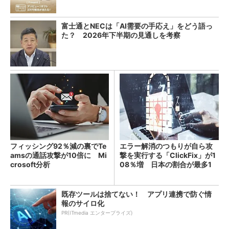
富士通とNECは「AI需要の手応え」をどう語っ
た？ 2026年下半期の見通しを考察
フィッシング92％減の裏でTe
エラー解消のつもりが自ら攻
amsの通話攻撃が10倍に Mi
撃を実行する「ClickFix」が1
crosoft分析
08％増 日本の割合が最多1
4％
既存ツールは捨てない！ アプリ連携で防ぐ情
報のサイロ化
PR(ITmedia エンタープライズ)