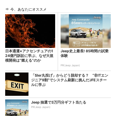
今、あなたにオススメ
日本通運×アクセンチュアの1
Jeep史上最長! 85時間の試乗
24億円訴訟に学ぶ、なぜ大規
体験
模開発は“燃える”のか
PR(Jeep Japan)
「SIer丸投げ」からどう脱却する？ “非ITエン
ジニア9割”でシステム刷新に挑んだJFEスチー
ルに学ぶ
Jeep 抽選で3万円分ギフト当たる
PR(Jeep Japan)