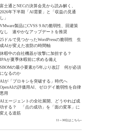
富士通とNECの決算会見から読み解く、
2026年下半期「AI需要」と「収益の見通
し」
VMware製品にCVSS 9.8の脆弱性、回避策
なし 速やかなアップデートを推奨
25ドルで見つかったWordPressの脆弱性 生
成AIが変えた攻防の時間軸
休暇中の自社機器が攻撃に加担する？
IPAが夏季休暇前に求める備え
SBOMの最小要素が5年ぶり改訂 何が必須
になるのか
AIが「プロキシを突破する」時代へ
OpenAIの評価用AI、ゼロデイ脆弱性を自律
悪用
AIエージェントの全社展開、どうやれば成
功する？ 「点の成功」を「面の変革」に
変える道筋
11～30位はこちら
»