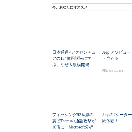
今、あなたにオススメ
日本通運×アクセンチュ
Jeep アソビュ
アの124億円訴訟に学
ト当たる
ぶ、なぜ大規模開発
は“燃える”のか
PR(Jeep Japan)
フィッシング92％減の
Jeepの7シータ
裏でTeamsの通話攻撃が
間体験！
10倍に Microsoft分析