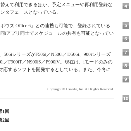
り替えて利用できるほか、予定メニューや再利用登録な
インタフェースとなっている。
ズ Office 6」との連携も可能で、登録されている
同iアプリ同士でスケジュールの共有も可能となってい
iシリーズがF506i／N506i／D506i、900iシリーズ
D900i／F900iT／N900iS／P900iV。現在は、iモードのみの
neに対応するソフトを開発するとしている。また、今冬に
Copyright © ITmedia, Inc. All Rights Reserved.
第1回
第2回