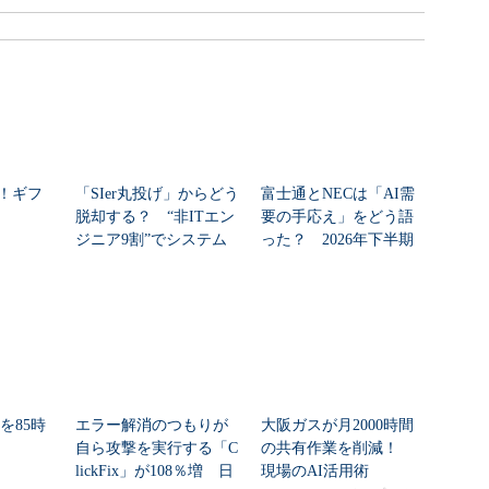
ー！ギフ
「SIer丸投げ」からどう
富士通とNECは「AI需
脱却する？ “非ITエン
要の手応え」をどう語
ジニア9割”でシステム
った？ 2026年下半期
刷新に挑...
の見通しを考...
ーを85時
エラー解消のつもりが
大阪ガスが月2000時間
自ら攻撃を実行する「C
の共有作業を削減！
lickFix」が108％増 日
現場のAI活用術