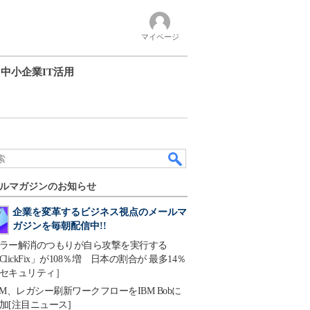
マイページ
中小企業IT活用
ルマガジンのお知らせ
企業を変革するビジネス視点のメールマ
ガジンを毎朝配信中!!
ラー解消のつもりが自ら攻撃を実行する
ClickFix」が108％増 日本の割合が 最多14％
セキュリティ］
BM、レガシー刷新ワークフローをIBM Bobに
加[注目ニュース]