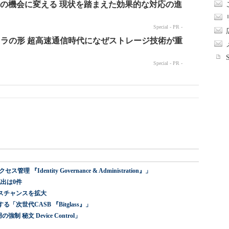
dentity Governance & Administration』」
出は0件
スチャンスを拡大
世代CASB 『Bitglass』」
 秘文 Device Control」