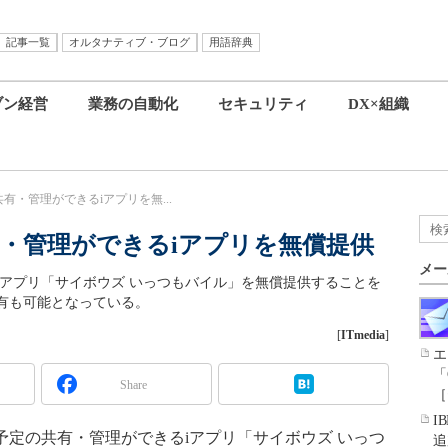
記事一覧
オルタナティブ・ブログ
用語辞典
ブン経営
業務の自動化
セキュリティ
DX×組織
有・管理ができるiアプリを無...
・管理ができるiアプリを無償提供
メー
iアプリ「サイボウズ いっつもバイル」を無償提供することを
有も可能となっている。
[
ITmedia
]
エ
「
Share
［
I
予定の共有・管理ができるiアプリ「サイボウズ いっつ
追