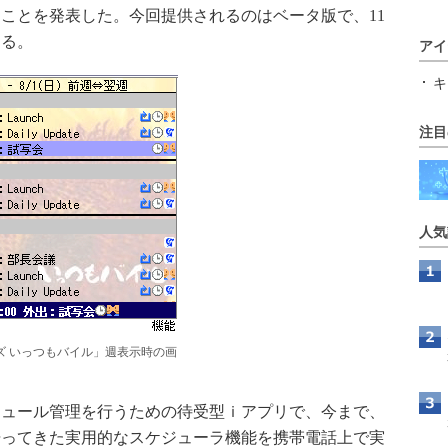
ことを発表した。今回提供されるのはベータ版で、11
きる。
アイ
キ
注目
人気
ズ いっつもバイル」週表示時の画
ュール管理を行うための待受型ｉアプリで、今まで、
培ってきた実用的なスケジューラ機能を携帯電話上で実