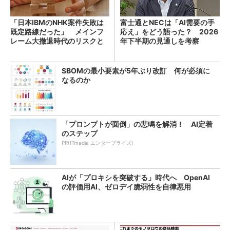
「日本IBMのNHK案件失敗は
富士通とNECは「AI需要の手
既定路線だった」 メインフ
応え」をどう語った？ 2026
レーム大撤退時代のリスクと
年下半期の見通しを考察
教訓
SBOMの最小要素が5年ぶり改訂 何が必須に
なるのか
「プロンプトが面倒」の悲鳴を解消！ AI定着
のステップ
PR(ITmedia エンタープライズ)
AIが「プロキシを突破する」時代へ OpenAI
の評価用AI、ゼロデイ脆弱性を自律悪用