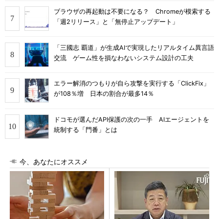
ブラウザの再起動は不要になる？ Chromeが模索する
「週2リリース」と「無停止アップデート」
「三國志 覇道」が生成AIで実現したリアルタイム異言語
交流 ゲーム性を損なわないシステム設計の工夫
エラー解消のつもりが自ら攻撃を実行する「ClickFix」
が108％増 日本の割合が最多14％
ドコモが選んだAPI保護の次の一手 AIエージェントを
統制する「門番」とは
今、あなたにオススメ