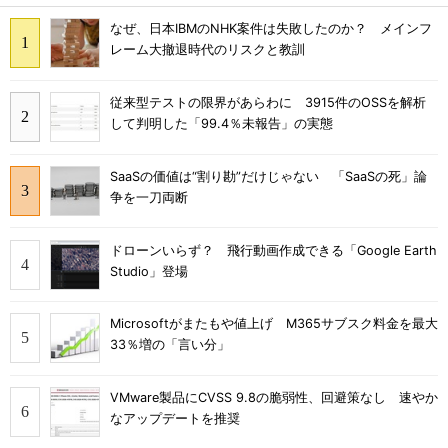
なぜ、日本IBMのNHK案件は失敗したのか？ メインフ
レーム大撤退時代のリスクと教訓
従来型テストの限界があらわに 3915件のOSSを解析
して判明した「99.4％未報告」の実態
SaaSの価値は“割り勘”だけじゃない 「SaaSの死」論
争を一刀両断
ドローンいらず？ 飛行動画作成できる「Google Earth
Studio」登場
Microsoftがまたもや値上げ M365サブスク料金を最大
33％増の「言い分」
VMware製品にCVSS 9.8の脆弱性、回避策なし 速やか
なアップデートを推奨