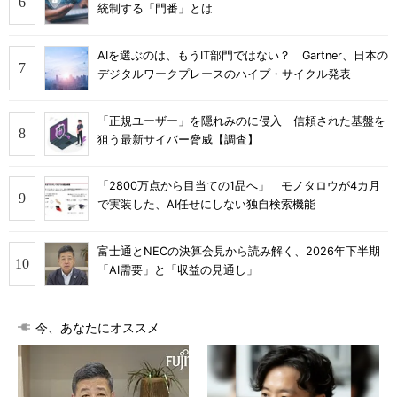
統制する「門番」とは
AIを選ぶのは、もうIT部門ではない？ Gartner、日本の
デジタルワークプレースのハイプ・サイクル発表
「正規ユーザー」を隠れみのに侵入 信頼された基盤を
狙う最新サイバー脅威【調査】
「2800万点から目当ての1品へ」 モノタロウが4カ月
で実装した、AI任せにしない独自検索機能
富士通とNECの決算会見から読み解く、2026年下半期
「AI需要」と「収益の見通し」
今、あなたにオススメ