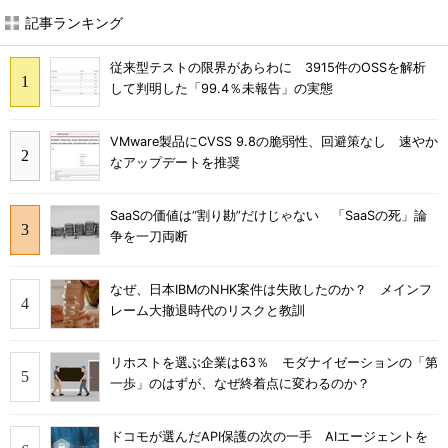
記事ランキング
従来型テストの限界があらわに 3915件のOSSを解析
して判明した「99.4％未報告」の実態
VMware製品にCVSS 9.8の脆弱性、回避策なし 速やか
なアップデートを推奨
SaaSの価値は“割り勘”だけじゃない 「SaaSの死」論
争を一刀両断
なぜ、日本IBMのNHK案件は失敗したのか？ メインフ
レーム大撤退時代のリスクと教訓
リホストを選ぶ企業は63％ モダナイゼーションの「第
一歩」のはずが、なぜ終着点に変わるのか？
ドコモが選んだAPI保護の次の一手 AIエージェントを