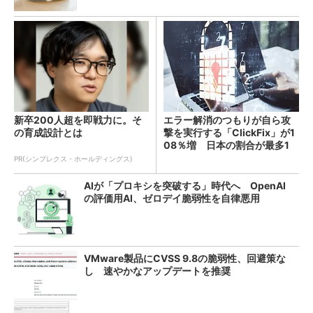
新卒200人超を即戦力に。そ
エラー解消のつもりが自ら攻
の育成設計とは
撃を実行する「ClickFix」が1
08％増 日本の割合が最多1
4％
PR(シンプレクス・ホールディングス)
AIが「プロキシを突破する」時代へ OpenAI
の評価用AI、ゼロデイ脆弱性を自律悪用
VMware製品にCVSS 9.8の脆弱性、回避策な
し 速やかなアップデートを推奨