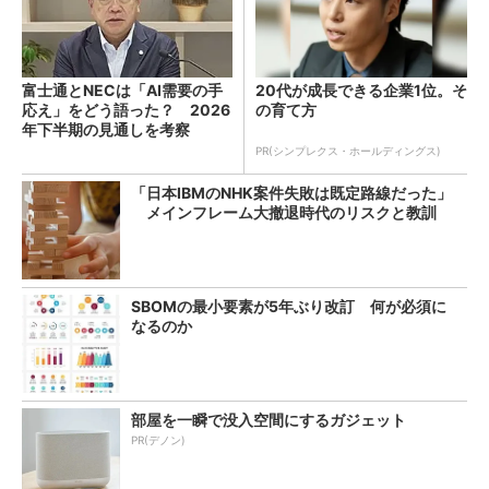
富士通とNECは「AI需要の手
20代が成長できる企業1位。そ
応え」をどう語った？ 2026
の育て方
年下半期の見通しを考察
PR(シンプレクス・ホールディングス)
「日本IBMのNHK案件失敗は既定路線だった」
メインフレーム大撤退時代のリスクと教訓
SBOMの最小要素が5年ぶり改訂 何が必須に
なるのか
部屋を一瞬で没入空間にするガジェット
PR(デノン)