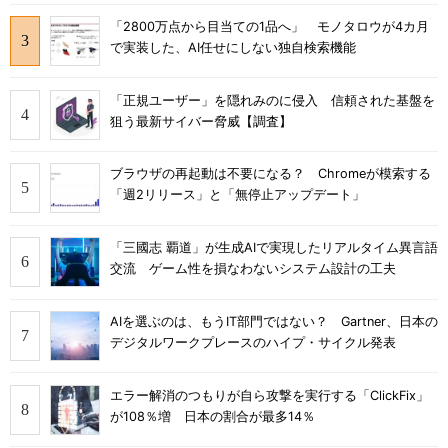
「2800万点から目当ての1品へ」 モノタロウが4カ月
で実装した、AI任せにしない独自検索機能
「正規ユーザー」を隠れみのに侵入 信頼された基盤を
狙う最新サイバー脅威【調査】
ブラウザの再起動は不要になる？ Chromeが模索する
「週2リリース」と「無停止アップデート」
「三國志 覇道」が生成AIで実現したリアルタイム異言語
交流 ゲーム性を損なわないシステム設計の工夫
AIを選ぶのは、もうIT部門ではない？ Gartner、日本の
デジタルワークプレースのハイプ・サイクル発表
エラー解消のつもりが自ら攻撃を実行する「ClickFix」
が108％増 日本の割合が最多14％