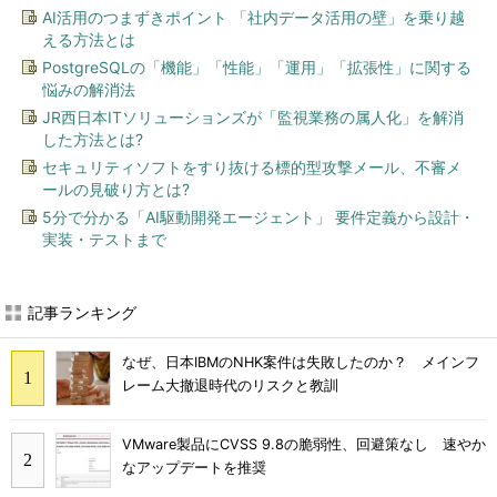
AI活用のつまずきポイント 「社内データ活用の壁」を乗り越
える方法とは
PostgreSQLの「機能」「性能」「運用」「拡張性」に関する
悩みの解消法
JR西日本ITソリューションズが「監視業務の属人化」を解消
した方法とは?
セキュリティソフトをすり抜ける標的型攻撃メール、不審メ
ールの見破り方とは?
5分で分かる「AI駆動開発エージェント」 要件定義から設計・
実装・テストまで
記事ランキング
なぜ、日本IBMのNHK案件は失敗したのか？ メインフ
レーム大撤退時代のリスクと教訓
VMware製品にCVSS 9.8の脆弱性、回避策なし 速やか
なアップデートを推奨