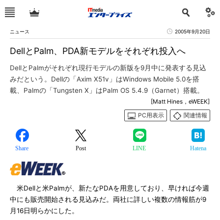
ニュース
2005年9月20日
DellとPalm、PDA新モデルをそれぞれ投入へ
DellとPalmがそれぞれ現行モデルの新版を9月中に発表する見込
みだという。Dellの「Axim X51v」はWindows Mobile 5.0を搭
載、Palmの「Tungsten X」はPalm OS 5.4.9（Garnet）搭載。
[Matt Hines，eWEEK]
PC用表示
関連情報
Share
Post
LINE
Hatena
米Dellと米Palmが、新たなPDAを用意しており、早ければ今週
中にも販売開始される見込みだ。両社に詳しい複数の情報筋が9
月16日明らかにした。