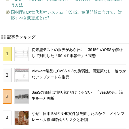
う方法
国税庁の次世代基幹システム「KSK2」稼働開始に向けて、対
応すべき変更点とは?
記事ランキング
従来型テストの限界があらわに 3915件のOSSを解析
して判明した「99.4％未報告」の実態
VMware製品にCVSS 9.8の脆弱性、回避策なし 速やか
なアップデートを推奨
SaaSの価値は“割り勘”だけじゃない 「SaaSの死」論
争を一刀両断
なぜ、日本IBMのNHK案件は失敗したのか？ メインフ
レーム大撤退時代のリスクと教訓