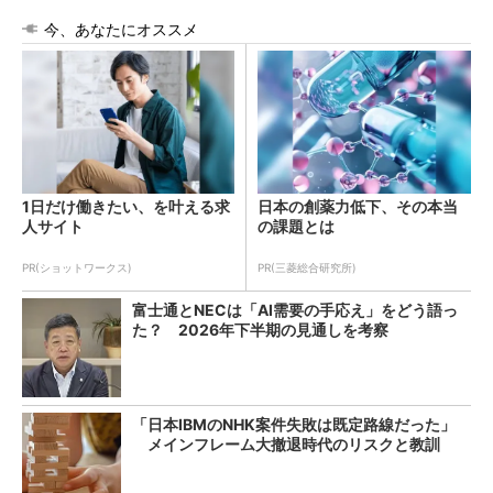
今、あなたにオススメ
1日だけ働きたい、を叶える求
日本の創薬力低下、その本当
人サイト
の課題とは
PR(ショットワークス)
PR(三菱総合研究所)
富士通とNECは「AI需要の手応え」をどう語っ
た？ 2026年下半期の見通しを考察
「日本IBMのNHK案件失敗は既定路線だった」
メインフレーム大撤退時代のリスクと教訓