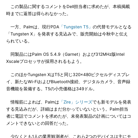
この製品に関するコメントをDell担当者に求めたが、本稿掲載
時までに返答は得られなかった。
一方、Palmは、現行PDA
「Tungsten T5」
の代替モデルとなる
「Tungsten X」を発表する見込みで、販売開始は今秋中と伝え
られている。
同製品にはPalm OS 5.4.9（Garnet）および312MHz版Intel
Xscaleプロセッサが採用されるもよう。
このほかTungsten XはT5と同じ320×480ピクセルディスプレ
イ、新たなWi-FiおよびBluetooth接続、デジタルカメラ、音声録
音機能を装備する。T5の小売価格は349ドル。
情報筋によれば、Palmは
「Zire」シリーズ
でも新モデルを発表
する見込みだが、詳細はまだ分かっていないという。Palm担当
者に電話でコメントを求めたが、未発表製品の計画についてはコ
メントできないとの回答だった。
少なくとも1人の業界観測者が、これら2つのデバイスは主にモ