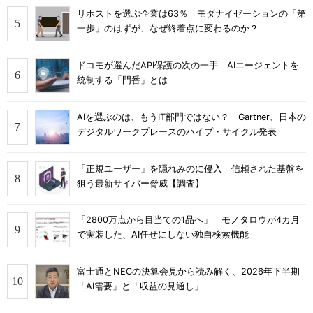
リホストを選ぶ企業は63％ モダナイゼーションの「第
一歩」のはずが、なぜ終着点に変わるのか？
ドコモが選んだAPI保護の次の一手 AIエージェントを
統制する「門番」とは
AIを選ぶのは、もうIT部門ではない？ Gartner、日本の
デジタルワークプレースのハイプ・サイクル発表
「正規ユーザー」を隠れみのに侵入 信頼された基盤を
狙う最新サイバー脅威【調査】
「2800万点から目当ての1品へ」 モノタロウが4カ月
で実装した、AI任せにしない独自検索機能
富士通とNECの決算会見から読み解く、2026年下半期
「AI需要」と「収益の見通し」