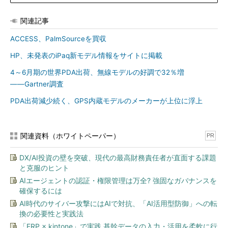
関連記事
ACCESS、PalmSourceを買収
HP、未発表のiPaq新モデル情報をサイトに掲載
4～6月期の世界PDA出荷、無線モデルの好調で32％増
――Gartner調査
PDA出荷減少続く、GPS内蔵モデルのメーカーが上位に浮上
関連資料（ホワイトペーパー）
PR
DX/AI投資の壁を突破、現代の最高財務責任者が直面する課題
と克服のヒント
AIエージェントの認証・権限管理は万全? 強固なガバナンスを
確保するには
AI時代のサイバー攻撃にはAIで対抗、「AI活用型防御」への転
換の必要性と実践法
「ERP × kintone」で実践 基幹データの入力・活用を柔軟に行