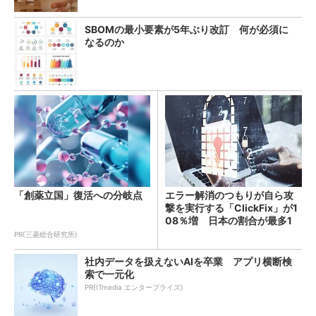
SBOMの最小要素が5年ぶり改訂 何が必須に
なるのか
「創薬立国」復活への分岐点
エラー解消のつもりが自ら攻
撃を実行する「ClickFix」が1
08％増 日本の割合が最多1
4％
PR(三菱総合研究所)
社内データを扱えないAIを卒業 アプリ横断検
索で一元化
PR(ITmedia エンタープライズ)