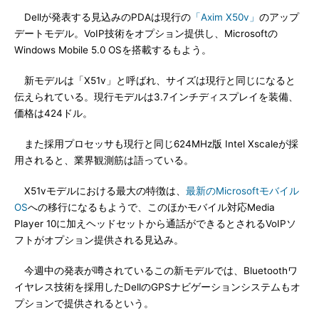
Dellが発表する見込みのPDAは現行の
「Axim X50v」
のアップ
デートモデル。VoIP技術をオプション提供し、Microsoftの
Windows Mobile 5.0 OSを搭載するもよう。
新モデルは「X51v」と呼ばれ、サイズは現行と同じになると
伝えられている。現行モデルは3.7インチディスプレイを装備、
価格は424ドル。
また採用プロセッサも現行と同じ624MHz版 Intel Xscaleが採
用されると、業界観測筋は語っている。
X51vモデルにおける最大の特徴は、
最新のMicrosoftモバイル
OS
への移行になるもようで、このほかモバイル対応Media
Player 10に加えヘッドセットから通話ができるとされるVoIPソ
フトがオプション提供される見込み。
今週中の発表が噂されているこの新モデルでは、Bluetoothワ
イヤレス技術を採用したDellのGPSナビゲーションシステムもオ
プションで提供されるという。