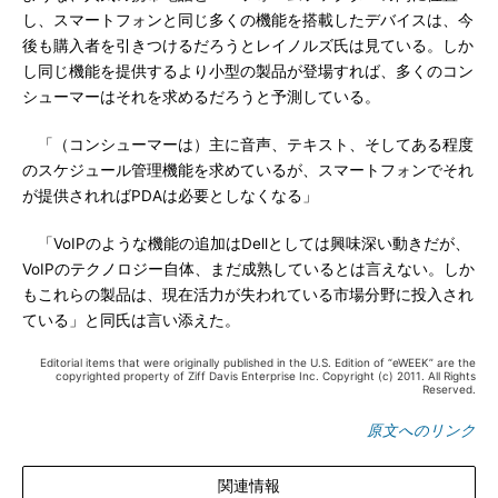
し、スマートフォンと同じ多くの機能を搭載したデバイスは、今
後も購入者を引きつけるだろうとレイノルズ氏は見ている。しか
し同じ機能を提供するより小型の製品が登場すれば、多くのコン
シューマーはそれを求めるだろうと予測している。
「（コンシューマーは）主に音声、テキスト、そしてある程度
のスケジュール管理機能を求めているが、スマートフォンでそれ
が提供されればPDAは必要としなくなる」
「VoIPのような機能の追加はDellとしては興味深い動きだが、
VoIPのテクノロジー自体、まだ成熟しているとは言えない。しか
もこれらの製品は、現在活力が失われている市場分野に投入され
ている」と同氏は言い添えた。
Editorial items that were originally published in the U.S. Edition of “eWEEK” are the
copyrighted property of Ziff Davis Enterprise Inc. Copyright (c) 2011. All Rights
Reserved.
原文へのリンク
関連情報