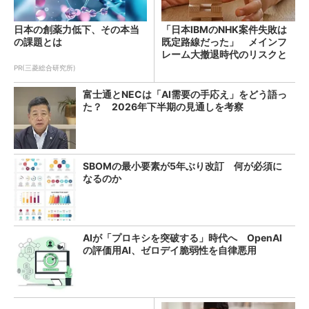
日本の創薬力低下、その本当
「日本IBMのNHK案件失敗は
の課題とは
既定路線だった」 メインフ
レーム大撤退時代のリスクと
教訓
PR(三菱総合研究所)
富士通とNECは「AI需要の手応え」をどう語っ
た？ 2026年下半期の見通しを考察
SBOMの最小要素が5年ぶり改訂 何が必須に
なるのか
AIが「プロキシを突破する」時代へ OpenAI
の評価用AI、ゼロデイ脆弱性を自律悪用