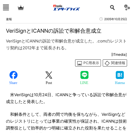
速報
2005年10月25日
VeriSignとICANNの訴訟で和解合意成立
VeriSignとICANNの訴訟で和解合意が成立した。.comのレジスト
リ契約は2012年まで延長される。
[ITmedia]
PC用表示
関連情報
Share
Post
LINE
Hatena
米VeriSignは10月24日、ICANNと争っている訴訟で和解合意が
成立したと発表した。
和解条件として、両者の間で均衡を保ちながら、VeriSignなど
のレジストリにとっては事業の確実性が保証され、ICANNは技術
調整役として効率的かつ明確に確立された役割を果たせることを