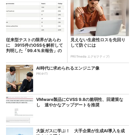
従来型テストの限界があらわ
見えない生産性ロスを先回り
に 3915件のOSSを解析して
して防ぐには
判明した「99.4％未報告」の
実態
PR(ITmedia エグゼクティブ)
AI時代に求められるエンジニア像
PR(＠IT)
VMware製品にCVSS 9.8の脆弱性、回避策な
し 速やかなアップデートを推奨
大阪ガスに学ぶ！ 大手企業が生成AI導入を成