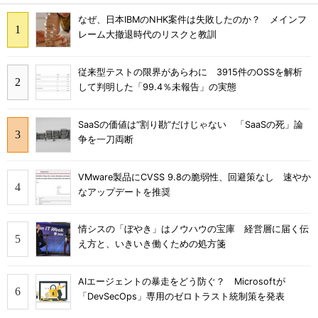
なぜ、日本IBMのNHK案件は失敗したのか？ メインフ
レーム大撤退時代のリスクと教訓
従来型テストの限界があらわに 3915件のOSSを解析
して判明した「99.4％未報告」の実態
SaaSの価値は“割り勘”だけじゃない 「SaaSの死」論
争を一刀両断
VMware製品にCVSS 9.8の脆弱性、回避策なし 速やか
なアップデートを推奨
情シスの「ぼやき」はノウハウの宝庫 経営層に届く伝
え方と、いきいき働くための処方箋
AIエージェントの暴走をどう防ぐ？ Microsoftが
「DevSecOps」専用のゼロトラスト統制策を発表