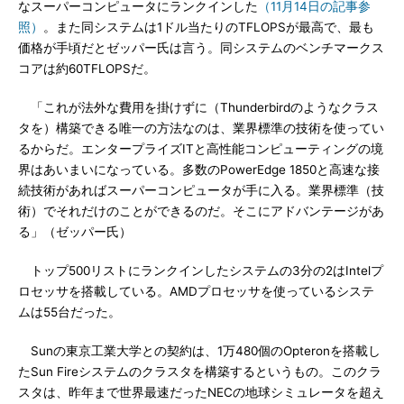
なスーパーコンピュータにランクインした
（11月14日の記事参
照）
。また同システムは1ドル当たりのTFLOPSが最高で、最も
価格が手頃だとゼッパー氏は言う。同システムのベンチマークス
コアは約60TFLOPSだ。
「これが法外な費用を掛けずに（Thunderbirdのようなクラス
タを）構築できる唯一の方法なのは、業界標準の技術を使ってい
るからだ。エンタープライズITと高性能コンピューティングの境
界はあいまいになっている。多数のPowerEdge 1850と高速な接
続技術があればスーパーコンピュータが手に入る。業界標準（技
術）でそれだけのことができるのだ。そこにアドバンテージがあ
る」（ゼッパー氏）
トップ500リストにランクインしたシステムの3分の2はIntelプ
ロセッサを搭載している。AMDプロセッサを使っているシステ
ムは55台だった。
Sunの東京工業大学との契約は、1万480個のOpteronを搭載し
たSun Fireシステムのクラスタを構築するというもの。このクラ
スタは、昨年まで世界最速だったNECの地球シミュレータを超え