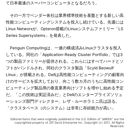
て日本最速のスーパーコンピュータとなるだろう。
その一方でベンダー各社は業界標準技術を基盤とする新しい高
性能コンピューティングシステムを投入し続けている。先週には
Linux Networxが、Opteron搭載のLinuxシステムファミリー「LS
Series Supersystems」を発表した。
Penguin Computingは、一連の構成済みLinuxクラスタを投入
している。同社の「Application-Ready Cluster Portfolio」では3
つの製品ファミリーが提供される。これらにはすべてハードとソ
フトがバンドルされ、同社のクラスタ製品「Scyld Beowulf
Linux」が搭載される。Dellは高性能コンピューティングの顧客向
けのサービスを拡大しており、向こう数カ月のうちに高性能コン
ピューティング製品用の垂直業界向けソフトを増やし始める予定
だ。「この技術は実証済みだ」とDellのエンタープライズソリュ
ーションズ部門ディレクター、レザ・ルーホラミニ氏は語る。
「クラスタベース（のシステム）は非常に存続能力が高い」
Editorial items that were originally published in the U.S. Edition of “eWEEK” are the
copyrighted property of Ziff Davis Enterprise Inc. Copyright (c) 2011. All Rights
Reserved.