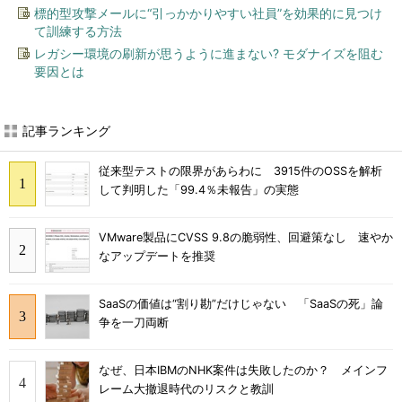
標的型攻撃メールに“引っかかりやすい社員”を効果的に見つけ
て訓練する方法
レガシー環境の刷新が思うように進まない? モダナイズを阻む
要因とは
記事ランキング
従来型テストの限界があらわに 3915件のOSSを解析
して判明した「99.4％未報告」の実態
VMware製品にCVSS 9.8の脆弱性、回避策なし 速やか
なアップデートを推奨
SaaSの価値は“割り勘”だけじゃない 「SaaSの死」論
争を一刀両断
なぜ、日本IBMのNHK案件は失敗したのか？ メインフ
レーム大撤退時代のリスクと教訓