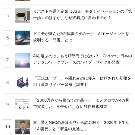
リホストを選ぶ企業は63％ モダナイゼーションの「第
一歩」のはずが、なぜ終着点に変わるのか？
ドコモが選んだAPI保護の次の一手 AIエージェントを
統制する「門番」とは
AIを選ぶのは、もうIT部門ではない？ Gartner、日本の
デジタルワークプレースのハイプ・サイクル発表
「正規ユーザー」を隠れみのに侵入 信頼された基盤を
狙う最新サイバー脅威【調査】
「2800万点から目当ての1品へ」 モノタロウが4カ月
で実装した、AI任せにしない独自検索機能
富士通とNECの決算会見から読み解く、2026年下半期
「AI需要」と「収益の見通し」