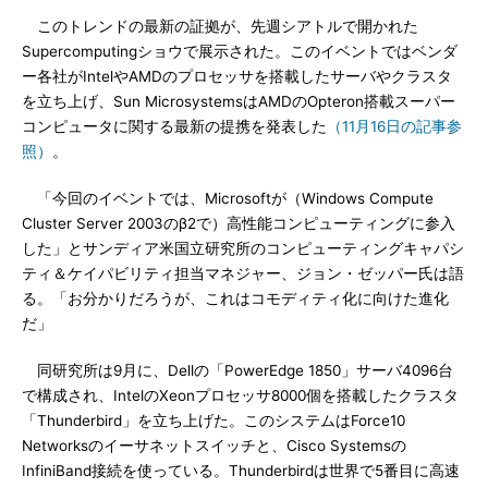
このトレンドの最新の証拠が、先週シアトルで開かれた
Supercomputingショウで展示された。このイベントではベンダ
ー各社がIntelやAMDのプロセッサを搭載したサーバやクラスタ
を立ち上げ、Sun MicrosystemsはAMDのOpteron搭載スーパー
コンピュータに関する最新の提携を発表した
（11月16日の記事参
照）
。
「今回のイベントでは、Microsoftが（Windows Compute
Cluster Server 2003のβ2で）高性能コンピューティングに参入
した」とサンディア米国立研究所のコンピューティングキャパシ
ティ＆ケイパビリティ担当マネジャー、ジョン・ゼッパー氏は語
る。「お分かりだろうが、これはコモディティ化に向けた進化
だ」
同研究所は9月に、Dellの「PowerEdge 1850」サーバ4096台
で構成され、IntelのXeonプロセッサ8000個を搭載したクラスタ
「Thunderbird」を立ち上げた。このシステムはForce10
Networksのイーサネットスイッチと、Cisco Systemsの
InfiniBand接続を使っている。Thunderbirdは世界で5番目に高速