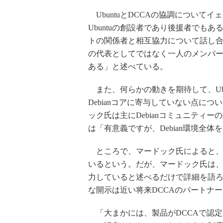
UbuntuとDCCAの協調について
Ubuntuの創設者であり後援者でもあ
トの関係者と相互協力について話し合っ
の代表としてではなく一人のメンバ
ある」と述べている。
また、何らかの動きを期待して、Ub
Debianコアに寄与していない点につ
ック氏は主にDebianコミュニティ
は「有意義ですが、Debian環境全
ところで、マードック氏によると、
いるという。だが、マードック氏は、
力していると述べるだけで詳細を語
な開示は近い将来DCCAのパートナ
「大まかには、製品がDCCAで認定