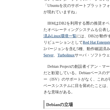
「Ubuntuを次のサポートプラット
が現れていますね」
IBMはDB2を利用する際の推奨オ
たオペレーティングシステムも公表し
済みLinux環境一覧
には、DB2が動作
リビューションとして
Red Hat Enterpri
2バージョンを含む5種、動作確認済みプ
Server
、
Turbolinux
サーバ・ソフトウェ
Debian Projectの創設者イアン
だと歓迎している。Debianベース
ー（ISV）のサポートがなく、これが長
ベースシステムに目を留めたことは、U
きな意味がある。
Debianの立場