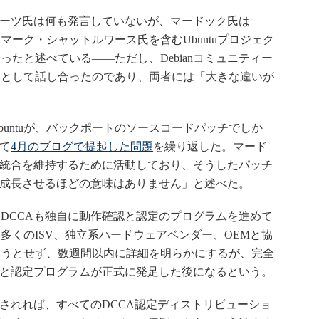
イェーツ氏は何も発言していないが、マードック氏は
るマーク・シャットルワース氏を含むUbuntuプロジェク
たと述べている――ただし、Debianコミュニティー
ーとして話し合ったのであり、両者には「大きな違いが
untuが、バックポートのソースコードパッチでしか
いて
4月のブログで提起した問題
を繰り返した。マード
ーの統合を維持するために活動しており、そうしたパッチ
体を成長させるほどの意味はありません」と述べた。
DCCAも独自に動作確認と認定のプログラムを進めて
多くのISV、独立系ハードウェアベンダー、OEMと協
ろうとせず、数週間以内に詳細を明らかにするが、完全
ーと認定プログラムが正式に発足した後になるという。
されれば、すべてのDCCA認定ディストリビューショ