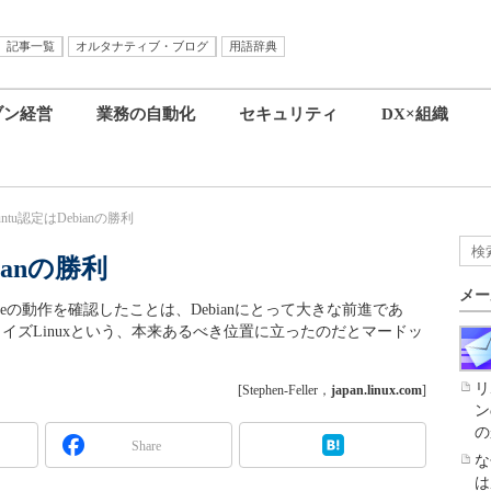
記事一覧
オルタナティブ・ブログ
用語辞典
ブン経営
業務の自動化
セキュリティ
DX×組織
untu認定はDebianの勝利
ianの勝利
メー
al Databaseの動作を確認したことは、Debianにとって大きな前進であ
イズLinuxという、本来あるべき位置に立ったのだとマードッ
リ
[Stephen-Feller，
japan.linux.com
]
ン
の
Share
な
は