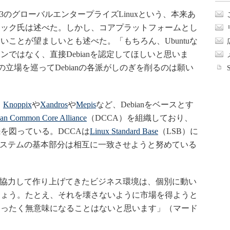
3のグローバルエンタープライズLinuxという、本来あ
ドック氏は述べた。しかし、コアプラットフォームとし
ないことが望ましいとも述べた。「もちろん、Ubuntuな
ではなく、直接Debianを認定してほしいと思いま
の立場を巡ってDebianの各派がしのぎを削るのは願い
、
Knoppix
や
Xandros
や
Mepis
など、Debianをベースとす
an Common Core Alliance
（DCCA）を組織しており、
を図っている。DCCAは
Linux Standard Base
（LSB）に
nシステムの基本部分は相互に一致させようと努めている
ちが協力して作り上げてきたビジネス環境は、個別に動い
しょう。たとえ、それを壊さないように市場を得ようと
まったく無意味になることはないと思います」（マード