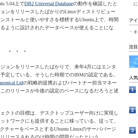
 5.04上で
DB2 Universal Database
の動作を確認したと
に
ジョンをリリースしたばかりのLinuxディストリビュー
ストールと使いやすさを標榜するUbuntu上で、時間
アイ
きるように設計されたデータベースが使えることにな
キ
注目
ババージョンをリリースしたばかりで、来年4月にはエンタ
予定している。そうした時期でのIBMの認定である。
人気
nonical Ltd
の戦略的提携およびパートナー担当マネー
、このリリースが今後の認定のベースになるだろうと述
ロジェクトの目標は、デスクトップユーザー向けに実現し
ネットワークにも提供することに移っている。従って、
ャーをベースとするUbuntu Linuxのサーババージ
がリリースされるのは時間の問題だったという。