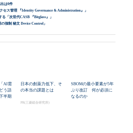
出は0件
dentity Governance & Administration』」
世代CASB 『Bitglass』」
 秘文 Device Control」
「AI需
日本の創薬力低下、そ
SBOMの最小要素が5年
どう語
の本当の課題とは
ぶり改訂 何が必須に
年下半期
なるのか
PR(三菱総合研究所)