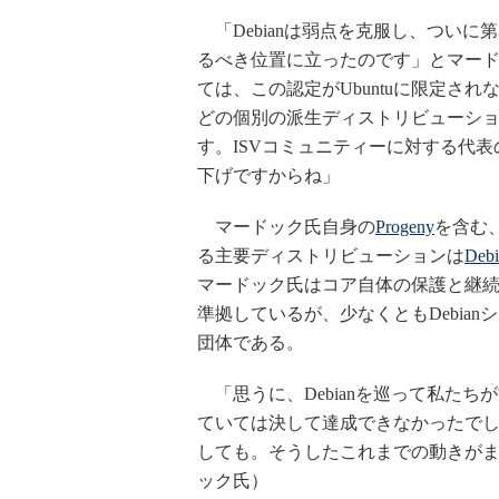
「Debianは弱点を克服し、ついに第
るべき位置に立ったのです」とマー
ては、この認定がUbuntuに限定され
どの個別の派生ディストリビューション
す。ISVコミュニティーに対する代表
下げですからね」
マードック氏自身の
Progeny
を含む
る主要ディストリビューションは
Debi
マードック氏はコア自体の保護と継続
準拠しているが、少なくともDebia
団体である。
「思うに、Debianを巡って私た
ていては決して達成できなかったで
しても。そうしたこれまでの動きが
ック氏）