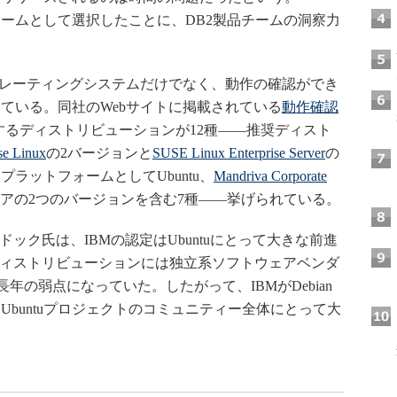
フォームとして選択したことに、DB2製品チームの洞察力
ペレーティングシステムだけでなく、動作の確認ができ
ている。同社のWebサイトに掲載されている
動作確認
するディストリビューションが12種――推奨ディスト
se Linux
の2バージョンと
SUSE Linux Enterprise Server
の
ラットフォームとしてUbuntu、
Mandriva Corporate
アの2つのバージョンを含む7種――挙げられている。
・マードック氏は、IBMの認定はUbuntuにとって大きな前進
のディストリビューションには独立系ソフトウェアベンダ
年の弱点になっていた。したがって、IBMがDebian
buntuプロジェクトのコミュニティー全体にとって大