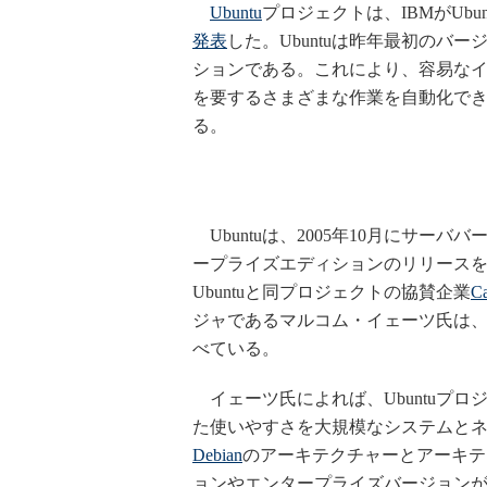
Ubuntu
プロジェクトは、IBMがUbuntu
発表
した。Ubuntuは昨年最初のバー
ションである。これにより、容易なイン
を要するさまざまな作業を自動化で
る。
Ubuntuは、2005年10月にサー
ープライズエディションのリリースを
Ubuntuと同プロジェクトの協賛企業
Ca
ジャであるマルコム・イェーツ氏は
べている。
イェーツ氏によれば、Ubuntuプ
た使いやすさを大規模なシステムと
Debian
のアーキテクチャーとアーキテクチ
ョンやエンタープライズバージョン