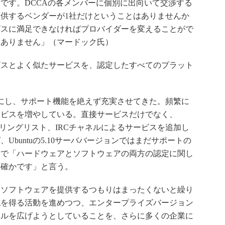
です。DCCAの各メンバーに個別に出向いて交渉する
供するベンダーが1社だけということはありませんか
ビスに満足できなければプロバイダーを変えることがで
はありません」（マードック氏）
ービスとよく似たサービスを、認定したすべてのプラット
カ月にし、サポート機能を絶えず充実させてきた。頻繁に
ービスを増やしている。直接サービスだけでなく、
、メーリングリスト、IRCチャネルによるサービスを追加し
buntuの5.10サーババージョンではまだサポートの
とで「ハードウェアとソフトウェアの両方の認定に関し
は確かです」と言う。
タリソフトウェアを提供するつもりはまったくないと繰り
認を得る活動を進めつつ、エンタープライズバージョン
クルを広げようとしていることを、さらに多くの企業に