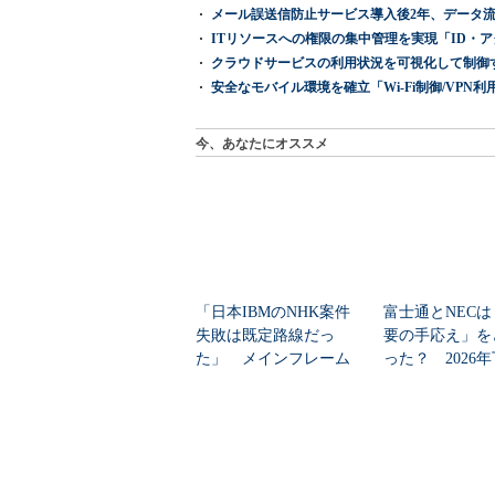
メール誤送信防止サービス導入後2年、データ流
ITリソースへの権限の集中管理を実現「ID・アクセス管理 『I
クラウドサービスの利用状況を可視化して制御する「次
安全なモバイル環境を確立「Wi-Fi制御/VPN利用の強制
今、あなたにオススメ
「日本IBMのNHK案件
富士通とNECは
失敗は既定路線だっ
要の手応え」を
た」 メインフレーム
った？ 2026
大撤退時代のリスク...
の見通しを考...