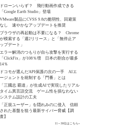
ドローンいらず？ 飛行動画作成できる
「Google Earth Studio」登場
VMware製品にCVSS 9.8の脆弱性、回避策
なし 速やかなアップデートを推奨
ブラウザの再起動は不要になる？ Chrome
が模索する「週2リリース」と「無停止ア
ップデート」
エラー解消のつもりが自ら攻撃を実行する
「ClickFix」が108％増 日本の割合が最多
14％
ドコモが選んだAPI保護の次の一手 AIエ
ージェントを統制する「門番」とは
「三國志 覇道」が生成AIで実現したリアル
タイム異言語交流 ゲーム性を損なわない
システム設計の工夫
「正規ユーザー」を隠れみのに侵入 信頼
された基盤を狙う最新サイバー脅威【調
査】
11～30位はこちら
»