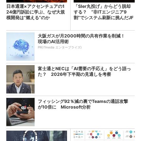
日本通運×アクセンチュアの1
「SIer丸投げ」からどう脱却
24億円訴訟に学ぶ、なぜ大規
する？ “非ITエンジニア9
模開発は“燃える”のか
割”でシステム刷新に挑んだJF
Eスチールに学ぶ
大阪ガスが月2000時間の共有作業を削減！
現場のAI活用術
PR(ITmedia エンタープライズ)
富士通とNECは「AI需要の手応え」をどう語っ
た？ 2026年下半期の見通しを考察
フィッシング92％減の裏でTeamsの通話攻撃
が10倍に Microsoft分析