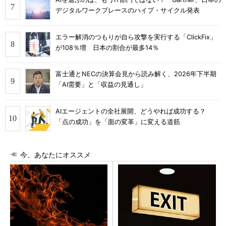
デジタルワークプレースのハイプ・サイクル発表
エラー解消のつもりが自ら攻撃を実行する「ClickFix」
が108％増 日本の割合が最多14％
富士通とNECの決算会見から読み解く、2026年下半期
「AI需要」と「収益の見通し」
AIエージェントの全社展開、どうやれば成功する？
「点の成功」を「面の変革」に変える道筋
今、あなたにオススメ