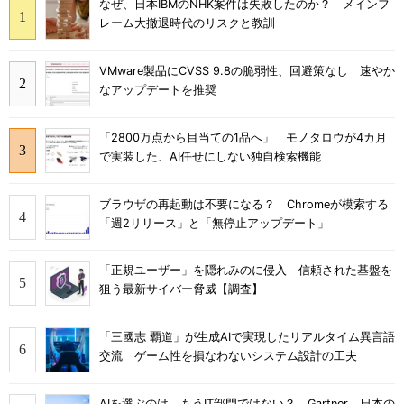
なぜ、日本IBMのNHK案件は失敗したのか？ メインフ
レーム大撤退時代のリスクと教訓
VMware製品にCVSS 9.8の脆弱性、回避策なし 速やか
なアップデートを推奨
「2800万点から目当ての1品へ」 モノタロウが4カ月
で実装した、AI任せにしない独自検索機能
ブラウザの再起動は不要になる？ Chromeが模索する
「週2リリース」と「無停止アップデート」
「正規ユーザー」を隠れみのに侵入 信頼された基盤を
狙う最新サイバー脅威【調査】
「三國志 覇道」が生成AIで実現したリアルタイム異言語
交流 ゲーム性を損なわないシステム設計の工夫
AIを選ぶのは、もうIT部門ではない？ Gartner、日本の