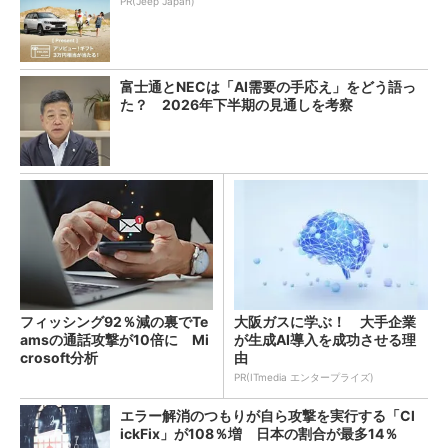
PR(Jeep Japan)
富士通とNECは「AI需要の手応え」をどう語っ
た？ 2026年下半期の見通しを考察
フィッシング92％減の裏でTe
大阪ガスに学ぶ！ 大手企業
amsの通話攻撃が10倍に Mi
が生成AI導入を成功させる理
crosoft分析
由
PR(ITmedia エンタープライズ)
エラー解消のつもりが自ら攻撃を実行する「Cl
ickFix」が108％増 日本の割合が最多14％