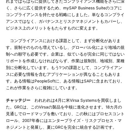
れまでばらばらに提供してきたコンプライアンス機能をさらに深
く、さらに広く提供するため、mySAP Business Suiteのコアに
コンプライアンスを持たせる戦略にしました。単なるコンプライ
アンスではなく、ガバナンスとリスクマネジメントもカバーし、
ビジネス上のメリットをもたらすものに変えます。
コンプライアンスにおける課題として、まず分断化がありま
す。規制そのものも増えているし、グローバル化により地域の規
制への順守も必要です。企業は、似ているが完全に同じではない
リポートを作成しなければならず、作業は規制別、地域別、業種
別に分断化しています。もう1つの課題として、コンプライアン
スに必要な情報を含むアプリケーションが異なることもありま
す。ある情報はPeopleSoftに、ある情報はSAPに含まれており、
これが作業をさらに複雑にしています。
チャッテジー
われわれは4月に米Virsa Systemsを買収しまし
た。GRCは、このVirsaの製品を中核に進化させます。18カ月の
見通しでロードマップを敷いており、この秋にはプロセスコント
ロール、2007年春にはエンタープライズ・リスクプロセス・マ
ネジメントと発展し、夏にGRCを完全に統合する計画です。