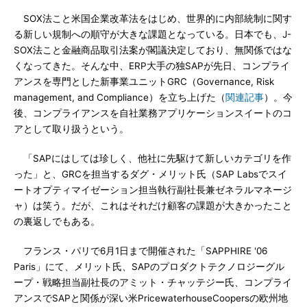
SOX法こと米国企業改革法をはじめ、世界的に内部統制に関す
る新しい規制への順守が大きな課題となっている。日本でも、J-
SOX法こと金融商品取引法案が閣議決定しており、無関係ではな
くなってきた。そんな中、ERP大手の独SAPが先日、コンプライ
アンスを専門とした新事業ユニットGRC（Governance, Risk
management, and Compliance）を立ち上げた（
関連記事
）。今
後、コンプライアンスを自社業務アプリケーションスイートのコ
アとして取り扱うという。
「SAPにはしては珍しく、他社に先駆けて新しいカテゴリを作
った」と、GRCを担当するダグ・メリット氏（SAP Labsでスイ
ートオプティマイゼーション担当執行副社長兼ゼネラルマネージ
ャ）は笑う。だが、これはそれだけ顧客の課題が大きかったこと
の裏返しでもある。
フランス・パリで6月1日まで開催された「SAPPHIRE '06
Paris」にて、メリット氏、SAPのプロダクトテクノロジーグル
ープ・戦略担当副社長のアミット・チャッテジー氏、コンプライ
アンスでSAPと関係が深い米PricewaterhouseCoopersの欧州地