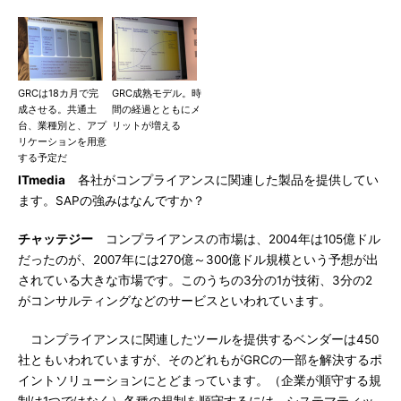
GRCは18カ月で完
GRC成熟モデル。時
成させる。共通土
間の経過とともにメ
台、業種別と、アプ
リットが増える
リケーションを用意
する予定だ
ITmedia
各社がコンプライアンスに関連した製品を提供してい
ます。SAPの強みはなんですか？
チャッテジー
コンプライアンスの市場は、2004年は105億ドル
だったのが、2007年には270億～300億ドル規模という予想が出
されている大きな市場です。このうちの3分の1が技術、3分の2
がコンサルティングなどのサービスといわれています。
コンプライアンスに関連したツールを提供するベンダーは450
社ともいわれていますが、そのどれもがGRCの一部を解決するポ
イントソリューションにとどまっています。（企業が順守する規