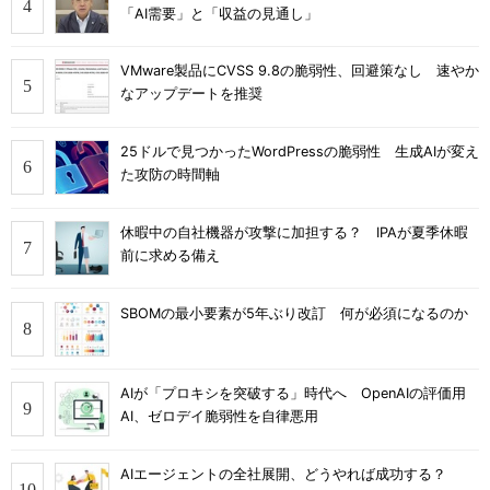
「AI需要」と「収益の見通し」
VMware製品にCVSS 9.8の脆弱性、回避策なし 速やか
なアップデートを推奨
25ドルで見つかったWordPressの脆弱性 生成AIが変え
た攻防の時間軸
休暇中の自社機器が攻撃に加担する？ IPAが夏季休暇
前に求める備え
SBOMの最小要素が5年ぶり改訂 何が必須になるのか
AIが「プロキシを突破する」時代へ OpenAIの評価用
AI、ゼロデイ脆弱性を自律悪用
AIエージェントの全社展開、どうやれば成功する？