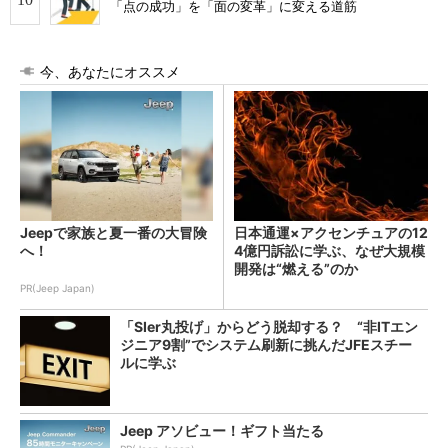
「点の成功」を「面の変革」に変える道筋
今、あなたにオススメ
Jeepで家族と夏一番の大冒険
日本通運×アクセンチュアの12
へ！
4億円訴訟に学ぶ、なぜ大規模
開発は“燃える”のか
PR(Jeep Japan)
「SIer丸投げ」からどう脱却する？ “非ITエン
ジニア9割”でシステム刷新に挑んだJFEスチー
ルに学ぶ
Jeep アソビュー！ギフト当たる