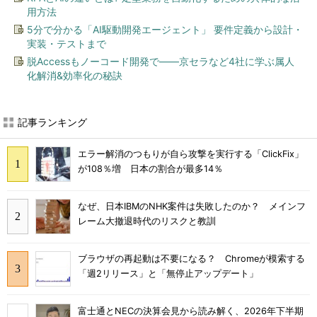
用方法
5分で分かる「AI駆動開発エージェント」 要件定義から設計・
実装・テストまで
脱Accessもノーコード開発で――京セラなど4社に学ぶ属人
化解消&効率化の秘訣
記事ランキング
エラー解消のつもりが自ら攻撃を実行する「ClickFix」
が108％増 日本の割合が最多14％
なぜ、日本IBMのNHK案件は失敗したのか？ メインフ
レーム大撤退時代のリスクと教訓
ブラウザの再起動は不要になる？ Chromeが模索する
「週2リリース」と「無停止アップデート」
富士通とNECの決算会見から読み解く、2026年下半期