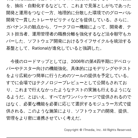
を、抽出・自動化するなどして、これまで見落としがちであった
開発と運用をつなぐ一方、地理的に分散した環境でのグローバル
開発で一貫したトレーサビリティなどを提供している。さらに、
ガバナンスの観点から、ワークフロー機能によって、開発者、テ
スト担当者、運用管理者の職務分離を強化するなど法令順守もカ
バーした、ソフトウェア開発におけるライフサイクルを統治する
基盤として、Rationalが進化していると強調した。
今後のロードマップとしては、2006年の第4四半期にデベロッ
パーやテスター向けの機能強化、具体的にはモデリングやテスト
をより広範かつ簡単に行うためのツールの提供を予定している。
すでに会場ではテクノロジープレビューとして公開もされてお
り、これまで行えなかったようなテストの実施も行えるようにな
るようだ。とはいえ、すべてがワンパッケージで提供されるので
はなく、必要な機能を必要に応じて選択するモジュラー方式で提
供される。このような施策により、ソフトウェアの開発、提供、
管理をより密に連携させていく考えだ。
Copyright © ITmedia, Inc. All Rights Reserved.