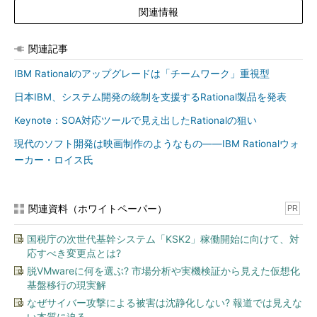
関連情報
関連記事
IBM Rationalのアップグレードは「チームワーク」重視型
日本IBM、システム開発の統制を支援するRational製品を発表
Keynote：SOA対応ツールで見え出したRationalの狙い
現代のソフト開発は映画制作のようなもの――IBM Rationalウォ
ーカー・ロイス氏
関連資料（ホワイトペーパー）
PR
国税庁の次世代基幹システム「KSK2」稼働開始に向けて、対
応すべき変更点とは?
脱VMwareに何を選ぶ? 市場分析や実機検証から見えた仮想化
基盤移行の現実解
なぜサイバー攻撃による被害は沈静化しない? 報道では見えな
い本質に迫る