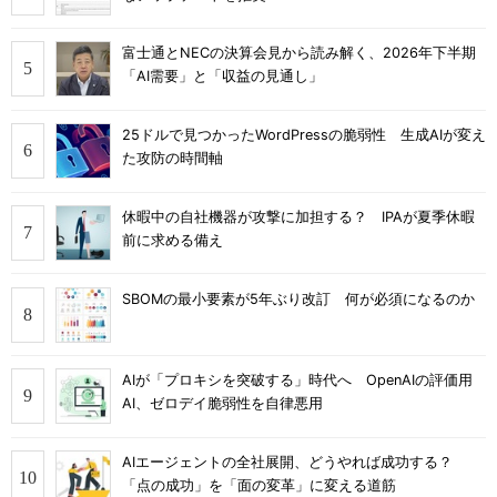
富士通とNECの決算会見から読み解く、2026年下半期
「AI需要」と「収益の見通し」
25ドルで見つかったWordPressの脆弱性 生成AIが変え
た攻防の時間軸
休暇中の自社機器が攻撃に加担する？ IPAが夏季休暇
前に求める備え
SBOMの最小要素が5年ぶり改訂 何が必須になるのか
AIが「プロキシを突破する」時代へ OpenAIの評価用
AI、ゼロデイ脆弱性を自律悪用
AIエージェントの全社展開、どうやれば成功する？
「点の成功」を「面の変革」に変える道筋