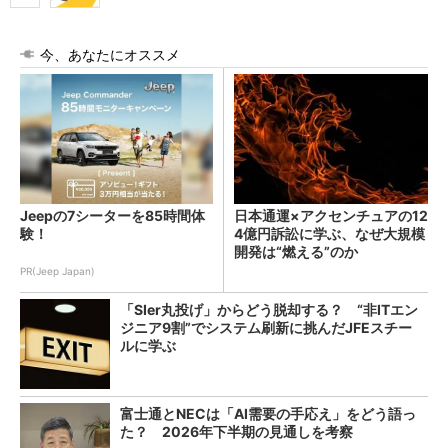
今、あなたにオススメ
Jeepの7シーターを85時間体
日本通運×アクセンチュアの12
験！
4億円訴訟に学ぶ、なぜ大規模
開発は“燃える”のか
PR(Jeep Japan)
「SIer丸投げ」からどう脱却する？ “非ITエン
ジニア9割”でシステム刷新に挑んだJFEスチー
ルに学ぶ
富士通とNECは「AI需要の手応え」をどう語っ
た？ 2026年下半期の見通しを考察