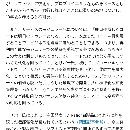
が、ソフトウェア技術が、プロプライエタリなものをベースとし
たものからそちらへ移行し続けることには疑いの余地はないし、
10年後を考えると不可欠」
また、サービスのモジュラー化については、「昨日作成したコ
ードは明日のレガシーとなる。しかし、安定したコードを再利用
することで、ビジネスを迅速に進めることもできる。つまり、再
利用可能なモジュラー型の構築を重視する必要がある。もちろん
この考えは新しいものではないが、コードだけではなく手法につ
いて近代化を図っていく」とサバー氏。続けて、グローバルなソ
フトウェアデリバリーにおける複雑性を最小化し、柔軟性を最大
化するという相反した要件を解決するためのチームプラットフォ
ームの価値も説いた。こうした環境下で開発手法の標準化や変更
管理をしっかりと行うことで開発＼変更プロセスに監査性を持た
せるなど能動的なガバナンス体制を確立することで、法令順守へ
の対応も図っている。
サバー氏によれば、今回発表したRational製品はそれらに的を
絞った機能強化が図られているという
（関連記事参照）
。今回発
表された製品群では、ソフトウェア開発に関連するすべての要素