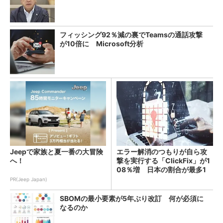
フィッシング92％減の裏でTeamsの通話攻撃
が10倍に Microsoft分析
Jeepで家族と夏一番の大冒険
エラー解消のつもりが自ら攻
へ！
撃を実行する「ClickFix」が1
08％増 日本の割合が最多1
4％
PR(Jeep Japan)
SBOMの最小要素が5年ぶり改訂 何が必須に
なるのか