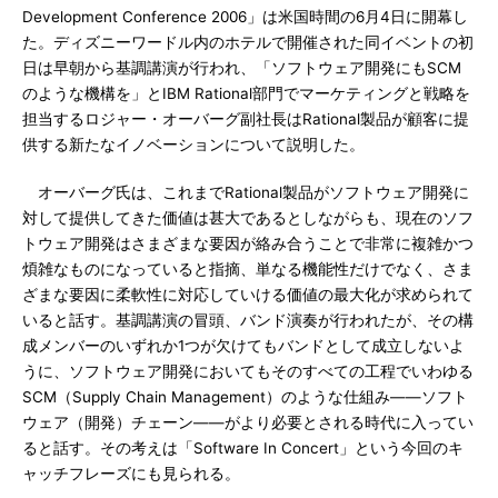
Development Conference 2006」は米国時間の6月4日に開幕し
た。ディズニーワードル内のホテルで開催された同イベントの初
日は早朝から基調講演が行われ、「ソフトウェア開発にもSCM
のような機構を」とIBM Rational部門でマーケティングと戦略を
担当するロジャー・オーバーグ副社長はRational製品が顧客に提
供する新たなイノベーションについて説明した。
オーバーグ氏は、これまでRational製品がソフトウェア開発に
対して提供してきた価値は甚大であるとしながらも、現在のソフ
トウェア開発はさまざまな要因が絡み合うことで非常に複雑かつ
煩雑なものになっていると指摘、単なる機能性だけでなく、さま
ざまな要因に柔軟性に対応していける価値の最大化が求められて
いると話す。基調講演の冒頭、バンド演奏が行われたが、その構
成メンバーのいずれか1つが欠けてもバンドとして成立しないよ
うに、ソフトウェア開発においてもそのすべての工程でいわゆる
SCM（Supply Chain Management）のような仕組み――ソフト
ウェア（開発）チェーン――がより必要とされる時代に入ってい
ると話す。その考えは「Software In Concert」という今回のキ
ャッチフレーズにも見られる。