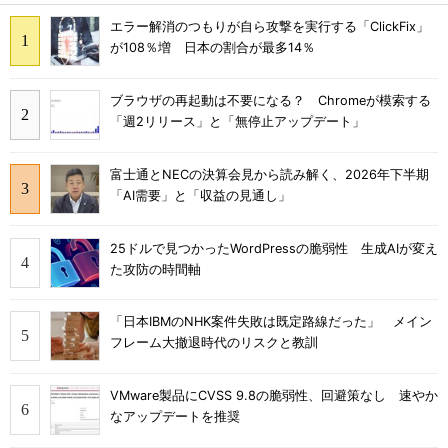
エラー解消のつもりが自ら攻撃を実行する「ClickFix」
が108％増 日本の割合が最多14％
ブラウザの再起動は不要になる？ Chromeが模索する
「週2リリース」と「無停止アップデート」
富士通とNECの決算会見から読み解く、2026年下半期
「AI需要」と「収益の見通し」
25ドルで見つかったWordPressの脆弱性 生成AIが変え
た攻防の時間軸
「日本IBMのNHK案件失敗は既定路線だった」 メイン
フレーム大撤退時代のリスクと教訓
VMware製品にCVSS 9.8の脆弱性、回避策なし 速やか
なアップデートを推奨