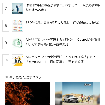
休暇中の自社機器が攻撃に加担する？ IPAが夏季休暇
前に求める備え
SBOMの最小要素が5年ぶり改訂 何が必須になるのか
AIが「プロキシを突破する」時代へ OpenAIの評価用
AI、ゼロデイ脆弱性を自律悪用
AIエージェントの全社展開、どうやれば成功する？
「点の成功」を「面の変革」に変える道筋
今、あなたにオススメ