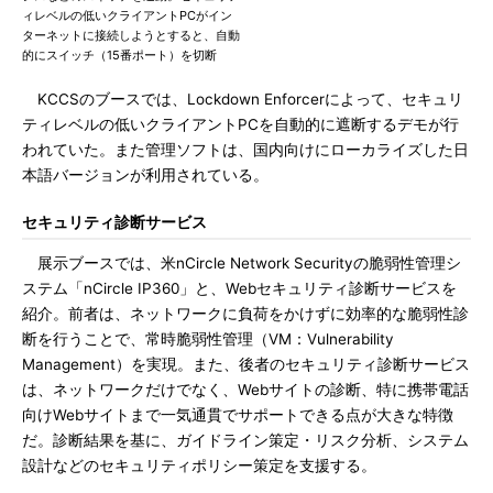
ィレベルの低いクライアントPCがイン
ターネットに接続しようとすると、自動
的にスイッチ（15番ポート）を切断
KCCSのブースでは、Lockdown Enforcerによって、セキュリ
ティレベルの低いクライアントPCを自動的に遮断するデモが行
われていた。また管理ソフトは、国内向けにローカライズした日
本語バージョンが利用されている。
セキュリティ診断サービス
展示ブースでは、米nCircle Network Securityの脆弱性管理シ
ステム「nCircle IP360」と、Webセキュリティ診断サービスを
紹介。前者は、ネットワークに負荷をかけずに効率的な脆弱性診
断を行うことで、常時脆弱性管理（VM：Vulnerability
Management）を実現。また、後者のセキュリティ診断サービス
は、ネットワークだけでなく、Webサイトの診断、特に携帯電話
向けWebサイトまで一気通貫でサポートできる点が大きな特徴
だ。診断結果を基に、ガイドライン策定・リスク分析、システム
設計などのセキュリティポリシー策定を支援する。