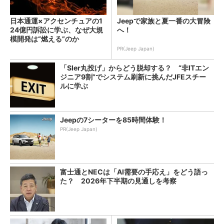
日本通運×アクセンチュアの1
Jeepで家族と夏一番の大冒険
24億円訴訟に学ぶ、なぜ大規
へ！
模開発は“燃える”のか
PR(Jeep Japan)
「SIer丸投げ」からどう脱却する？ “非ITエン
ジニア9割”でシステム刷新に挑んだJFEスチー
ルに学ぶ
Jeepの7シーターを85時間体験！
PR(Jeep Japan)
富士通とNECは「AI需要の手応え」をどう語っ
た？ 2026年下半期の見通しを考察