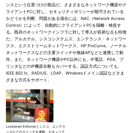
ンスという位置づけの製品だ。さまざまなネットワーク機器やク
ライアントPCに対し、セキュリティポリシーが順守されている
かどうかを判断、問題がある場合には、NAC（Network Access
Control）によって、自動的にクライアントPCを隔離・検疫す
る。既存のネットワークインフラに対して導入が容易な点も特徴
だ。アルカテル、シスコシステムズ、エンテラシス・ネットワー
クス、エクストリームネットワークス、HP ProCurve、ノーテル
ネットワークスなどの主要スイッチや無線APなどと連携して動
作。また、ネットワーク機器やPC以外にも、IP電話、PDA、プ
リンタなどのIP機器全般もカバーする。認証方式についても、
IEEE 802.1x、RADIUS、LDAP、Windowsドメイン認証などさま
ざまな方式をサポート。
Lockdown Enforcerとシスコ、エンテラ
シスなどのスイッチを連動。セキュリテ