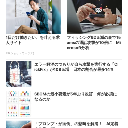
1日だけ働きたい、を叶える求
フィッシング92％減の裏でTe
人サイト
amsの通話攻撃が10倍に Mi
crosoft分析
PR(ショットワークス)
エラー解消のつもりが自ら攻撃を実行する「Cl
ickFix」が108％増 日本の割合が最多14％
SBOMの最小要素が5年ぶり改訂 何が必須に
なるのか
「プロンプトが面倒」の悲鳴を解消！ AI定着