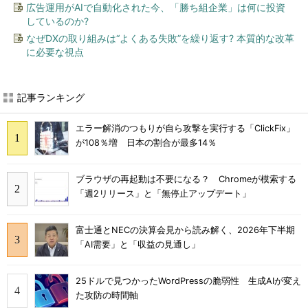
広告運用がAIで自動化された今、「勝ち組企業」は何に投資
しているのか?
なぜDXの取り組みは“よくある失敗”を繰り返す? 本質的な改革
に必要な視点
記事ランキング
エラー解消のつもりが自ら攻撃を実行する「ClickFix」
が108％増 日本の割合が最多14％
ブラウザの再起動は不要になる？ Chromeが模索する
「週2リリース」と「無停止アップデート」
富士通とNECの決算会見から読み解く、2026年下半期
「AI需要」と「収益の見通し」
25ドルで見つかったWordPressの脆弱性 生成AIが変え
た攻防の時間軸