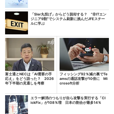
「SIer丸投げ」からどう脱却する？ “非ITエン
ジニア9割”でシステム刷新に挑んだJFEスチー
ルに学ぶ
富士通とNECは「AI需要の手
フィッシング92％減の裏でTe
応え」をどう語った？ 2026
amsの通話攻撃が10倍に Mi
年下半期の見通しを考察
crosoft分析
エラー解消のつもりが自ら攻撃を実行する「Cl
ickFix」が108％増 日本の割合が最多14％