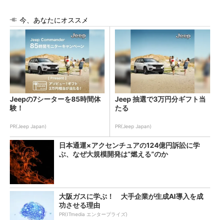
今、あなたにオススメ
Jeepの7シーターを85時間体
Jeep 抽選で3万円分ギフト当
験！
たる
PR(Jeep Japan)
PR(Jeep Japan)
日本通運×アクセンチュアの124億円訴訟に学
ぶ、なぜ大規模開発は“燃える”のか
大阪ガスに学ぶ！ 大手企業が生成AI導入を成
功させる理由
PR(ITmedia エンタープライズ)