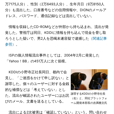
万7175人分）、性別（2万6493人分）、生年月日（9万8150人
分）も流出した。口座番号などの信用情報や、DIONのメールア
ドレス、パスワード、通信記録などは流出していない。
情報を収録したCD-ROMなどが外部から持ち込まれ、流出が発
覚した。警視庁は同日、KDDIに情報を持ち込んで現金を脅し取
ろうとした疑いで、男2人を恐喝未遂容疑で逮捕した
（関連記事
参照）
。
ISPの個人情報流出事件としては、2004年2月に発覚した
「Yahoo！BB」の451万人に次ぐ規模。
KDDIの小野寺正社長同日、都内で会
見し、「ご迷惑をかけて申し訳ない」と
謝罪した。個々のユーザーに対する金銭
的な補償などは「考えていない」とし
謝罪するKDDIの小野寺社長
た。流出が確認されたユーザーにはお詫
（右）と、同社プラットフォ
びのメール、文書を送るとしている。
ーム開発本部長の吉満雅文氏
流出による2次被害は「確認していない」という。問い合わせ