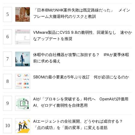
「日本IBMのNHK案件失敗は既定路線だった」 メイン
フレーム大撤退時代のリスクと教訓
VMware製品にCVSS 9.8の脆弱性、回避策なし 速やか
なアップデートを推奨
休暇中の自社機器が攻撃に加担する？ IPAが夏季休暇
前に求める備え
SBOMの最小要素が5年ぶり改訂 何が必須になるのか
AIが「プロキシを突破する」時代へ OpenAIの評価用
AI、ゼロデイ脆弱性を自律悪用
AIエージェントの全社展開、どうやれば成功する？
「点の成功」を「面の変革」に変える道筋