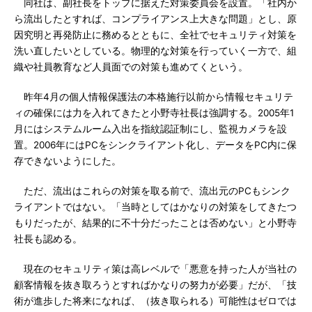
同社は、副社長をトップに据えた対策委員会を設置。「社内か
ら流出したとすれば、コンプライアンス上大きな問題」とし、原
因究明と再発防止に務めるとともに、全社でセキュリティ対策を
洗い直したいとしている。物理的な対策を行っていく一方で、組
織や社員教育など人員面での対策も進めてくという。
昨年4月の個人情報保護法の本格施行以前から情報セキュリテ
ィの確保には力を入れてきたと小野寺社長は強調する。2005年1
月にはシステムルーム入出を指紋認証制にし、監視カメラを設
置。2006年にはPCをシンクライアント化し、データをPC内に保
存できないようにした。
ただ、流出はこれらの対策を取る前で、流出元のPCもシンク
ライアントではない。「当時としてはかなりの対策をしてきたつ
もりだったが、結果的に不十分だったことは否めない」と小野寺
社長も認める。
現在のセキュリティ策は高レベルで「悪意を持った人が当社の
顧客情報を抜き取ろうとすればかなりの努力が必要」だが、「技
術が進歩した将来になれば、（抜き取られる）可能性はゼロでは