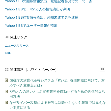
Yahoo！BBの顧客情報流出、緊急記者会見での一問一答
Yahoo！BBで、451万人の情報流出が判明
Yahoo！BB顧客情報流出、恐喝未遂で男を逮捕
Yahoo！BBでユーザー情報が流出
関連リンク
ニュースリリース
KDDI
関連資料（ホワイトペーパー）
PR
国税庁の次世代基幹システム「KSK2」稼働開始に向けて、対
応すべき変更点とは?
RPAとAIの違いとは? 定型業務を自動化するための具体的な活
用方法
なぜサイバー攻撃による被害は沈静化しない? 報道では見えな
い本質に迫る