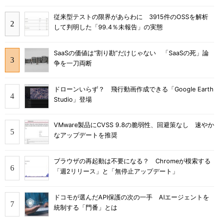
従来型テストの限界があらわに 3915件のOSSを解析
して判明した「99.4％未報告」の実態
SaaSの価値は“割り勘”だけじゃない 「SaaSの死」論
争を一刀両断
ドローンいらず？ 飛行動画作成できる「Google Earth
Studio」登場
VMware製品にCVSS 9.8の脆弱性、回避策なし 速やか
なアップデートを推奨
ブラウザの再起動は不要になる？ Chromeが模索する
「週2リリース」と「無停止アップデート」
ドコモが選んだAPI保護の次の一手 AIエージェントを
統制する「門番」とは