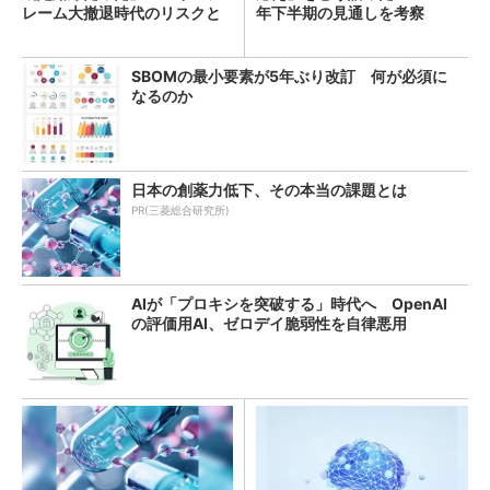
レーム大撤退時代のリスクと
年下半期の見通しを考察
教訓
SBOMの最小要素が5年ぶり改訂 何が必須に
なるのか
日本の創薬力低下、その本当の課題とは
PR(三菱総合研究所)
AIが「プロキシを突破する」時代へ OpenAI
の評価用AI、ゼロデイ脆弱性を自律悪用