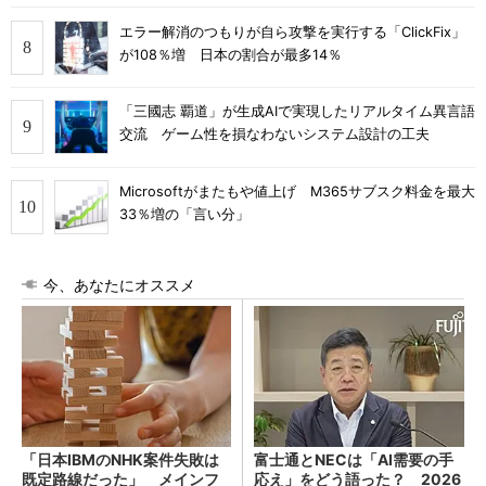
エラー解消のつもりが自ら攻撃を実行する「ClickFix」
が108％増 日本の割合が最多14％
「三國志 覇道」が生成AIで実現したリアルタイム異言語
交流 ゲーム性を損なわないシステム設計の工夫
Microsoftがまたもや値上げ M365サブスク料金を最大
33％増の「言い分」
今、あなたにオススメ
「日本IBMのNHK案件失敗は
富士通とNECは「AI需要の手
既定路線だった」 メインフ
応え」をどう語った？ 2026