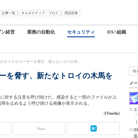
記事一覧
オルタナティブ・ブログ
用語辞典
ブン経営
業務の自動化
セキュリティ
DX×組織
onのキャラがユーザーを脅す、新たなトロイの木...
ーザーを脅す、新たなトロイの木馬を
メー
irlames」に対する注意を呼び掛けた。感染すると一部のファイルが上
y利用を止めるよう呼び掛ける画像が表示される。
エ
[
ITmedia
]
「
［
Share
I
追