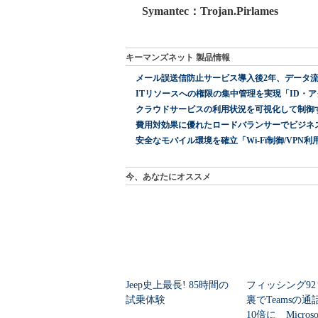
キーマンズネット 製品情報
メール誤送信防止サービス導入後2年、データ流
ITリソースへの権限の集中管理を実現「ID・アクセス管理 『I
クラウドサービスの利用状況を可視化して制御する「次
費用対効果に優れたロードバランサーでビジネ
安全なモバイル環境を確立「Wi-Fi制御/VPN利用の強制
今、あなたにオススメ
Jeep史上最長! 85時間の
フィッシング9
試乗体験
裏でTeamsの
10倍に Micros
PR(Jeep Japan)