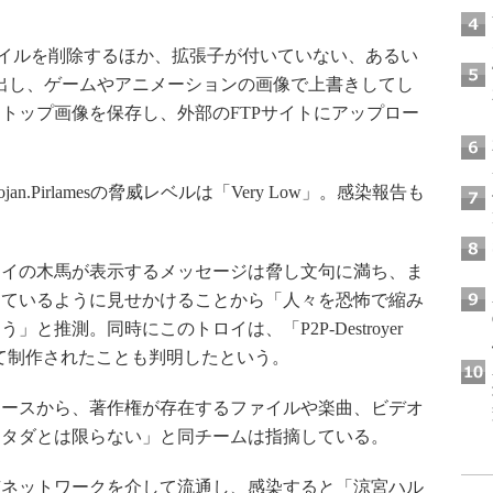
以下のファイルを削除するほか、拡張子が付いていない、あるい
を探し出し、ゲームやアニメーションの画像で上書きしてし
トップ画像を保存し、外部のFTPサイトにアップロー
an.Pirlamesの脅威レベルは「Very Low」。感染報告も
イの木馬が表示するメッセージは脅し文句に満ち、ま
しているように見せかけることから「人々を恐怖で縮み
と推測。同時にこのトロイは、「P2P-Destroyer
いて制作されたことも判明したという。
ースから、著作権が存在するファイルや楽曲、ビデオ
にタダとは限らない」と同チームは指摘している。
ネットワークを介して流通し、感染すると「涼宮ハル