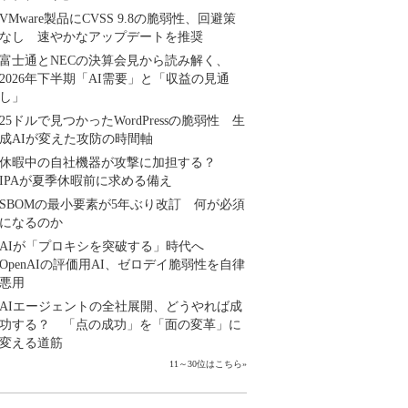
VMware製品にCVSS 9.8の脆弱性、回避策
なし 速やかなアップデートを推奨
富士通とNECの決算会見から読み解く、
2026年下半期「AI需要」と「収益の見通
し」
25ドルで見つかったWordPressの脆弱性 生
成AIが変えた攻防の時間軸
休暇中の自社機器が攻撃に加担する？
IPAが夏季休暇前に求める備え
SBOMの最小要素が5年ぶり改訂 何が必須
になるのか
AIが「プロキシを突破する」時代へ
OpenAIの評価用AI、ゼロデイ脆弱性を自律
悪用
AIエージェントの全社展開、どうやれば成
功する？ 「点の成功」を「面の変革」に
変える道筋
11～30位はこちら
»