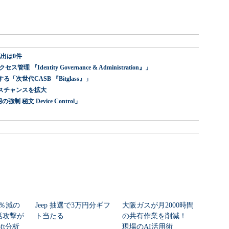
出は0件
dentity Governance & Administration』」
世代CASB 『Bitglass』」
スチャンスを拡大
 秘文 Device Control」
2％減の
Jeep 抽選で3万円分ギフ
大阪ガスが月2000時間
通話攻撃が
ト当たる
の共有作業を削減！
oft分析
現場のAI活用術
PR(Jeep Japan)
PR(ITmedia エンタープライ