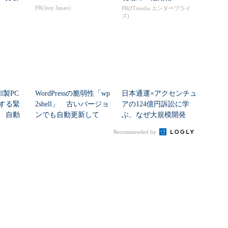
ズ)
ll製PC
WordPressの脆弱性「wp
日本通運×アクセンチュ
する緊
2shell」 古いバージョ
アの124億円訴訟に学
 自動
ンでも自動更新して
ぶ、なぜ大規模開発
い...
は“燃える”のか
Recommended by