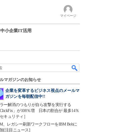
マイページ
中小企業IT活用
ルマガジンのお知らせ
企業を変革するビジネス視点のメールマ
ガジンを毎朝配信中!!
ラー解消のつもりが自ら攻撃を実行する
ClickFix」が108％増 日本の割合が 最多14％
セキュリティ］
BM、レガシー刷新ワークフローをIBM Bobに
加[注目ニュース]