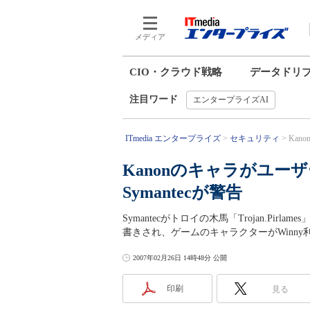
メディア
CIO・クラウド戦略
データドリ
注目ワード
エンタープライズAI
ITmedia エンタープライズ
セキュリティ
Kan
Kanonのキャラがユ
Symantecが警告
Symantecがトロイの木馬「Trojan.P
書きされ、ゲームのキャラクターがWinn
2007年02月26日 14時48分 公開
印刷
見る