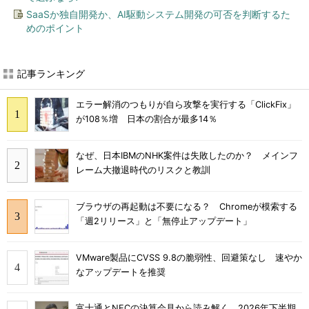
SaaSか独自開発か、AI駆動システム開発の可否を判断するた
めのポイント
記事ランキング
エラー解消のつもりが自ら攻撃を実行する「ClickFix」
が108％増 日本の割合が最多14％
なぜ、日本IBMのNHK案件は失敗したのか？ メインフ
レーム大撤退時代のリスクと教訓
ブラウザの再起動は不要になる？ Chromeが模索する
「週2リリース」と「無停止アップデート」
VMware製品にCVSS 9.8の脆弱性、回避策なし 速やか
なアップデートを推奨
富士通とNECの決算会見から読み解く、2026年下半期