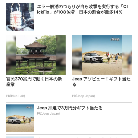
エラー解消のつもりが自ら攻撃を実行する「Cl
ickFix」が108％増 日本の割合が最多14％
官民370兆円で動く日本の新
Jeep アソビュー！ギフト当た
産業
る
PR(Blue Lab)
PR(Jeep Japan)
Jeep 抽選で3万円分ギフト当たる
PR(Jeep Japan)