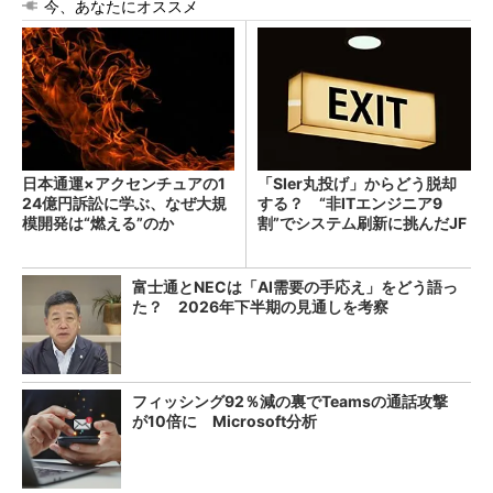
今、あなたにオススメ
日本通運×アクセンチュアの1
「SIer丸投げ」からどう脱却
24億円訴訟に学ぶ、なぜ大規
する？ “非ITエンジニア9
模開発は“燃える”のか
割”でシステム刷新に挑んだJF
Eスチールに学ぶ
富士通とNECは「AI需要の手応え」をどう語っ
た？ 2026年下半期の見通しを考察
フィッシング92％減の裏でTeamsの通話攻撃
が10倍に Microsoft分析