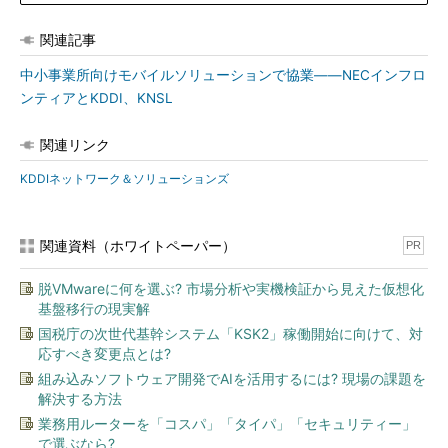
関連記事
中小事業所向けモバイルソリューションで協業――NECインフロ
ンティアとKDDI、KNSL
関連リンク
KDDIネットワーク＆ソリューションズ
関連資料（ホワイトペーパー）
PR
脱VMwareに何を選ぶ? 市場分析や実機検証から見えた仮想化
基盤移行の現実解
国税庁の次世代基幹システム「KSK2」稼働開始に向けて、対
応すべき変更点とは?
組み込みソフトウェア開発でAIを活用するには? 現場の課題を
解決する方法
業務用ルーターを「コスパ」「タイパ」「セキュリティー」
で選ぶなら?