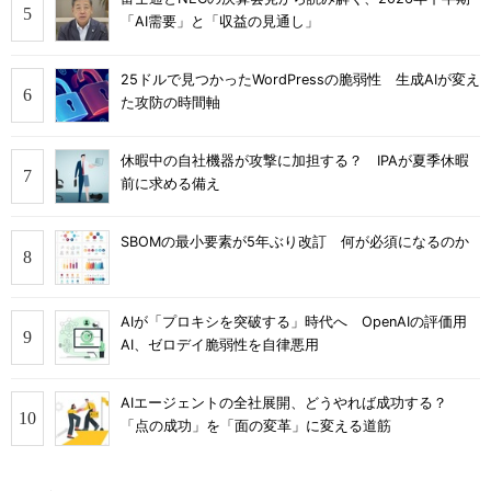
「AI需要」と「収益の見通し」
25ドルで見つかったWordPressの脆弱性 生成AIが変え
た攻防の時間軸
休暇中の自社機器が攻撃に加担する？ IPAが夏季休暇
前に求める備え
SBOMの最小要素が5年ぶり改訂 何が必須になるのか
AIが「プロキシを突破する」時代へ OpenAIの評価用
AI、ゼロデイ脆弱性を自律悪用
AIエージェントの全社展開、どうやれば成功する？
「点の成功」を「面の変革」に変える道筋