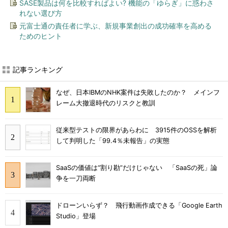
SASE製品は何を比較すればよい? 機能の「ゆらぎ」に惑わさ
れない選び方
元富士通の責任者に学ぶ、新規事業創出の成功確率を高める
ためのヒント
記事ランキング
なぜ、日本IBMのNHK案件は失敗したのか？ メインフ
レーム大撤退時代のリスクと教訓
従来型テストの限界があらわに 3915件のOSSを解析
して判明した「99.4％未報告」の実態
SaaSの価値は“割り勘”だけじゃない 「SaaSの死」論
争を一刀両断
ドローンいらず？ 飛行動画作成できる「Google Earth
Studio」登場