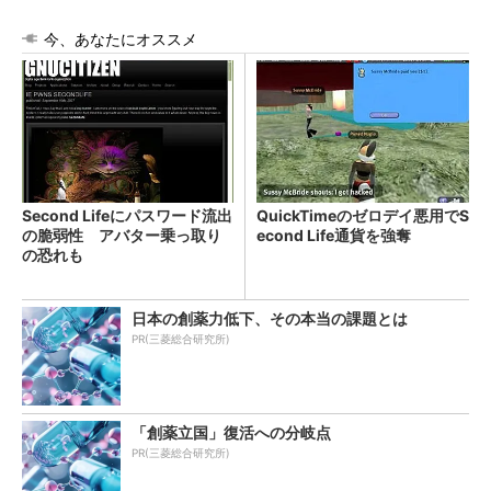
今、あなたにオススメ
Second Lifeにパスワード流出
QuickTimeのゼロデイ悪用でS
の脆弱性 アバター乗っ取り
econd Life通貨を強奪
の恐れも
日本の創薬力低下、その本当の課題とは
PR(三菱総合研究所)
「創薬立国」復活への分岐点
PR(三菱総合研究所)