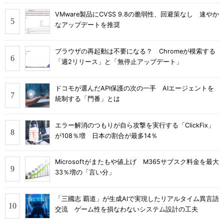
VMware製品にCVSS 9.8の脆弱性、回避策なし 速やか
なアップデートを推奨
ブラウザの再起動は不要になる？ Chromeが模索する
「週2リリース」と「無停止アップデート」
ドコモが選んだAPI保護の次の一手 AIエージェントを
統制する「門番」とは
エラー解消のつもりが自ら攻撃を実行する「ClickFix」
が108％増 日本の割合が最多14％
Microsoftがまたもや値上げ M365サブスク料金を最大
33％増の「言い分」
「三國志 覇道」が生成AIで実現したリアルタイム異言語
交流 ゲーム性を損なわないシステム設計の工夫