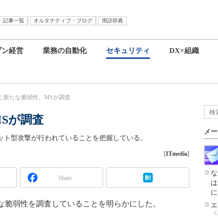
記事一覧
オルタナティブ・ブログ
用語辞典
ブン経営
業務の自動化
セキュリティ
DX×組織
elに新たな脆弱性。MSが調査
MSが調査
メー
ターゲット型攻撃が行われていることを把握している。
[
ITmedia
]
な
Share
は
に
elの新たな脆弱性を調査していることを明らかにした。
エ
「