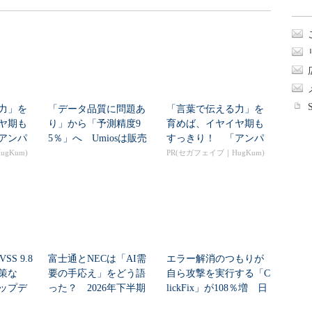
力」を
「データ品質に問題あ
「言葉で伝える力」を
ヤ期も
り」から「予測精度9
育めば、イヤイヤ期も
アンパ
5％」へ Umiosは販売
すっきり！ 「アンパ
ん...
計画をどう自動...
ンマン ことばずかん...
gKum)
PR(セガフェイブ｜HugKum)
SS 9.8
富士通とNECは「AI需
エラー解消のつもりが
策な
要の手応え」をどう語
自ら攻撃を実行する「C
ップデ
った？ 2026年下半期
lickFix」が108％増 日
の見通しを考...
本の割...