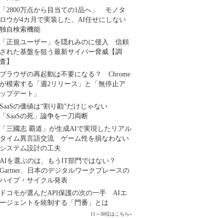
「2800万点から目当ての1品へ」 モノタ
ロウが4カ月で実装した、AI任せにしない
独自検索機能
「正規ユーザー」を隠れみのに侵入 信頼
された基盤を狙う最新サイバー脅威【調
査】
ブラウザの再起動は不要になる？ Chrome
が模索する「週2リリース」と「無停止ア
ップデート」
SaaSの価値は“割り勘”だけじゃない
「SaaSの死」論争を一刀両断
「三國志 覇道」が生成AIで実現したリアル
タイム異言語交流 ゲーム性を損なわない
システム設計の工夫
AIを選ぶのは、もうIT部門ではない？
Gartner、日本のデジタルワークプレースの
ハイプ・サイクル発表
ドコモが選んだAPI保護の次の一手 AIエ
ージェントを統制する「門番」とは
11～30位はこちら
»