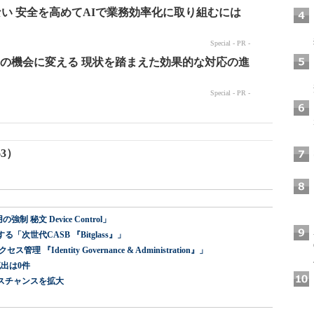
63）
 秘文 Device Control」
世代CASB 『Bitglass』」
dentity Governance & Administration』」
出は0件
スチャンスを拡大