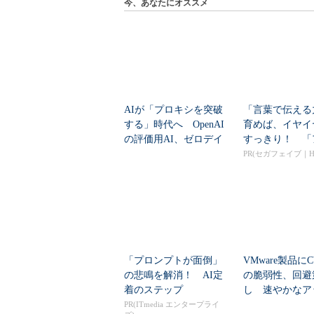
今、あなたにオススメ
AIが「プロキシを突破
「言葉で伝える
する」時代へ OpenAI
育めば、イヤイ
の評価用AI、ゼロデイ
すっきり！ 「
脆弱性を自...
ンマン ことばずか
PR(セガフェイブ｜Hu
「プロンプトが面倒」
VMware製品にCV
の悲鳴を解消！ AI定
の脆弱性、回避
着のステップ
し 速やかなア
ートを推...
PR(ITmedia エンタープライ