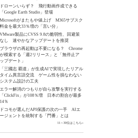
ドローンいらず？ 飛行動画作成できる
「Google Earth Studio」登場
Microsoftがまたもや値上げ M365サブスク
料金を最大33％増の「言い分」
VMware製品にCVSS 9.8の脆弱性、回避策
なし 速やかなアップデートを推奨
ブラウザの再起動は不要になる？ Chrome
が模索する「週2リリース」と「無停止ア
ップデート」
「三國志 覇道」が生成AIで実現したリアル
タイム異言語交流 ゲーム性を損なわない
システム設計の工夫
エラー解消のつもりが自ら攻撃を実行する
「ClickFix」が108％増 日本の割合が最多
14％
ドコモが選んだAPI保護の次の一手 AIエ
ージェントを統制する「門番」とは
11～30位はこちら
»