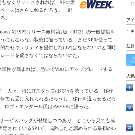
（SP）3が間もなくリリースされれば、XPの寿
に
ta採用ペースはさらに鈍るだろう。一部
いる。
アイ
キ
indows XP SP3リリース候補第2版（RC2）の一般提供を
うにもならない状態に陥っている。まだXPを使って
注目
括的なセキュリティを提供しなければならないのと同時
プグレードを促さなくてはならないのだ。
性が高まれば、急いでVistaにアップグレードする
人気
ばす。人々、特にITスタッフは移行を渋っている。移行
は何でも受け入れられるだろうし、移行を遅らせるだろ
リスト、ロブ・エンダール氏はeWEEKに語った。
つ目のサービスパックが登場しつつあり、どこから見ても成
月に予定されているSP1で、成熟したと認められる最初のレ