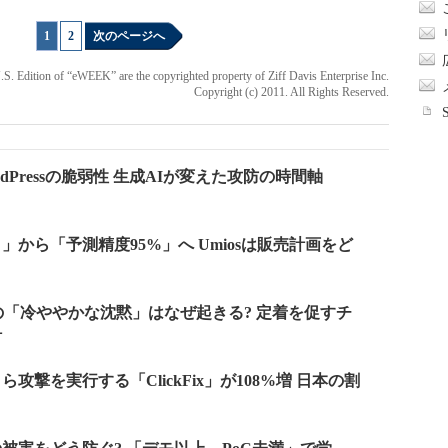
1
|
2
次のページへ
 U.S. Edition of “eWEEK” are the copyrighted property of Ziff Davis Enterprise Inc.
Copyright (c) 2011. All Rights Reserved.