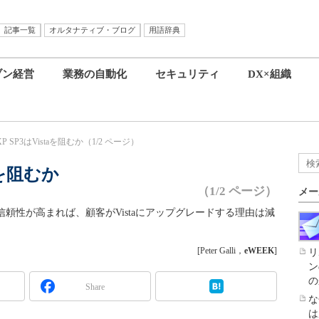
記事一覧
オルタナティブ・ブログ
用語辞典
ブン経営
業務の自動化
セキュリティ
DX×組織
 XP SP3はVistaを阻むか（1/2 ページ）
taを阻むか
（1/2 ページ）
メー
信頼性が高まれば、顧客がVistaにアップグレードする理由は減
[Peter Galli，
eWEEK
]
リ
ン
の
Share
な
は