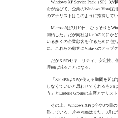
Windows XP Service Pack
命が延びて、企業のWindows Vis
のアナリストはこのように指摘して
Microsoftは2月19日、ひっそりとW
開始した。だが同社はいつの間にかど
いる多くの企業顧客を守るために包
に、これらの顧客にVistaへのアッ
だがXPのセキュリティ、安定性、信頼
理由は減ることになる。
「XP SP3はXPが使える期間を延
しなくていいと思わせてくれるもの
う」とEnderle Groupの主席アナ
その上、Windows XPは今や3
熟している。片やVistaはまだ、3