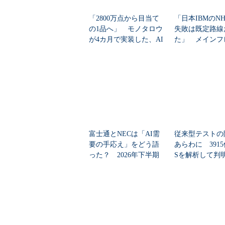
「2800万点から目当て
「日本IBMのN
の1品へ」 モノタロウ
失敗は既定路線
が4カ月で実装した、AI
た」 メインフ
任せにしな...
大撤退時代のリス
富士通とNECは「AI需
従来型テストの
要の手応え」をどう語
あらわに 3915
った？ 2026年下半期
Sを解析して判
の見通しを考...
「99.4％未...