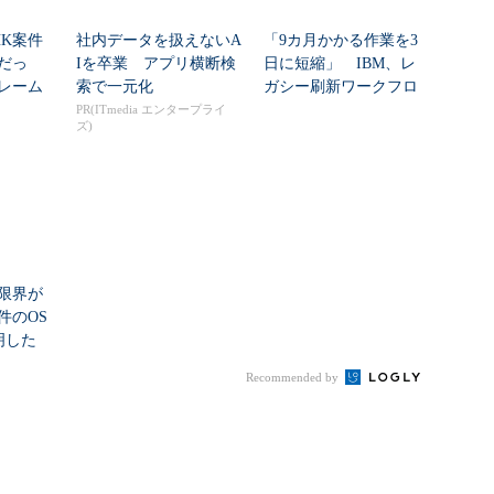
HK案件
社内データを扱えないA
「9カ月かかる作業を3
だっ
Iを卒業 アプリ横断検
日に短縮」 IBM、レ
レーム
索で一元化
ガシー刷新ワークフロ
ク...
ーをIBM Bo...
PR(ITmedia エンタープライ
ズ)
限界が
件のOS
明した
Recommended by