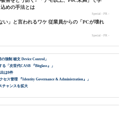
 秘文 Device Control」
世代CASB 『Bitglass』」
出は0件
dentity Governance & Administration』」
スチャンスを拡大