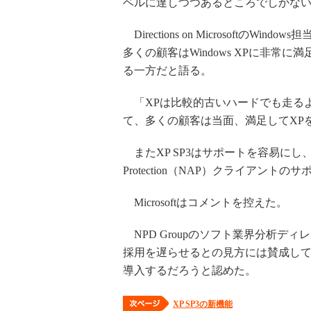
ベルに達しつつあるところでしかな
Directions on Microsoft
多くの顧客はWindows XPに非常
る一方だと語る。
「XPは比較的古いハードでも走るよう
て、多くの顧客は当面、満足してXP
またXP SP3はサポートを容易にし、Window
Protection（NAP）クライアン
Microsoftはコメントを控えた。
NPD Groupのソフト業界分析ディレ
採用を遅らせるとの見方には賛成して
導入するだろうと認めた。
XP SP3の新機能