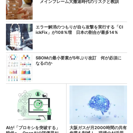
メインフレーム大撤退時代のリスクと教訓
エラー解消のつもりが自ら攻撃を実行する「Cl
ickFix」が108％増 日本の割合が最多14％
SBOMの最小要素が5年ぶり改訂 何が必須に
なるのか
AIが「プロキシを突破する」
大阪ガスが月2000時間の共有
時代へ OpenAIの評価用AI、
作業を削減！ 現場のAI活用