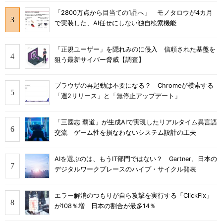
「2800万点から目当ての1品へ」 モノタロウが4カ月
で実装した、AI任せにしない独自検索機能
「正規ユーザー」を隠れみのに侵入 信頼された基盤を
狙う最新サイバー脅威【調査】
ブラウザの再起動は不要になる？ Chromeが模索する
「週2リリース」と「無停止アップデート」
「三國志 覇道」が生成AIで実現したリアルタイム異言語
交流 ゲーム性を損なわないシステム設計の工夫
AIを選ぶのは、もうIT部門ではない？ Gartner、日本の
デジタルワークプレースのハイプ・サイクル発表
エラー解消のつもりが自ら攻撃を実行する「ClickFix」
が108％増 日本の割合が最多14％