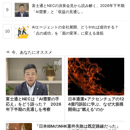
富士通とNECの決算会見から読み解く、2026年下半期
「AI需要」と「収益の見通し」
AIエージェントの全社展開、どうやれば成功する？
「点の成功」を「面の変革」に変える道筋
今、あなたにオススメ
富士通とNECは「AI需要の手
日本通運×アクセンチュアの12
応え」をどう語った？ 2026
4億円訴訟に学ぶ、なぜ大規模
年下半期の見通しを考察
開発は“燃える”のか
「日本IBMのNHK案件失敗は既定路線だった」