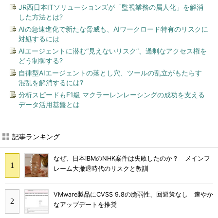
JR西日本ITソリューションズが「監視業務の属人化」を解消
した方法とは?
AIの急速進化で新たな脅威も、AIワークロード特有のリスクに
対処するには
AIエージェントに潜む“見えないリスク”、過剰なアクセス権を
どう制御する?
自律型AIエージェントの落とし穴、ツールの乱立がもたらす
混乱を解消するには?
分析スピードもF1級 マクラーレンレーシングの成功を支える
データ活用基盤とは
記事ランキング
なぜ、日本IBMのNHK案件は失敗したのか？ メインフ
レーム大撤退時代のリスクと教訓
VMware製品にCVSS 9.8の脆弱性、回避策なし 速やか
なアップデートを推奨