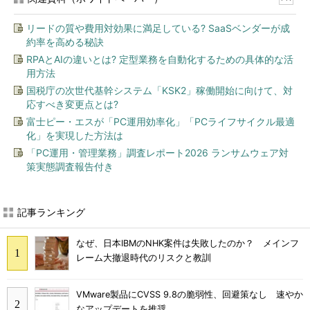
リードの質や費用対効果に満足している? SaaSベンダーが成
約率を高める秘訣
RPAとAIの違いとは? 定型業務を自動化するための具体的な活
用方法
国税庁の次世代基幹システム「KSK2」稼働開始に向けて、対
応すべき変更点とは?
富士ピー・エスが「PC運用効率化」「PCライフサイクル最適
化」を実現した方法は
「PC運用・管理業務」調査レポート2026 ランサムウェア対
策実態調査報告付き
記事ランキング
なぜ、日本IBMのNHK案件は失敗したのか？ メインフ
レーム大撤退時代のリスクと教訓
VMware製品にCVSS 9.8の脆弱性、回避策なし 速やか
なアップデートを推奨