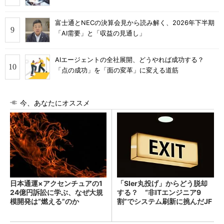
富士通とNECの決算会見から読み解く、2026年下半期
「AI需要」と「収益の見通し」
AIエージェントの全社展開、どうやれば成功する？
「点の成功」を「面の変革」に変える道筋
今、あなたにオススメ
日本通運×アクセンチュアの1
「SIer丸投げ」からどう脱却
24億円訴訟に学ぶ、なぜ大規
する？ “非ITエンジニア9
模開発は“燃える”のか
割”でシステム刷新に挑んだJF
Eスチールに学ぶ