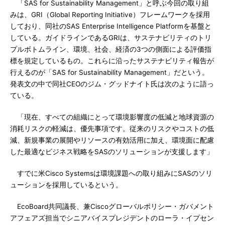
「SAS for Sustainability Management」と呼ぶ今回の取り組
みは、GRI（Global Reporting Initiative）フレームワークを採用
しており、同社のSAS Enterprise Intelligence Platformを基盤と
している。ガイドラインであるGRIは、サステナビリティのトリ
プルボトムライン、環境、社会、経済の3つの側面による評価指
標を規定しているもの。これらに沿ったサステナビリティ報告が
行えるのが「SAS for Sustainability Management」だという。
発表文の中で同社CEOのジム・グッドナイト氏は次のように語っ
ている。
「現在、すべての組織にとって環境影響度の低減と地球資源の
消耗リスクの軽減は、優先事項です。従来のリスクやコストの低
減、新規事業の展開やリソースの有効活用に加え、環境面に配慮
した最適なビジネス戦略をSASのソリューションが支援します」
すでに米Cisco Systemsは環境課題への取り組みにSASのソリ
ューションを採用しているという。
EcoBoard共同議長、兼Ciscoグローバルポリシー・ガバメント
アフェアズ担当でシニアバイスプレジデントのローラ・イプセン