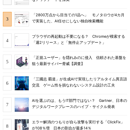
「2800万点から目当ての1品へ」 モノタロウが4カ月
で実装した、AI任せにしない独自検索機能
ブラウザの再起動は不要になる？ Chromeが模索する
「週2リリース」と「無停止アップデート」
「正規ユーザー」を隠れみのに侵入 信頼された基盤を
狙う最新サイバー脅威【調査】
「三國志 覇道」が生成AIで実現したリアルタイム異言語
交流 ゲーム性を損なわないシステム設計の工夫
AIを選ぶのは、もうIT部門ではない？ Gartner、日本の
デジタルワークプレースのハイプ・サイクル発表
エラー解消のつもりが自ら攻撃を実行する「ClickFix」
が108％増 日本の割合が最多14％